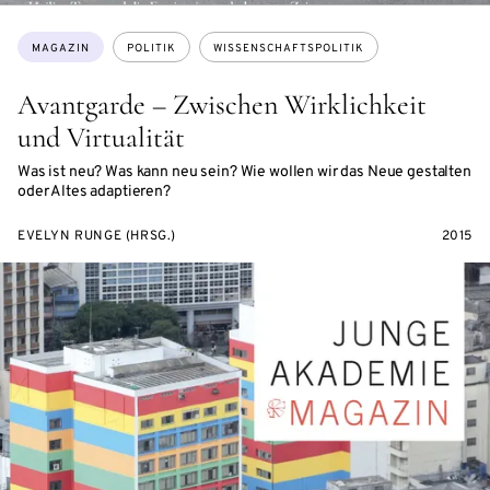
Themen:
MAGAZIN
POLITIK
WISSENSCHAFTSPOLITIK
Avantgarde – Zwischen Wirklichkeit
und Virtualität
Was ist neu? Was kann neu sein? Wie wollen wir das Neue gestalten
oder Altes adaptieren?
EVELYN RUNGE (HRSG.)
2015