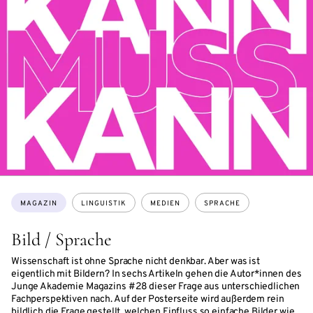
Themen:
MAGAZIN
LINGUISTIK
MEDIEN
SPRACHE
Bild / Sprache
Wissenschaft ist ohne Sprache nicht denkbar. Aber was ist
eigentlich mit Bildern? In sechs Artikeln gehen die Autor*innen des
Junge Akademie Magazins #28 dieser Frage aus unterschiedlichen
Fachperspektiven nach. Auf der Posterseite wird außerdem rein
bildlich die Frage gestellt, welchen Einfluss so einfache Bilder wie