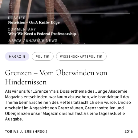
Themen:
MAGAZIN
POLITIK
WISSENSCHAFTSPOLITIK
Grenzen – Vom Überwinden von
Hindernissen
Als wir uns für „Grenzen“ als Dossierthema des Junge Akademie
Magazins entschieden, war kaum abzusehen, wie brandaktuell das
Thema beim Erscheinen des Heftes tatsächlich sein würde. Und so
erscheint im Angesicht von Grenzzäunen, Grenzkontrollen und
Obergrenzen unser Magazin diesmal fast als eine tagesaktuelle
Ausgabe.
TOBIAS J. ERB (HRSG.)
2016