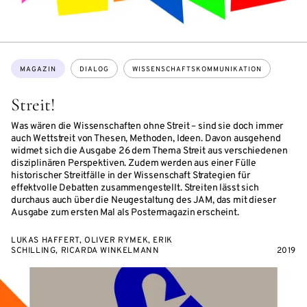
Themen:
MAGAZIN
DIALOG
WISSENSCHAFTSKOMMUNIKATION
Streit!
Was wären die Wissenschaften ohne Streit – sind sie doch immer
auch Wettstreit von Thesen, Methoden, Ideen. Davon ausgehend
widmet sich die Ausgabe 26 dem Thema Streit aus verschiedenen
disziplinären Perspektiven. Zudem werden aus einer Fülle
historischer Streitfälle in der Wissenschaft Strategien für
effektvolle Debatten zusammengestellt. Streiten lässt sich
durchaus auch über die Neugestaltung des JAM, das mit dieser
Ausgabe zum ersten Mal als Postermagazin erscheint.
LUKAS HAFFERT, OLIVER RYMEK, ERIK
SCHILLING, RICARDA WINKELMANN
2019