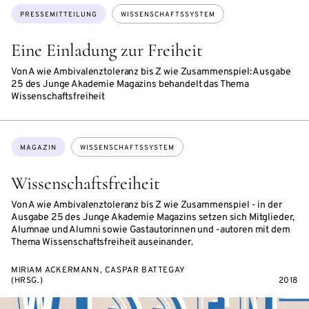
Themen:
PRESSEMITTEILUNG
WISSENSCHAFTSSYSTEM
Eine Einladung zur Freiheit
Von A wie Ambivalenztoleranz bis Z wie Zusammenspiel: Ausgabe
25 des Junge Akademie Magazins behandelt das Thema
Wissenschaftsfreiheit
Themen:
MAGAZIN
WISSENSCHAFTSSYSTEM
Wissenschaftsfreiheit
Von A wie Ambivalenztoleranz bis Z wie Zusammenspiel - in der
Ausgabe 25 des Junge Akademie Magazins setzen sich Mitglieder,
Alumnae und Alumni sowie Gastautorinnen und -autoren mit dem
Thema Wissenschaftsfreiheit auseinander.
MIRIAM ACKERMANN, CASPAR BATTEGAY
(HRSG.)
2018