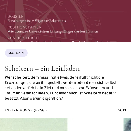
Themen:
MAGAZIN
Scheitern – ein Leitfaden
Wer scheitert, dem misslingt etwas, der erfüllt nicht die
Erwartungen, die an ihn gestellt werden oder die er sich selbst
setzt, der verfehlt ein Ziel und muss sich von Wünschen und
Träumen verabschieden. Für gewöhnlich ist Scheitern negativ
besetzt. Aber warum eigentlich?
EVELYN RUNGE (HRSG.)
2013