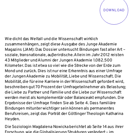
DOWNLOAD
Wie dicht das Weltall und die Wissenschaft wirklich
zusammenhängen, zeigt diese Ausgabe des Junge Akademie
Magazins (JAM): Das Dossier untersucht Bindungen fast aller Art –
soziale, transnationale, außerirdische. Allein im Jahr 2012 reisten
43 Mitglieder und Alumni der Jungen Akademie 1.082.500
Kilometer. Das ist etwa so viel wie die Strecke von der Erde zum
Mond und zurück. Dies ist nur eine Erkenntnis aus einer Umfrage
der Jungen Akademie zu Mobilität, Liebe und Wissenschaft. Die
Mobilität, die für eine Karriere in der Wissenschaft gefordert wird,
beschreiben gut 70 Prozent der Umfrageteilnehmer als Belastung;
die Liebe zu Partner und Familie und die Liebe zur Wissenschaft
werden meist als komplementär oder Balanceakt empfunden. Die
Ergebnisse der Umfrage finden Sie ab Seite 4. Dass familiäre
Bindungen mitunter wichtiger sein können als permanentes
Berufsreisen, zeigt das Porträt der Göttinger Theologin Katharina
Heyden.
Die Soziologin Magdalena Nowicka berichtet ab Seite 14 aus ihrer
Forschung, wie die Globalisierung Strukturen verändert – im