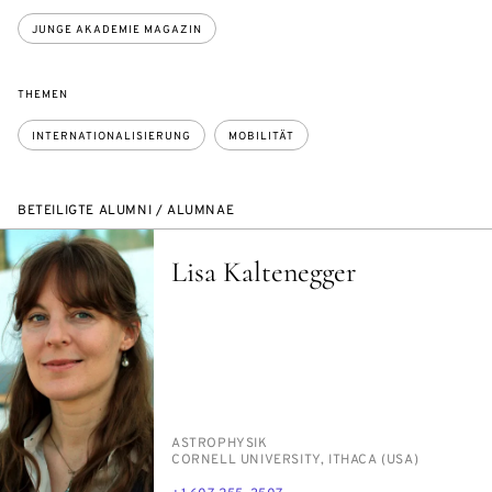
JUNGE AKADEMIE MAGAZIN
THEMEN
INTERNATIONALISIERUNG
MOBILITÄT
BETEILIGTE ALUMNI / ALUMNAE
Lisa Kaltenegger
PERSON_RESEARCH_SUBJECT
AS­TRO­PHY­SIK
INSTITUTION
COR­NELL UNI­VER­SI­TY, IT­HA­CA (USA)