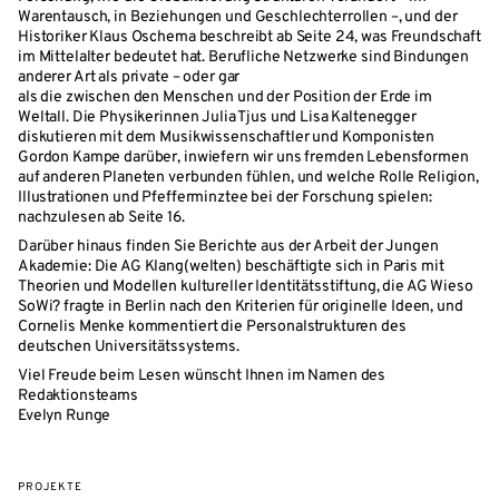
Warentausch, in Beziehungen und Geschlechterrollen –, und der
Historiker Klaus Oschema beschreibt ab Seite 24, was Freundschaft
im Mittelalter bedeutet hat. Berufliche Netzwerke sind Bindungen
anderer Art als private – oder gar
als die zwischen den Menschen und der Position der Erde im
Weltall. Die Physikerinnen Julia Tjus und Lisa Kaltenegger
diskutieren mit dem Musikwissenschaftler und Komponisten
Gordon Kampe darüber, inwiefern wir uns fremden Lebensformen
auf anderen Planeten verbunden fühlen, und welche Rolle Religion,
Illustrationen und Pfefferminztee bei der Forschung spielen:
nachzulesen ab Seite 16.
Darüber hinaus finden Sie Berichte aus der Arbeit der Jungen
Akademie: Die AG Klang(welten) beschäftigte sich in Paris mit
Theorien und Modellen kultureller Identitätsstiftung, die AG Wieso
SoWi? fragte in Berlin nach den Kriterien für originelle Ideen, und
Cornelis Menke kommentiert die Personalstrukturen des
deutschen Universitätssystems.
Viel Freude beim Lesen wünscht Ihnen im Namen des
Redaktionsteams
Evelyn Runge
PROJEKTE