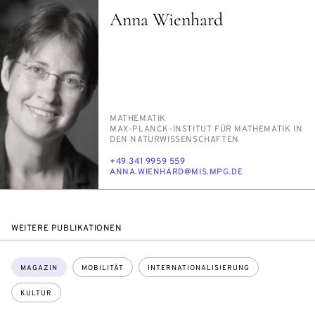
Anna Wienhard
PERSON_RESEARCH_SUBJECT
MA­THE­MA­TIK
INSTITUTION
MAX-PLANCK-IN­STI­TUT FÜR MA­THE­MA­TIK IN
DEN NA­TUR­WIS­SEN­SCHAF­TEN
TELEFON
+49 341 9959 559
E-
AN­NA.WIEN­HARD@MIS.MPG.DE
MAIL
WEITERE PUBLIKATIONEN
Themen:
MAGAZIN
MOBILITÄT
INTERNATIONALISIERUNG
KULTUR