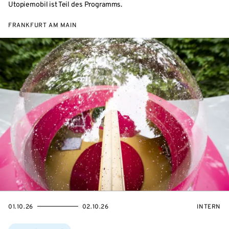
Utopiemobil ist Teil des Programms.
FRANKFURT AM MAIN
EVENTBEGINSON
EVENTENDSON
VERANST
01.10.26
02.10.26
INTERN
Themen: