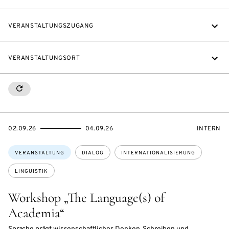
VERANSTALTUNGSZUGANG
VERANSTALTUNGSORT
RESETALL
EVENTBEGINSON
EVENTENDSON
VERANST
02.09.26
04.09.26
INTERN
Themen:
VERANSTALTUNG
DIALOG
INTERNATIONALISIERUNG
LINGUISTIK
Workshop „The Language(s) of
Academia“