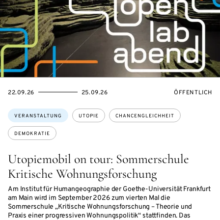
EVENTBEGINSON
EVENTENDSON
VERANSTALTU
22.09.26
25.09.26
ÖFFENTLICH
Themen:
VERANSTALTUNG
UTOPIE
CHANCENGLEICHHEIT
DEMOKRATIE
Utopiemobil on tour: Sommerschule
Kritische Wohnungsforschung
Am Institut für Humangeographie der Goethe-Universität Frankfurt
am Main wird im September 2026 zum vierten Mal die
Sommerschule „Kritische Wohnungsforschung – Theorie und
Praxis einer progressiven Wohnungspolitik“ stattfinden. Das