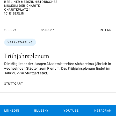
BERLINER MEDIZINHISTORISCHES
MUSEUM DER CHARITÉ
CHARITÉPLATZ 1
10117 BERLIN
EVENTBEGINSON
EVENTENDSON
VERANST
11.03.27
12.03.27
INTERN
Themen:
VERANSTALTUNG
Frühjahrsplenum
Die Mitglieder der Jungen Akademie treffen sich dreimal jährlich in
wechselnden Städten zum Plenum. Das Frühjahrsplenum findet im
Jahr 2027 in Stuttgart statt.
STUTTGART
LINKEDIN
BLUESKY
YOUTUBE
INSTAGRAM