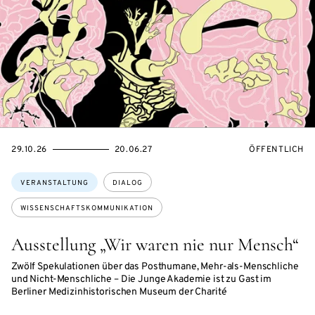
EVENTBEGINSON
EVENTENDSON
VERANSTALTU
29.10.26
20.06.27
ÖFFENTLICH
Themen:
VERANSTALTUNG
DIALOG
WISSENSCHAFTSKOMMUNIKATION
Ausstellung „Wir waren nie nur Mensch“
Zwölf Spekulationen über das Posthumane, Mehr-als-Menschliche
und Nicht-Menschliche – Die Junge Akademie ist zu Gast im
Berliner Medizinhistorischen Museum der Charité