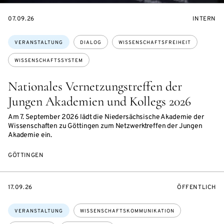
EVENTBEGINSON
VERANST
07.09.26
INTERN
Themen:
VERANSTALTUNG
DIALOG
WISSENSCHAFTSFREIHEIT
WISSENSCHAFTSSYSTEM
Nationales Vernetzungstreffen der
Jungen Akademien und Kollegs 2026
Am 7. September 2026 lädt die Niedersächsische Akademie der
Wissenschaften zu Göttingen zum Netzwerktreffen der Jungen
Akademie ein.
GÖTTINGEN
EVENTBEGINSON
VERANSTALTU
17.09.26
ÖFFENTLICH
Themen:
VERANSTALTUNG
WISSENSCHAFTSKOMMUNIKATION