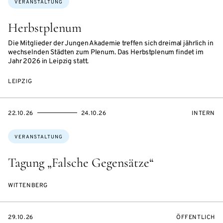
VERANSTALTUNG
Herbstplenum
Die Mitglieder der Jungen Akademie treffen sich dreimal jährlich in
wechselnden Städten zum Plenum. Das Herbstplenum findet im
Jahr 2026 in Leipzig statt.
LEIPZIG
EVENTBEGINSON
EVENTENDSON
VERANST
22.10.26
24.10.26
INTERN
Themen:
VERANSTALTUNG
Tagung „Falsche Gegensätze“
WITTENBERG
EVENTBEGINSON
VERANSTALTU
29.10.26
ÖFFENTLICH