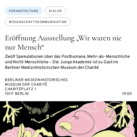
Themen:
VERANSTALTUNG
DIALOG
WISSENSCHAFTSKOMMUNIKATION
Eröffnung Ausstellung „Wir waren nie
nur Mensch“
Zwölf Spekulationen über das Posthumane, Mehr-als-Menschliche
und Nicht-Menschliche – Die Junge Akademie ist zu Gast im
Berliner Medizinhistorischen Museum der Charité
BERLINER MEDIZINHISTORISCHES
MUSEUM DER CHARITÉ
CHARITÉPLATZ 1
10117 BERLIN
19:00