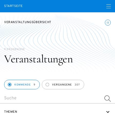
Menü ö
STARTSEITE
Animatio
VERANSTALTUNGSÜBERSICHT
9 ERGEBNISSE
Veranstaltungen
PERIOD
KOMMENDE
9
VERGANGENE
307
SEARCH
THEMEN