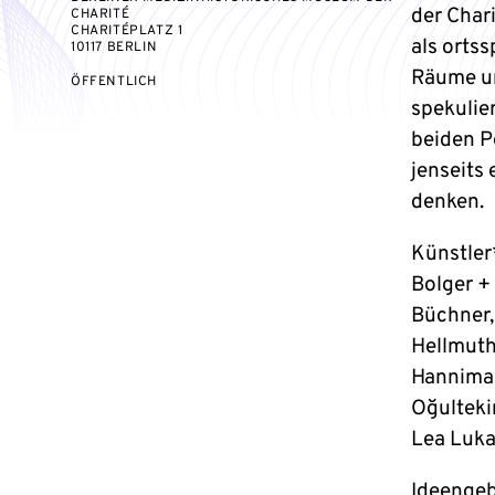
der Char
CHARITÉ
CHARITÉPLATZ 1
als orts
10117 BERLIN
Räume un
VERANSTALTUNGSZUGANG:
ÖFFENTLICH
spekulie
beiden P
jenseits
denken.
Künstler
Bolger +
Büchner,
Hellmuth
Hannimar
Oğulteki
Lea Luka
Ideengeb