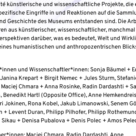
ité künstlerische und wissenschaftliche Projekte, die
spezifische Eingriffe in und Reaktionen auf die Samml
d Geschichte des Museums entstanden sind. Die Arb
ren aus künstlerischer, wissenschaftlicher, manchmal
erspektiven darüber, was es bedeutet, Welt und Wirkl
 eines humanistischen und anthropozentrischen Blick
*innen und Wissenschaftler*innen: Sonja Bäumel + E
 Janina Krepart + Birgit Nemec + Jules Sturm, Stefani
 Maciej Chmara + Anna Rosinke, Radin Dardashti + S
, Benedikt Hartl (Opposite Office), Anne Hemkendrei
i Jokinen, Rona Kobel, Jakub Limanowski, Senem G
n + Levent Duran, Philipp Pilhofer, Philipp Rothemun
 Sikau + Denisa Pubalova + Denis Polec + Amos Pele
er*innen: Maciej Chmara, Radin Dardashti, Anne