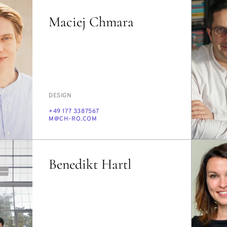
Maciej Chmara
PERSON_RESEARCH_SUBJECT
DE­SIGN
TELEFON
+49 177 3387567
E-
M@CH-RO.COM
MAIL
Benedikt Hartl