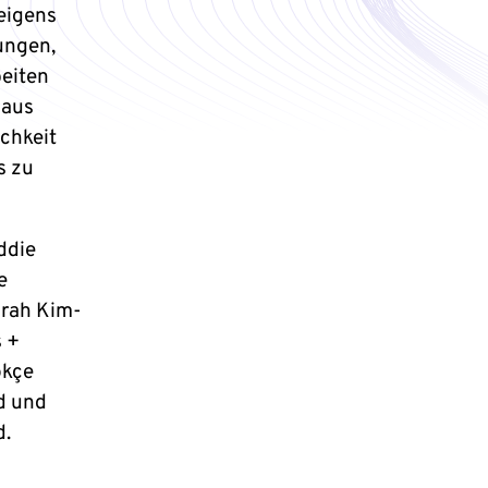
 eigens
ungen,
eiten
 aus
ichkeit
s zu
ddie
e
arah Kim-
s +
ökçe
d und
d.