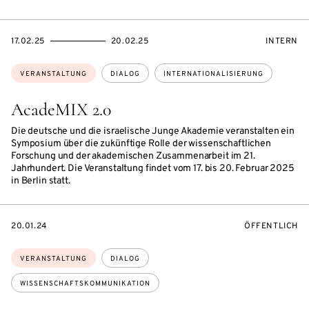
EVENTBEGINSON
EVENTENDSON
VERANST
17.02.25
20.02.25
INTERN
Themen:
VERANSTALTUNG
DIALOG
INTERNATIONALISIERUNG
AcadeMIX 2.0
Die deutsche und die israelische Junge Akademie veranstalten ein
Symposium über die zukünftige Rolle der wissenschaftlichen
Forschung und der akademischen Zusammenarbeit im 21.
Jahrhundert. Die Veranstaltung findet vom 17. bis 20. Februar 2025
in Berlin statt.
EVENTBEGINSON
VERANSTALTU
20.01.24
ÖFFENTLICH
Themen:
VERANSTALTUNG
DIALOG
WISSENSCHAFTSKOMMUNIKATION