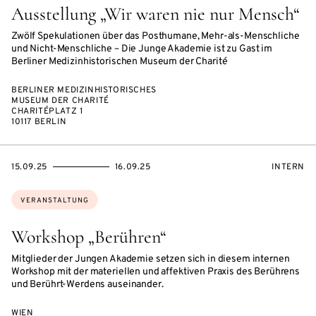
Ausstellung „Wir waren nie nur Mensch“
Zwölf Spekulationen über das Posthumane, Mehr-als-Menschliche
und Nicht-Menschliche – Die Junge Akademie ist zu Gast im
Berliner Medizinhistorischen Museum der Charité
BERLINER MEDIZINHISTORISCHES
MUSEUM DER CHARITÉ
CHARITÉPLATZ 1
10117 BERLIN
EVENTBEGINSON
EVENTENDSON
VERANST
15.09.25
16.09.25
INTERN
Themen:
VERANSTALTUNG
Workshop „Berühren“
Mitglieder der Jungen Akademie setzen sich in diesem internen
Workshop mit der materiellen und affektiven Praxis des Berührens
und Berührt-Werdens auseinander.
WIEN