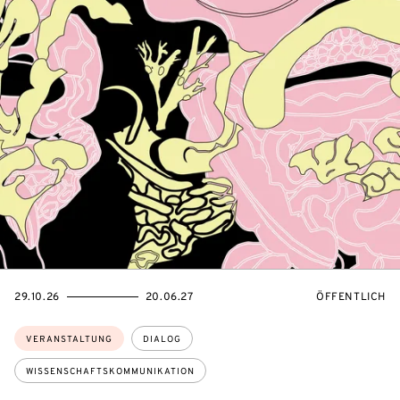
EVENTBEGINSON
EVENTENDSON
VERANSTALTU
29.10.26
20.06.27
ÖFFENTLICH
Themen:
VERANSTALTUNG
DIALOG
WISSENSCHAFTSKOMMUNIKATION