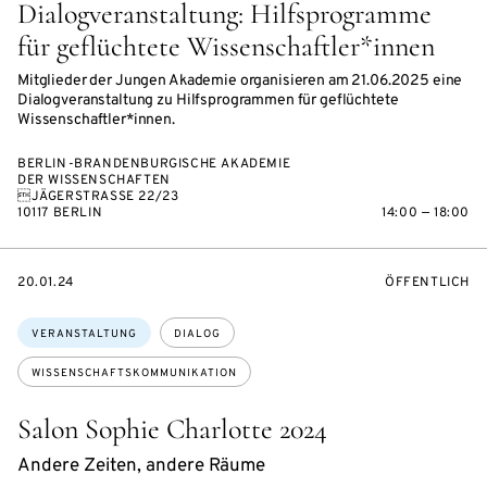
Dialogveranstaltung: Hilfsprogramme
für geflüchtete Wissenschaftler*innen
Mitglieder der Jungen Akademie organisieren am 21.06.2025 eine
Dialogveranstaltung zu Hilfsprogrammen für geflüchtete
Wissenschaftler*innen.
BERLIN-BRANDENBURGISCHE AKADEMIE
DER WISSENSCHAFTEN
JÄGERSTRASSE 22/23
10117 BERLIN
14:00 — 18:00
EVENTBEGINSON
VERANSTALTU
20.01.24
ÖFFENTLICH
Themen:
VERANSTALTUNG
DIALOG
WISSENSCHAFTSKOMMUNIKATION
Salon Sophie Charlotte 2024
Andere Zeiten, andere Räume