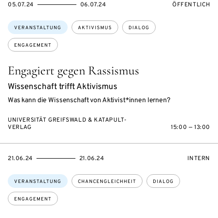
EVENTBEGINSON
EVENTENDSON
VERANSTALTU
05.07.24
06.07.24
ÖFFENTLICH
Themen:
VERANSTALTUNG
AKTIVISMUS
DIALOG
ENGAGEMENT
Engagiert gegen Rassismus
Wissenschaft trifft Aktivismus
Was kann die Wissenschaft von Aktivist*innen lernen?
UNIVERSITÄT GREIFSWALD & KATAPULT-
VERLAG
15:00 — 13:00
EVENTBEGINSON
EVENTENDSON
VERANST
21.06.24
21.06.24
INTERN
Themen:
VERANSTALTUNG
CHANCENGLEICHHEIT
DIALOG
ENGAGEMENT