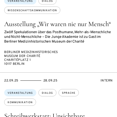
VERANSTALTUNG
DIALOG
WISSENSCHAFTSKOMMUNIKATION
Ausstellung „Wir waren nie nur Mensch“
Zwölf Spekulationen über das Posthumane, Mehr-als-Menschliche
und Nicht-Menschliche – Die Junge Akademie ist zu Gast im
Berliner Medizinhistorischen Museum der Charité
BERLINER MEDIZINHISTORISCHES
MUSEUM DER CHARITÉ
CHARITÉPLATZ 1
10117 BERLIN
EVENTBEGINSON
EVENTENDSON
VERANST
22.09.25
28.09.25
INTERN
Themen:
VERANSTALTUNG
DIALOG
SPRACHE
KOMMUNIKATION
Schreibwerkstatt: Unsichtbare