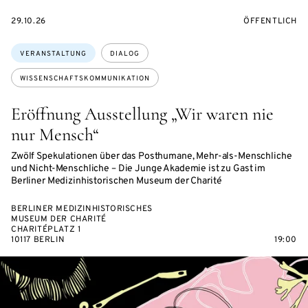
EVENTBEGINSON
VERANSTALTU
29.10.26
ÖFFENTLICH
Themen:
VERANSTALTUNG
DIALOG
WISSENSCHAFTSKOMMUNIKATION
Eröffnung Ausstellung „Wir waren nie
nur Mensch“
Zwölf Spekulationen über das Posthumane, Mehr-als-Menschliche
und Nicht-Menschliche – Die Junge Akademie ist zu Gast im
Berliner Medizinhistorischen Museum der Charité
BERLINER MEDIZINHISTORISCHES
MUSEUM DER CHARITÉ
CHARITÉPLATZ 1
10117 BERLIN
19:00