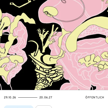
EVENTBEGINSON
EVENTENDSON
VERANSTALTU
29.10.26
20.06.27
ÖFFENTLICH
Themen: