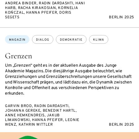
ANDREA BINDER, RADIN DARDASHTI, HANI
HARB, RACHA KIRAKOSIAN, KORNELIA
KOŃCZAL, HANNA PFEIFER, DORIS
SEGETS
BERLIN 2025
Themen:
MAGAZIN
DIALOG
DEMOKRATIE
KLIMA
Grenzen
Um „Grenzen“ geht es in der aktuellen Ausgabe des Junge
Akademie Magazins. Die diesjährige Ausgabe beleuchtet, wie
Grenzziehungen und Grenzüberschreitungen unsere Gesellschaft
und Wissenschaft prägen, und lädt dazu ein, die Dynamik zwischen
Kontrolle und Offenheit aus verschiedenen Perspektiven zu
erkunden.
GARVIN BROD, RADIN DARDASHTI,
JOHANNA GEREKE, BENEDIKT HARTL,
ANNE HEMKENDREIS, JAKUB
LIMANOWSKI, HANNA PFEIFER, LEONIE
WENZ, KATHRIN WITTLER
BERLIN 2025