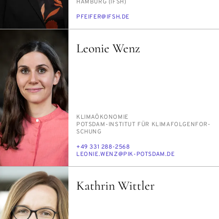
HAM­BURG (IFSH)
E-
PFEI­FER@IFSH.DE
MAIL
Leonie Wenz
PERSON_RESEARCH_SUBJECT
KLI­MA­ÖKO­NO­MIE
INSTITUTION
POTS­DAM-IN­STI­TUT FÜR KLI­MA­FOL­GEN­FOR­
SCHUNG
TELEFON
+49 331 288-2568
E-
LEO­NIE.WENZ@PIK-POTS­DAM.DE
MAIL
Kathrin Wittler