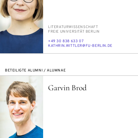
PERSON_RESEARCH_SUBJECT
LI­TE­RA­TUR­WIS­SEN­SCHAFT
INSTITUTION
FREIE UNI­VER­SI­TÄT BER­LIN
TELEFON
+49 30 838 633 07
E-
KATH­RIN.WITT­LER@FU-BER­LIN.DE
MAIL
BETEILIGTE ALUMNI / ALUMNAE
Garvin Brod