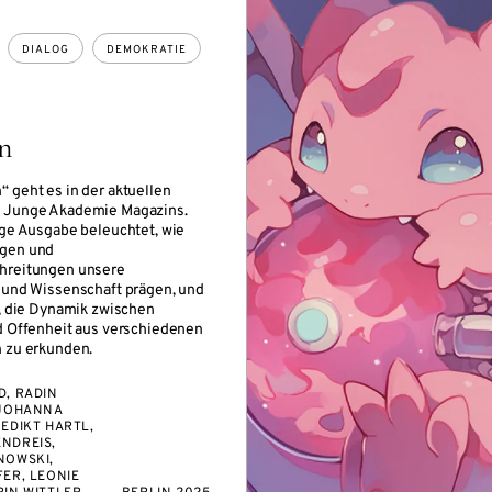
DIALOG
DEMOKRATIE
n
 geht es in der aktuellen
 Junge Akademie Magazins.
ige Ausgabe beleuchtet, wie
gen und
hreitungen unsere
 und Wissenschaft prägen, und
n, die Dynamik zwischen
d Offenheit aus verschiedenen
 zu erkunden.
D, RADIN
 JOHANNA
EDIKT HARTL,
NDREIS,
NOWSKI,
ER, LEONIE