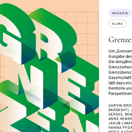
Themen:
MAGAZIN
KLIMA
Grenze
Um „Grenzen“
Ausgabe des
Die diesjähr
Grenzziehun
Grenzübersc
Gesellschaft
lädt dazu ei
Kontrolle un
Perspektiven
GARVIN BRO
DARDASHTI,
GEREKE, BEN
ANNE HEMKE
JAKUB LIMA
HANNA PFEIF