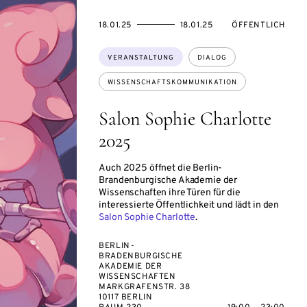
EVENTBEGINSON
EVENTENDSON
VERANSTALTUNG
18.01.25
18.01.25
ÖFFENTLICH
Themen:
VERANSTALTUNG
DIALOG
WISSENSCHAFTSKOMMUNIKATION
Salon Sophie Charlotte
2025
Auch 2025 öffnet die Berlin-
Brandenburgische Akademie der
Wissenschaften ihre Türen für die
interessierte Öffentlichkeit und lädt in den
Salon Sophie Charlotte
.
BERLIN-
BRADENBURGISCHE
AKADEMIE DER
WISSENSCHAFTEN
MARKGRAFENSTR. 38
10117 BERLIN