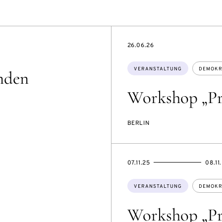
EVENTBEGINSON
26.06.26
Themen:
VERANSTALTUNG
DEMOKR
nden
Workshop „Pr
BERLIN
EVENTBEGINSON
EVENTENDSON
07.11.25
08.11
Themen:
VERANSTALTUNG
DEMOKR
Workshop „Pr