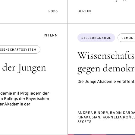
2026
BERLIN
VERANSTALTUNGSZUGANG:
INTERN
Themen:
STELLUNGNAHME
DEMOKR
SSENSCHAFTSSYSTEM
Wissenschaftsf
 der Jungen
gegen demokra
Die Junge Akademie veröffent
demie mit Mitgliedern der
n Kollegs der Bayerischen
er Akademie der
ANDREA BINDER, RADIN DARDA
KIRAKOSIAN, KORNELIA KOŃCZ
SEGETS