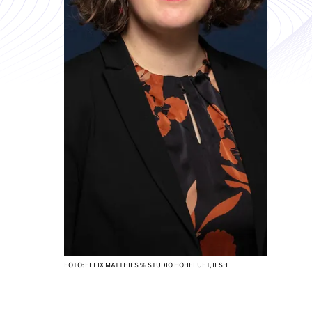
FOTO: FELIX MATTHIES ℅ STUDIO HOHELUFT, IFSH