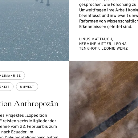
gesprochen, wie Forschung zu
Umweltfragen ihre Arbeit konk
beeinflusst und inwieweit umw
Reformen von wissenschaftlic
Erkenntnissen geleitet sind.
LINUS MATTAUCH,
HERMINE MITTER, LEONA
TENKHOFF, LEONIE WENZ
KLIMAKRISE
GKEIT
UMWELT
tion Anthropozän
s Projektes „Expedition
 reisten sechs Mitglieder der
emie vom 22. Februar bis zum
 nach Ecuador. Im
en Dokumentationsband halten