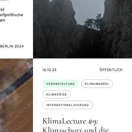
ret
eltpolitische
hen
BERLIN 2024
EVENTBEGINSON
VERANSTALTUNG
16.10.23
ÖFFENTLICH
Themen:
VERANSTALTUNG
KLIMAWANDEL
KLIMAKRISE
INTERNATIONALISIERUNG
KlimaLecture #9:
Klimaschutz und die