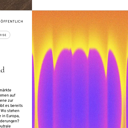
VERANSTALTUNGSZUGANG:
ÖFFENTLICH
RISE
nd
märkte
hmen auf
bene zur
bt es bereits
? Wo stehen
 in Europa,
orderungen?
utrale