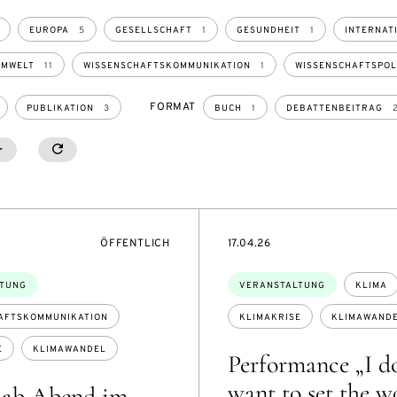
EUROPA
5
GESELLSCHAFT
1
GESUNDHEIT
1
INTERNAT
UMWELT
11
WISSENSCHAFTSKOMMUNIKATION
1
WISSENSCHAFTSPOL
FORMAT
PUBLIKATION
3
BUCH
1
DEBATTENBEITRAG
022
020
019
SHOW MORE
SHOW LESS
RESETALL
3
1
2
NSON
VERANSTALTUNGSZUGANG:
EVENTBEGINSON
ÖFFENTLICH
17.04.26
Themen:
TUNG
VERANSTALTUNG
KLIMA
AFTSKOMMUNIKATION
KLIMAKRISE
KLIMAWAND
E
KLIMAWANDEL
Performance „I do
want to set the w
ab Abend im