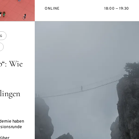
ONLINE
18:00 — 19:30
OG
p“: Wie
lingen
ademie haben
ssionsrunde
rüber