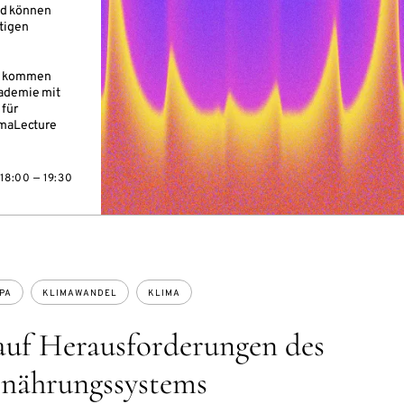
nd können
tigen
en kommen
kademie mit
 für
imaLecture
18:00 — 19:30
PA
KLIMAWANDEL
KLIMA
auf Herausforderungen des
rnährungssystems