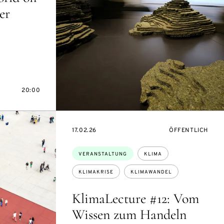
er
20:00
EVENTBEGINSON
VERANSTALTUNG
17.02.26
ÖFFENTLICH
Themen:
VERANSTALTUNG
KLIMA
KLIMAKRISE
KLIMAWANDEL
KlimaLecture #12: Vom
Wissen zum Handeln