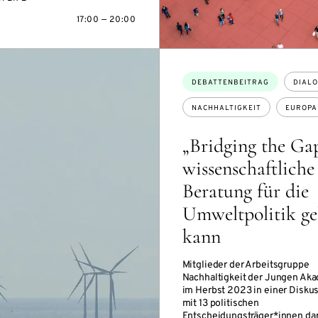
17:00 — 20:00
Themen:
DEBATTENBEITRAG
DIAL
NACHHALTIGKEIT
EUROPA
„Bridging the Ga
wissenschaftliche
Beratung für die
Umweltpolitik ge
kann
Mitglieder der Arbeitsgruppe
Nachhaltigkeit der Jungen Ak
im Herbst 2023 in einer Disku
mit 13 politischen
Entscheidungsträger*innen da