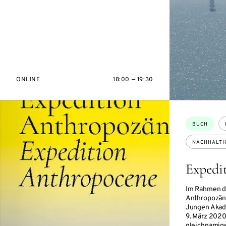
ONLINE
18:00 — 19:30
Themen:
BUCH
NACHHALTI
Expedi
Im Rahmen de
Anthropozän“
Jungen Akad
9. März 2020
gleichnamig