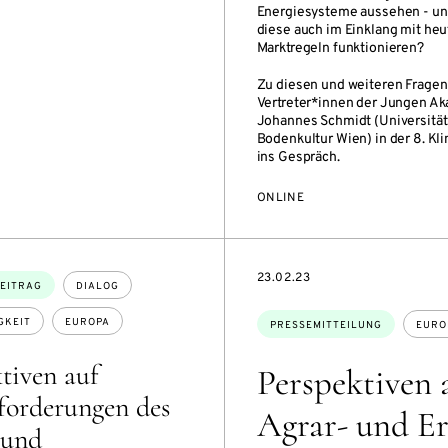
Energiesysteme aussehen - u
diese auch im Einklang mit heu
Marktregeln funktionieren?
Zu diesen und weiteren Frag
Vertreter*innen der Jungen A
Johannes Schmidt (Universität
Bodenkultur Wien) in der 8. Kl
ins Gespräch.
ONLINE
DATE
23.02.23
EITRAG
DIALOG
Themen:
GKEIT
EUROPA
PRESSEMITTEILUNG
EURO
tiven auf
Perspektiven 
forderungen des
Agrar- und E
 und