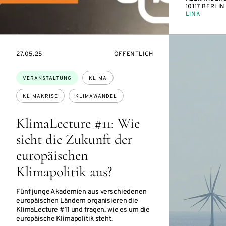
10117 BERLIN
LINK
EVENTBEGINSON
VERANSTALTUNGSZUGANG:
27.05.25
ÖFFENTLICH
Themen:
VERANSTALTUNG
KLIMA
KLIMAKRISE
KLIMAWANDEL
KlimaLecture #11: Wie
sieht die Zukunft der
europäischen
Klimapolitik aus?
Fünf junge Akademien aus verschiedenen
europäischen Ländern organisieren die
KlimaLecture #11 und fragen, wie es um die
europäische Klimapolitik steht.