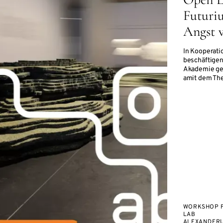
Futuri
Angst 
In Kooperati
beschäftigen
Akademie ge
amit dem Th
WORKSHOP 
LAB
ALEXANDERU