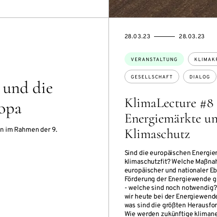
EVENTBEGINSON
EVENTENDSON
28.03.23
28.03.23
Themen:
VERANSTALTUNG
KLIMAK
GESELLSCHAFT
DIALOG
 und die
KlimaLecture #8
ropa
Energiemärkte u
Klimaschutz
on im Rahmen der 9.
Sind die europäischen Energie
klimaschutzfit? Welche Maßna
europäischer und nationaler E
Förderung der Energiewende gi
- welche sind noch notwendig
wir heute bei der Energiewende
was sind die größten Herausf
Wie werden zukünftige klimane