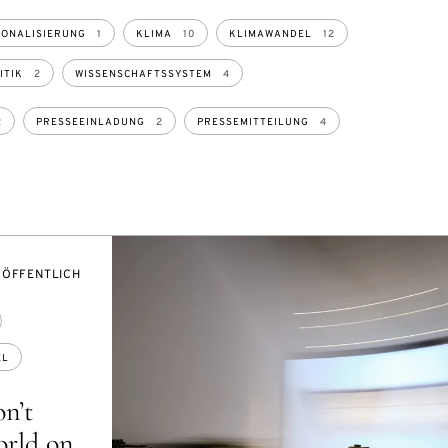
IONALISIERUNG
1
KLIMA
10
KLIMAWANDEL
12
ITIK
2
WISSENSCHAFTSSYSTEM
4
2
PRESSEEINLADUNG
2
PRESSEMITTEILUNG
4
VERANSTALTUNGSZUGANG:
ÖFFENTLICH
EL
n’t
orld on