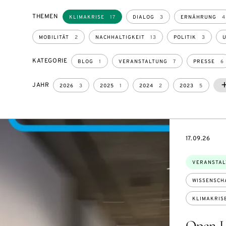
THEMEN
KLIMAKRISE
17
DIALOG
3
ERNÄHRUNG
4
MOBILITÄT
2
NACHHALTIGKEIT
13
POLITIK
3
KATEGORIE
BLOG
1
VERANSTALTUNG
7
PRESSE
6
JAHR
2
2
2
2026
3
2025
1
2024
2
2023
5
EVENTBEGI
17.09.26
Themen:
VERANSTAL
WISSENSCH
KLIMAKRIS
Open L