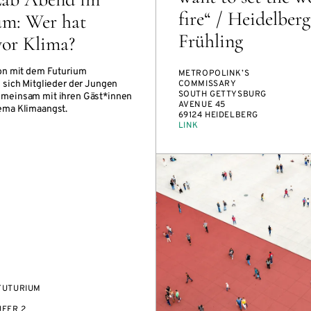
fire“ / Heidelberg
um: Wer hat
Frühling
vor Klima?
on mit dem Futurium
METROPOLINK’S
 sich Mitglieder der Jungen
COMMISSARY
SOUTH GETTYSBURG
meinsam mit ihren Gäst*innen
AVENUE 45
ema Klimaangst.
69124 HEIDELBERG
LINK
FUTURIUM
FER 2