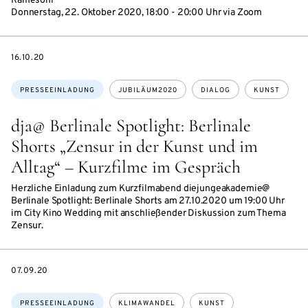
Ramesohl
Donnerstag, 22. Oktober 2020, 18:00 - 20:00 Uhr via Zoom
DATE
16.10.20
Themen:
PRESSEEINLADUNG
JUBILÄUM2020
DIALOG
KUNST
dja@ Berlinale Spotlight: Berlinale
Shorts „Zensur in der Kunst und im
Alltag“ – Kurzfilme im Gespräch
Herzliche Einladung zum Kurzfilmabend diejungeakademie@
Berlinale Spotlight: Berlinale Shorts am 27.10.2020 um 19:00 Uhr
im City Kino Wedding mit anschließender Diskussion zum Thema
Zensur.
DATE
07.09.20
Themen:
PRESSEEINLADUNG
KLIMAWANDEL
KUNST