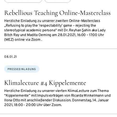
Rebellious Teaching Online-Masterclass
Herzliche Einladung zu unserer zweiten Online-Masterclass
„Refusing to play the 'respectability’ game – rejecting the
stereotypical academic persona“ mit Dr. Reyhan Şahin aka Lady
Bitch Ray und Madita Oeming am 28.01.2021, 16:00 – 17:00 Uhr
(MEZ) online via Zoom .
DATE
08.01.21
Themen:
PRESSEEINLADUNG
Klimalecture #4 Kippelemente
Herzliche Einladung zu unserer vierten KlimaLecture zum Thema
“Kippelemente” mit Impulsvorträgen von Ricarda Winkelmann und
Ilona Otto mit anschließender Diskussion. Donnerstag, 14. Januar
2021, 18:00 - 20:00 Uhr über Zoom.