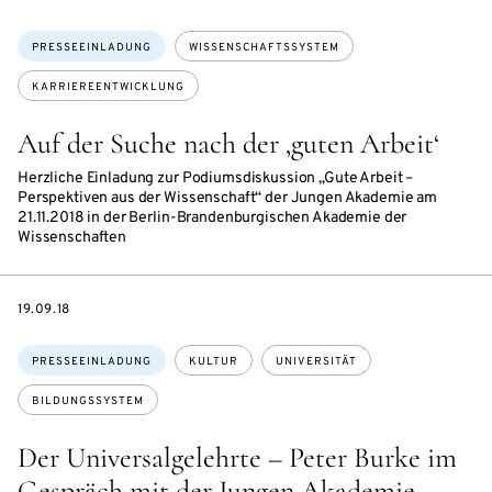
Themen:
PRESSEEINLADUNG
WISSENSCHAFTSSYSTEM
KARRIEREENTWICKLUNG
Auf der Suche nach der ‚guten Arbeit‘
Herzliche Einladung zur Podiumsdiskussion „Gute Arbeit –
Perspektiven aus der Wissenschaft“ der Jungen Akademie am
21.11.2018 in der Berlin-Brandenburgischen Akademie der
Wissenschaften
DATE
19.09.18
Themen:
PRESSEEINLADUNG
KULTUR
UNIVERSITÄT
BILDUNGSSYSTEM
Der Universalgelehrte – Peter Burke im
Gespräch mit der Jungen Akademie