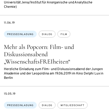
Universität Jena/Institut für Anorganische und Analytische
Chemie)
DATE
11.06.19
Themen:
PRESSEEINLADUNG
DIALOG
FILM
Mehr als Popcorn: Film- und
Diskussionsabend
„WissenschaftsFREIheiten“
Herzliche Einladung zum Film- und Diskussionsabend der Jungen
Akademie und der Leopoldina am 19.06.2019 im Kino Delphi Lux in
Berlin
DATE
15.05.19
Themen:
PRESSEEINLADUNG
DIALOG
MITGLIEDSCHAFT