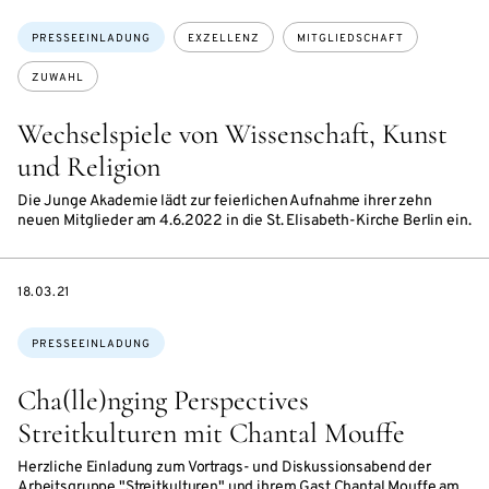
Themen:
PRESSEEINLADUNG
EXZELLENZ
MITGLIEDSCHAFT
ZUWAHL
Wechselspiele von Wissenschaft, Kunst
und Religion
Die Junge Akademie lädt zur feierlichen Aufnahme ihrer zehn
neuen Mitglieder am 4.6.2022 in die St. Elisabeth-Kirche Berlin ein.
DATE
18.03.21
Themen:
PRESSEEINLADUNG
Cha(lle)nging Perspectives
Streitkulturen mit Chantal Mouffe
Herzliche Einladung zum Vortrags- und Diskussionsabend der
Arbeitsgruppe "Streitkulturen" und ihrem Gast Chantal Mouffe am