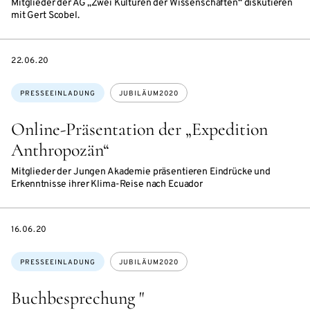
Mitglieder der AG „Zwei Kulturen der Wissenschaften“ diskutieren
mit Gert Scobel.
DATE
22.06.20
Themen:
PRESSEEINLADUNG
JUBILÄUM2020
Online-Präsentation der „Expedition
Anthropozän“
Mitglieder der Jungen Akademie präsentieren Eindrücke und
Erkenntnisse ihrer Klima-Reise nach Ecuador
DATE
16.06.20
Themen:
PRESSEEINLADUNG
JUBILÄUM2020
Buchbesprechung "