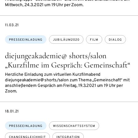
Mittwoch, 24.3.2021 um 19 Uhr per Zoom.
DATE
11.03.21
Themen:
PRESSEEINLADUNG
JUBILÄUM2020
FILM
DIALOG
diejungeakademie@ shorts/salon
„Kurzfilme im Gespräch: Gemeinschaft“
Herzliche Einladung zum virtuellen Kurzfilmabend
diejungeakademie@ shorts/salon zum Thema „Gemeinschaft“ mit
anschließendem Gespräch am Freitag, 19.3.2021 um 19 Uhr per
Zoom.
DATE
18.01.21
Themen:
PRESSEEINLADUNG
WISSENSCHAFTSSYSTEM
CHANCENGLEICHHEIT
INTEGRATION