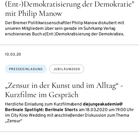
(Ent-)Demokratisierung der Demokratie"
mit Philip Manow
Der Bremer Politikwissenschaftler Philip Manow diskutiert mit
unseren Mitgliedern über sein gerade im Suhrkamp Verlag
erschienenes Buch «(Ent-)Demokratisierung der Demokratie».
DATE
10.03.20
Themen:
PRESSEEINLADUNG
JUBILÄUM2020
„Zensur in der Kunst und im Alltag“ -
Kurzfilme im Gespräch
Herzliche Einladung zum Kurzfilmabend
diejungeakademie@
Berlinale Spotlight: Berlinale Shorts
am 18.03.2020 um 19:00 Uhr
im City Kino Wedding mit anschließender Diskussion zum Thema
„Zensur“