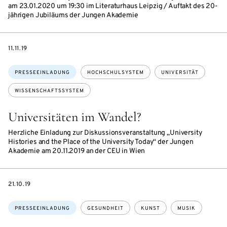
am 23.01.2020 um 19:30 im Literaturhaus Leipzig / Auftakt des 20-
jährigen Jubiläums der Jungen Akademie
DATE
11.11.19
Themen:
PRESSEEINLADUNG
HOCHSCHULSYSTEM
UNIVERSITÄT
WISSENSCHAFTSSYSTEM
Universitäten im Wandel?
Herzliche Einladung zur Diskussionsveranstaltung „University
Histories and the Place of the University Today“ der Jungen
Akademie am 20.11.2019 an der CEU in Wien
DATE
21.10.19
Themen:
PRESSEEINLADUNG
GESUNDHEIT
KUNST
MUSIK