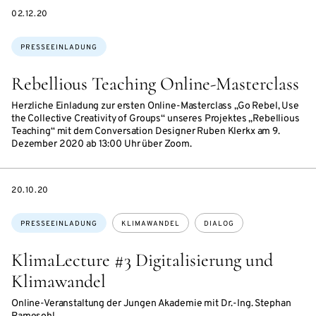
DATE
02.12.20
Themen:
PRESSEEINLADUNG
Rebellious Teaching Online-Masterclass
Herzliche Einladung zur ersten Online-Masterclass „Go Rebel, Use
the Collective Creativity of Groups“ unseres Projektes „Rebellious
Teaching“ mit dem Conversation Designer Ruben Klerkx am 9.
Dezember 2020 ab 13:00 Uhr über Zoom.
DATE
20.10.20
Themen:
PRESSEEINLADUNG
KLIMAWANDEL
DIALOG
KlimaLecture #3 Digitalisierung und
Klimawandel
Online-Veranstaltung der Jungen Akademie mit Dr.-Ing. Stephan