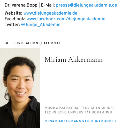
Dr. Verena Bopp | E-Mail:
presse@diejungeakademie.de
Website:
www.diejungeakademie.de
Facebook:
www.facebook.com/diejungeakademie
Twitter:
@Junge_Akademie
BETEILIGTE ALUMNI / ALUMNAE
Miriam Akkermann
PERSON_RESEARCH_SUBJECT
MU­SIK­WIS­SEN­SCHAF­TEN/​ KLANG­KUNST
INSTITUTION
TECH­NI­SCHE UNI­VER­SI­TÄT DORT­MUND
E-
MI­RI­AM.AK­KER­MANN@TU-DORT­MUND.DE
MAIL