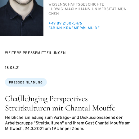
PERSON_RESEARCH_SUBJECT
WIS­SEN­SCHAFTS­GE­SCHICH­TE
INSTITUTION
LUD­WIG-MA­XI­MI­LI­ANS-UNI­VER­SI­TÄT MÜN­
CHEN
TELEFON
+49 89 2180-5476
E-
FA­BI­AN.KRA­E­MER@LMU.DE
MAIL
WEITERE PRESSEMITTEILUNGEN
DATE
18.03.21
Themen:
PRESSEEINLADUNG
Cha(lle)nging Perspectives
Streitkulturen mit Chantal Mouffe
Herzliche Einladung zum Vortrags- und Diskussionsabend der
Arbeitsgruppe "Streitkulturen" und ihrem Gast Chantal Mouffe am
Mittwoch, 24.3.2021 um 19 Uhr per Zoom.