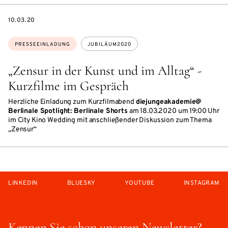
DATE
10.03.20
Themen:
PRESSEEINLADUNG
JUBILÄUM2020
„Zensur in der Kunst und im Alltag“ -
Kurzfilme im Gespräch
Herzliche Einladung zum Kurzfilmabend
diejungeakademie@
Berlinale Spotlight: Berlinale Shorts
am 18.03.2020 um 19:00 Uhr
im City Kino Wedding mit anschließender Diskussion zum Thema
„Zensur“
LINKEDIN
BLUESKY
YOUTUBE
INSTAGRAM
Kennen Sie schon unseren Newsletter?