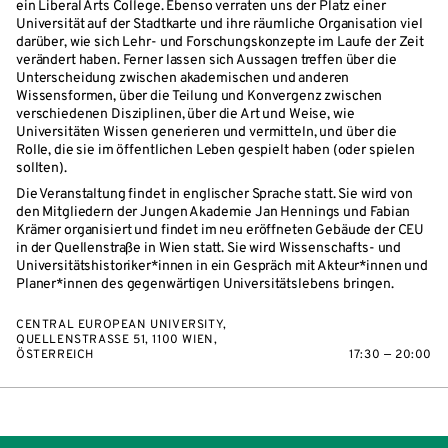
ein Liberal Arts College. Ebenso verraten uns der Platz einer
Universität auf der Stadtkarte und ihre räumliche Organisation viel
darüber, wie sich Lehr- und Forschungskonzepte im Laufe der Zeit
verändert haben. Ferner lassen sich Aussagen treffen über die
Unterscheidung zwischen akademischen und anderen
Wissensformen, über die Teilung und Konvergenz zwischen
verschiedenen Disziplinen, über die Art und Weise, wie
Universitäten Wissen generieren und vermitteln, und über die
Rolle, die sie im öffentlichen Leben gespielt haben (oder spielen
sollten).
Die Veranstaltung findet in englischer Sprache statt. Sie wird von
den Mitgliedern der Jungen Akademie Jan Hennings und Fabian
Krämer organisiert und findet im neu eröffneten Gebäude der CEU
in der Quellenstraße in Wien statt. Sie wird Wissenschafts- und
Universitätshistoriker*innen in ein Gespräch mit Akteur*innen und
Planer*innen des gegenwärtigen Universitätslebens bringen.
CENTRAL EUROPEAN UNIVERSITY,
QUELLENSTRASSE 51, 1100 WIEN, Ö
STERREICH
17:30 — 20:00