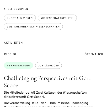
ARBEITSGRUPPEN
KUNST ALS WISSEN
WISSENSCHAFTSPOLITIK
ZWEI KULTUREN DER WISSENSCHAFTEN
AKTIVITÄTEN
EVENTBEGINSON
VERANSTALTU
19.08.20
ÖFFENTLICH
Themen:
VERANSTALTUNG
JUBILÄUM2020
Cha(lle)nging Perspectives mit Gert
Scobel
Die Mitglieder der AG Zwei Kulturen der Wissenschaften
diskutieren mit Gert Scobel.
Die Veranstaltung ist Teil der Jubiläumsreihe Challenging