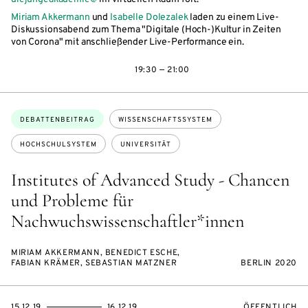
Miriam Akkermann
und
Isabelle Dolezalek
laden zu einem Live-
Diskussionsabend zum Thema "Digitale (Hoch-)Kultur in Zeiten
von Corona" mit anschließender Live-Performance ein.
19:30 — 21:00
Themen:
DEBATTENBEITRAG
WISSENSCHAFTSSYSTEM
HOCHSCHULSYSTEM
UNIVERSITÄT
Institutes of Advanced Study - Chancen
und Probleme für
Nachwuchswissenschaftler*innen
MIRIAM AKKERMANN, BENEDICT ESCHE,
FABIAN KRÄMER, SEBASTIAN MATZNER
BERLIN 2020
EVENTBEGINSON
EVENTENDSON
VERANSTALTU
15.12.19
16.12.19
ÖFFENTLICH