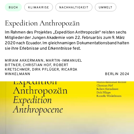
Themen:
BUCH
KLIMAKRISE
NACHHALTIGKEIT
UMWELT
Expedition Anthropozän
Im Rahmen des Projektes „Expedition Anthropozän“ reisten sechs
Mitglieder der Jungen Akademie vom 22. Februar bis zum 9. März
2020 nach Ecuador. Im gleichnamigen Dokumentationsband halten
sie ihre Erlebnisse und Erkenntnisse fest.
MIRIAM AKKERMANN, MARTIN-IMMANUEL
BITTNER, CHRISTIAN HOF, ROBERT
KRETSCHMER, DIRK PFLÜGER, RICARDA
WINKELMANN
BERLIN 2024