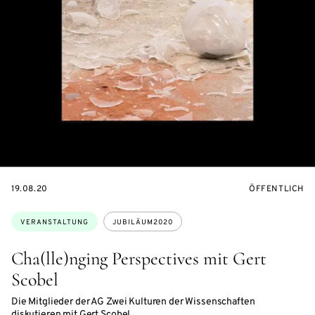
EVENTBEGINSON
VERANSTALTU
19.08.20
ÖFFENTLICH
Themen:
VERANSTALTUNG
JUBILÄUM2020
Cha(lle)nging Perspectives mit Gert
Scobel
Die Mitglieder der AG Zwei Kulturen der Wissenschaften
diskutieren mit Gert Scobel.