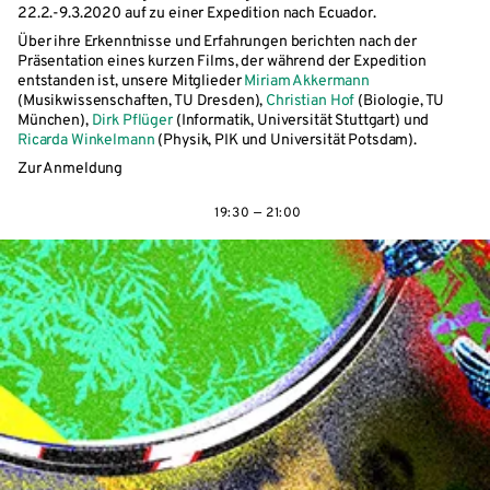
22.2.-9.3.2020 auf zu einer Expedition nach Ecuador.
Über ihre Erkenntnisse und Erfahrungen berichten nach der
Präsentation eines kurzen Films, der während der Expedition
entstanden ist, unsere Mitglieder
Miriam Akkermann
(Musikwissenschaften, TU Dresden),
Christian Hof
(Biologie, TU
München),
Dirk Pflüger
(Informatik, Universität Stuttgart) und
Ricarda Winkelmann
(Physik, PIK und Universität Potsdam).
Zur Anmeldung
19:30 — 21:00