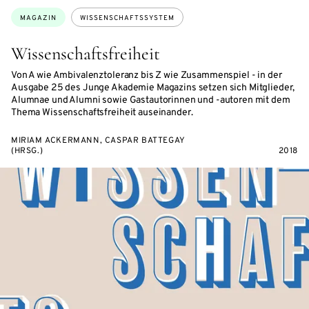
Themen:
MAGAZIN
WISSENSCHAFTSSYSTEM
Wissenschaftsfreiheit
Von A wie Ambivalenztoleranz bis Z wie Zusammenspiel - in der
Ausgabe 25 des Junge Akademie Magazins setzen sich Mitglieder,
Alumnae und Alumni sowie Gastautorinnen und -autoren mit dem
Thema Wissenschaftsfreiheit auseinander.
MIRIAM ACKERMANN, CASPAR BATTEGAY
(HRSG.)
2018