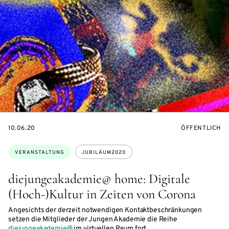
EVENTBEGINSON
VERANSTALTU
10.06.20
ÖFFENTLICH
Themen:
VERANSTALTUNG
JUBILÄUM2020
diejungeakademie@ home: Digitale
(Hoch-)Kultur in Zeiten von Corona
Angesichts der derzeit notwendigen Kontaktbeschränkungen
setzen die Mitglieder der Jungen Akademie die Reihe
diejungeakademie@
im virtuellen Raum fort.