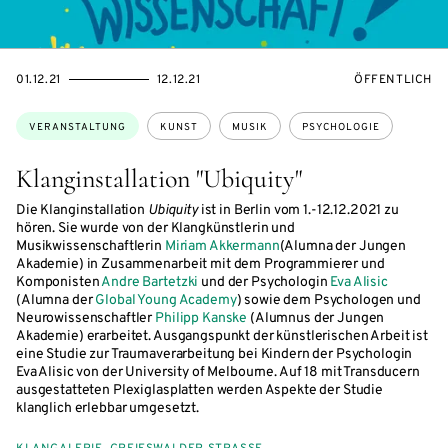
EVENTBEGINSON
EVENTENDSON
VERANSTALTU
01.12.21
12.12.21
ÖFFENTLICH
Themen:
VERANSTALTUNG
KUNST
MUSIK
PSYCHOLOGIE
Klanginstallation "Ubiquity"
Die Klanginstallation
Ubiquity
ist in Berlin vom 1.-12.12.2021 zu
hören. Sie wurde von der Klangkünstlerin und
Musikwissenschaftlerin
Miriam Akkermann
(Alumna der Jungen
Akademie) in Zusammenarbeit mit dem Programmierer und
Komponisten
Andre Bartetzki
und der Psychologin
Eva Alisic
(Alumna der
Global Young Academy
) sowie dem Psychologen und
Neurowissenschaftler
Philipp Kanske
(Alumnus der Jungen
Akademie) erarbeitet. Ausgangspunkt der künstlerischen Arbeit ist
eine Studie zur Traumaverarbeitung bei Kindern der Psychologin
Eva Alisic von der University of Melbourne. Auf 18 mit Transducern
ausgestatteten Plexiglasplatten werden Aspekte der Studie
klanglich erlebbar umgesetzt.