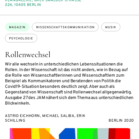
KLANGALERIE, GREIFSWALDER STRASSE 2
24, 10405 BERLIN
Themen:
MAGAZIN
WISSENSCHAFTSKOMMUNIKATION
MUSIK
PSYCHOLOGIE
Rollenwechsel
Wir alle wechseln in unterschiedlichen Lebenssituationen die
Rollen. In der Wissenschaft ist das nicht anders, wie in Bezug auf
die Rolle von Wissenschaftlerinnen und Wissenschaftlern zum
Beispiel als Kommunikatoren und Beratenden von Politik die
Covid19-Situation besonders deutlich zeigt. Aber auch als
Gegenstand von Wissenschaft sind Rollenwechsel allgegenwärtig.
Ausgabe 27 des JAM nähert sich dem Thema aus unterschiedlichen
Blickwinkeln.
ASTRID EICHHORN, MICHAEL SALIBA, ERIK
SCHILLING
BERLIN 2020