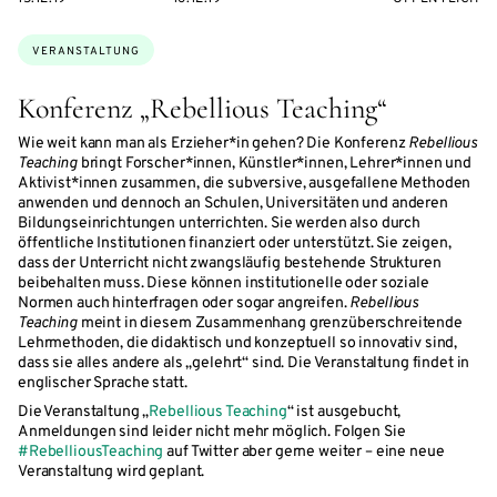
Themen:
VERANSTALTUNG
Konferenz „Rebellious Teaching“
Wie weit kann man als Erzieher*in gehen? Die Konferenz
Rebellious
Teaching
bringt Forscher*innen, Künstler*innen, Lehrer*innen und
Aktivist*innen zusammen, die subversive, ausgefallene Methoden
anwenden und dennoch an Schulen, Universitäten und anderen
Bildungseinrichtungen unterrichten. Sie werden also durch
öffentliche Institutionen finanziert oder unterstützt. Sie zeigen,
dass der Unterricht nicht zwangsläufig bestehende Strukturen
beibehalten muss. Diese können institutionelle oder soziale
Normen auch hinterfragen oder sogar angreifen.
Rebellious
Teaching
meint in diesem Zusammenhang grenzüberschreitende
Lehrmethoden, die didaktisch und konzeptuell so innovativ sind,
dass sie alles andere als „gelehrt“ sind. Die Veranstaltung findet in
englischer Sprache statt.
Die Veranstaltung „
Rebellious Teaching
“ ist ausgebucht,
Anmeldungen sind leider nicht mehr möglich. Folgen Sie
#RebelliousTeaching
auf Twitter aber gerne weiter – eine neue
Veranstaltung wird geplant.