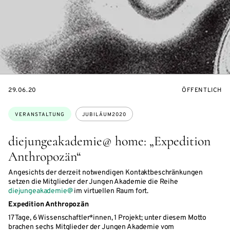
EVENTBEGINSON
VERANSTALTU
29.06.20
ÖFFENTLICH
Themen:
VERANSTALTUNG
JUBILÄUM2020
diejungeakademie@ home: „Expedition
Anthropozän“
Angesichts der derzeit notwendigen Kontaktbeschränkungen
setzen die Mitglieder der Jungen Akademie die Reihe
diejungeakademie@
im virtuellen Raum fort.
Expedition Anthropozän
17 Tage, 6 Wissenschaftler*innen, 1 Projekt; unter diesem Motto
brachen sechs Mitglieder der Jungen Akademie vom