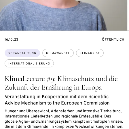
EVENTBEGINSON
VERANSTALTU
16.10.23
ÖFFENTLICH
Themen:
VERANSTALTUNG
KLIMAWANDEL
KLIMAKRISE
INTERNATIONALISIERUNG
KlimaLecture #9: Klimaschutz und die
Zukunft der Ernährung in Europa
Veranstaltung in Kooperation mit dem Scientific
Advice Mechanism to the European Commission
Hunger und Übergewicht, Artensterben und intensive Tierhaltung,
internationale Lieferketten und regionale Ernteausfälle: Das
globale Agrar- und Ernährungssystem kämpft mit multiplen Krisen,
die mit dem Klimawandel in komplexen Wechselwirkungen stehen.