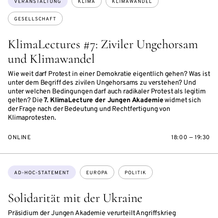
VERANSTALTUNG
KLIMA
KLIMAWANDEL
GESELLSCHAFT
KlimaLectures #7: Ziviler Ungehorsam
und Klimawandel
Wie weit darf Protest in einer Demokratie eigentlich gehen? Was ist
unter dem Begriff des zivilen Ungehorsams zu verstehen? Und
unter welchen Bedingungen darf auch radikaler Protest als legitim
gelten? Die
7. KlimaLecture der Jungen Akademie
widmet sich
der Frage nach der Bedeutung und Rechtfertigung von
Klimaprotesten.
ONLINE
18:00 — 19:30
Themen:
AD-HOC-STATEMENT
EUROPA
POLITIK
Solidarität mit der Ukraine
Präsidium der Jungen Akademie verurteilt Angriffskrieg