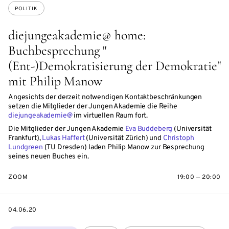
POLITIK
diejungeakademie@ home:
Buchbesprechung "
(Ent-)Demokratisierung der Demokratie"
mit Philip Manow
Angesichts der derzeit notwendigen Kontaktbeschränkungen
setzen die Mitglieder der Jungen Akademie die Reihe
diejungeakademie@
im virtuellen Raum fort.
Die Mitglieder der Jungen Akademie
Eva Buddeberg
(Universität
Frankfurt),
Lukas Haffert
(Universität Zürich) und
Christoph
Lundgreen
(TU Dresden) laden Philip Manow zur Besprechung
seines neuen Buches ein.
ZOOM
19:00 — 20:00
DATE
04.06.20