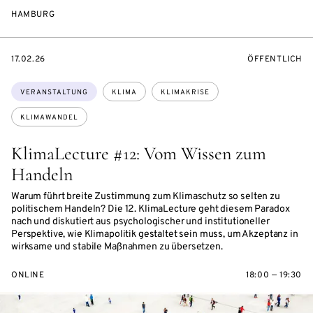
HAMBURG
EVENTBEGINSON
VERANSTALTU
17.02.26
ÖFFENTLICH
Themen:
VERANSTALTUNG
KLIMA
KLIMAKRISE
KLIMAWANDEL
KlimaLecture #12: Vom Wissen zum
Handeln
Warum führt breite Zustimmung zum Klimaschutz so selten zu
politischem Handeln? Die 12. KlimaLecture geht diesem Paradox
nach und diskutiert aus psychologischer und institutioneller
Perspektive, wie Klimapolitik gestaltet sein muss, um Akzeptanz in
wirksame und stabile Maßnahmen zu übersetzen.
ONLINE
18:00 — 19:30