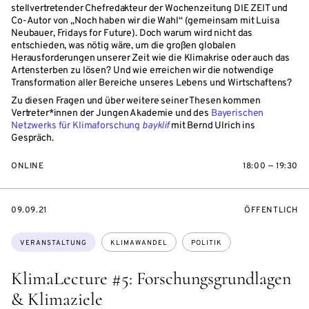
stellvertretender Chefredakteur der Wochenzeitung DIE ZEIT und
Co-Autor von „Noch haben wir die Wahl“ (gemeinsam mit Luisa
Neubauer, Fridays for Future). Doch warum wird nicht das
entschieden, was nötig wäre, um die großen globalen
Herausforderungen unserer Zeit wie die Klimakrise oder auch das
Artensterben zu lösen? Und wie erreichen wir die notwendige
Transformation aller Bereiche unseres Lebens und Wirtschaftens?
Zu diesen Fragen und über weitere seiner Thesen kommen
Vertreter*innen der Jungen Akademie und des
Bayerischen
Netzwerks für Klimaforschung
bayklif
mit Bernd Ulrich ins
Gespräch.
ONLINE
18:00 — 19:30
EVENTBEGINSON
VERANSTALTU
09.09.21
ÖFFENTLICH
Themen:
VERANSTALTUNG
KLIMAWANDEL
POLITIK
KlimaLecture #5: Forschungsgrundlagen
& Klimaziele