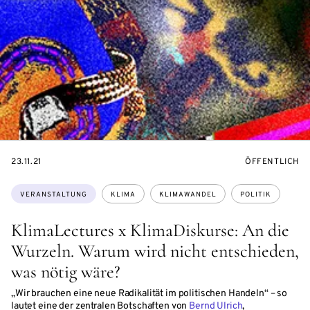
EVENTBEGINSON
VERANSTALTU
23.11.21
ÖFFENTLICH
Themen:
VERANSTALTUNG
KLIMA
KLIMAWANDEL
POLITIK
KlimaLectures x KlimaDiskurse: An die
Wurzeln. Warum wird nicht entschieden,
was nötig wäre?
„Wir brauchen eine neue Radikalität im politischen Handeln“ – so
lautet eine der zentralen Botschaften von
Bernd Ulrich
,