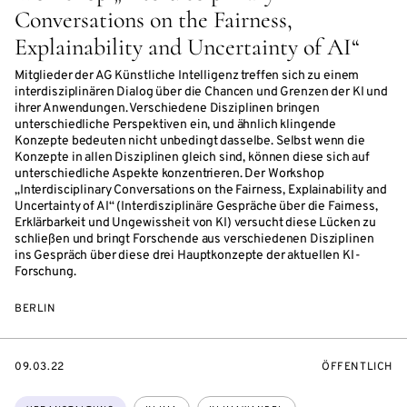
Conversations on the Fairness,
Explainability and Uncertainty of AI“
Mitglieder der AG Künstliche Intelligenz treffen sich zu einem
interdisziplinären Dialog über die Chancen und Grenzen der KI und
ihrer Anwendungen. Verschiedene Disziplinen bringen
unterschiedliche Perspektiven ein, und ähnlich klingende
Konzepte bedeuten nicht unbedingt dasselbe. Selbst wenn die
Konzepte in allen Disziplinen gleich sind, können diese sich auf
unterschiedliche Aspekte konzentrieren. Der Workshop
„Interdisciplinary Conversations on the Fairness, Explainability and
Uncertainty of AI“ (Interdisziplinäre Gespräche über die Fairness,
Erklärbarkeit und Ungewissheit von KI) versucht diese Lücken zu
schließen und bringt Forschende aus verschiedenen Disziplinen
ins Gespräch über diese drei Hauptkonzepte der aktuellen KI-
Forschung.
BERLIN
EVENTBEGINSON
VERANSTALTU
09.03.22
ÖFFENTLICH
Themen: