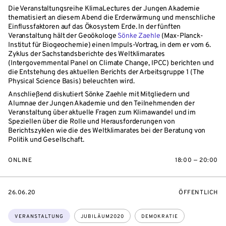
Die Veranstaltungsreihe KlimaLectures der Jungen Akademie
thematisiert an diesem Abend die Erderwärmung und menschliche
Einflussfaktoren auf das Ökosystem Erde. In der fünften
Veranstaltung hält der Geoökologe
Sönke Zaehle
(Max-Planck-
Institut für Biogeochemie) einen Impuls-Vortrag, in dem er vom 6.
Zyklus der Sachstandsberichte des Weltklimarates
(Intergovernmental Panel on Climate Change, IPCC) berichten und
die Entstehung des aktuellen Berichts der Arbeitsgruppe 1 (The
Physical Science Basis) beleuchten wird.
Anschließend diskutiert Sönke Zaehle mit Mitgliedern und
Alumnae der Jungen Akademie und den Teilnehmenden der
Veranstaltung über aktuelle Fragen zum Klimawandel und im
Speziellen über die Rolle und Herausforderungen von
Berichtszyklen wie die des Weltklimarates bei der Beratung von
Politik und Gesellschaft.
ONLINE
18:00 — 20:00
EVENTBEGINSON
VERANSTALTU
26.06.20
ÖFFENTLICH
Themen:
VERANSTALTUNG
JUBILÄUM2020
DEMOKRATIE