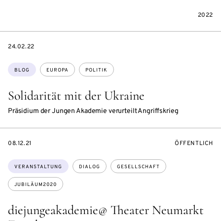
2022
DATE
24.02.22
Themen:
BLOG
EUROPA
POLITIK
Solidarität mit der Ukraine
Präsidium der Jungen Akademie verurteilt Angriffskrieg
EVENTBEGINSON
VERANSTALTU
08.12.21
ÖFFENTLICH
Themen:
VERANSTALTUNG
DIALOG
GESELLSCHAFT
JUBILÄUM2020
diejungeakademie@ Theater Neumarkt