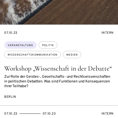
EVENTBEGINSON
VERANST
07.10.23
INTERN
Themen:
VERANSTALTUNG
POLITIK
WISSENSCHAFTSKOMMUNIKATION
MEDIEN
Workshop „Wissenschaft in der Debatte“
Zur Rolle der Geistes-, Gesellschafts- und Rechtswissenschaften
in politischen Debatten. Was sind Funktionen und Konsequenzen
ihrer Teilhabe?
BERLIN
EVENTBEGINSON
EVENTENDSON
VERANST
07.10.23
07.10.23
INTERN