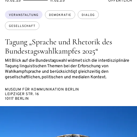
EVENTBEGINSON
EVENTENDSON
VERANSTALTU
10.02.25
11.02.25
ÖFFENTLICH
Themen:
VERANSTALTUNG
DEMOKRATIE
DIALOG
GESELLSCHAFT
Tagung „Sprache und Rhetorik des
Bundestagswahlkampfes 2025“
Mit Blick auf die Bundestagswahl widmet sich die interdisziplinäre
Tagung linguistischen Themen bei der Erforschung von
Wahlkampfsprache und berücksichtigt gleichzeitig den
gesellschaftlichen, politischen und medialen Kontext.
MUSEUM FÜR KOMMUNIKATION BERLIN
LEIPZIGER STR. 16
10117 BERLIN