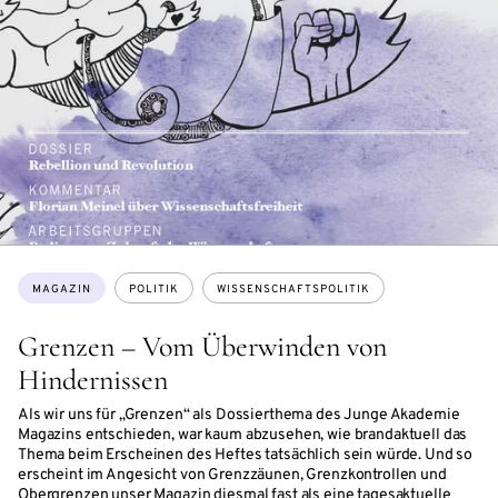
Themen:
MAGAZIN
POLITIK
WISSENSCHAFTSPOLITIK
Grenzen – Vom Überwinden von
Hindernissen
Als wir uns für „Grenzen“ als Dossierthema des Junge Akademie
Magazins entschieden, war kaum abzusehen, wie brandaktuell das
Thema beim Erscheinen des Heftes tatsächlich sein würde. Und so
erscheint im Angesicht von Grenzzäunen, Grenzkontrollen und
Obergrenzen unser Magazin diesmal fast als eine tagesaktuelle