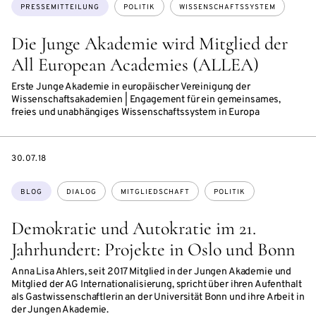
Themen:
PRESSEMITTEILUNG
POLITIK
WISSENSCHAFTSSYSTEM
Die Junge Akademie wird Mitglied der
All European Academies (ALLEA)
Erste Junge Akademie in europäischer Vereinigung der
Wissenschaftsakademien | Engagement für ein gemeinsames,
freies und unabhängiges Wissenschaftssystem in Europa
DATE
30.07.18
Themen:
BLOG
DIALOG
MITGLIEDSCHAFT
POLITIK
Demokratie und Autokratie im 21.
Jahrhundert: Projekte in Oslo und Bonn
Anna Lisa Ahlers, seit 2017 Mitglied in der Jungen Akademie und
Mitglied der AG Internationalisierung, spricht über ihren Aufenthalt
als Gastwissenschaftlerin an der Universität Bonn und ihre Arbeit in
der Jungen Akademie.