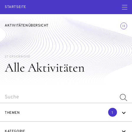
Menü ö
STARTSEITE
Animatio
AKTIVITÄTENÜBERSICHT
27 ERGEBNISSE
Alle Aktivitäten
SEARCH
THEMEN
1
KATEGORIE