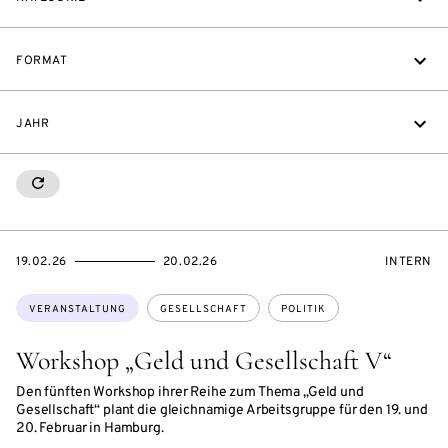
FORMAT
JAHR
RESETALL
EVENTBEGINSON
EVENTENDSON
VERANST
19.02.26
20.02.26
INTERN
Themen:
VERANSTALTUNG
GESELLSCHAFT
POLITIK
Workshop „Geld und Gesellschaft V“
Den fünften Workshop ihrer Reihe zum Thema „Geld und
Gesellschaft“ plant die gleichnamige Arbeitsgruppe für den 19. und
20. Februar in Hamburg.