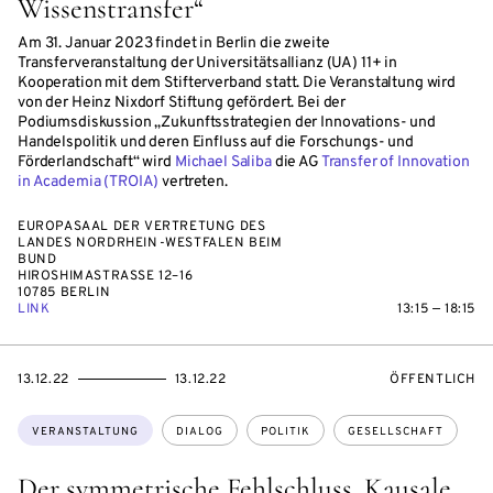
Wissenstransfer“
Am 31. Januar 2023 findet in Berlin die zweite
Transferveranstaltung der Universitätsallianz (UA) 11+ in
Kooperation mit dem Stifterverband statt. Die Veranstaltung wird
von der Heinz Nixdorf Stiftung gefördert. Bei der
Podiumsdiskussion „Zukunftsstrategien der Innovations- und
Handelspolitik und deren Einfluss auf die Forschungs- und
Förderlandschaft“ wird
Michael Saliba
die AG
Transfer of Innovation
in Academia (TROIA)
vertreten.
EUROPASAAL DER VERTRETUNG DES
LANDES NORDRHEIN-WESTFALEN BEIM
BUND
HIROSHIMASTRASSE 12–16
10785 BERLIN
LINK
13:15 — 18:15
EVENTBEGINSON
EVENTENDSON
VERANSTALTU
13.12.22
13.12.22
ÖFFENTLICH
Themen:
VERANSTALTUNG
DIALOG
POLITIK
GESELLSCHAFT
Der symmetrische Fehlschluss. Kausale