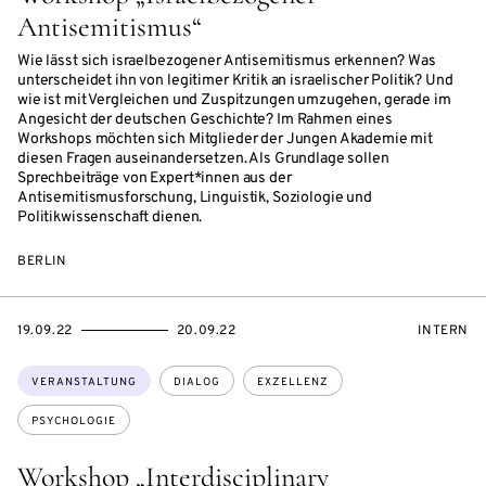
Antisemitismus“
Wie lässt sich israelbezogener Antisemitismus erkennen? Was
unterscheidet ihn von legitimer Kritik an israelischer Politik? Und
wie ist mit Vergleichen und Zuspitzungen umzugehen, gerade im
Angesicht der deutschen Geschichte? Im Rahmen eines
Workshops möchten sich Mitglieder der Jungen Akademie mit
diesen Fragen auseinandersetzen. Als Grundlage sollen
Sprechbeiträge von Expert*innen aus der
Antisemitismusforschung, Linguistik, Soziologie und
Politikwissenschaft dienen.
BERLIN
EVENTBEGINSON
EVENTENDSON
VERANST
19.09.22
20.09.22
INTERN
Themen:
VERANSTALTUNG
DIALOG
EXZELLENZ
PSYCHOLOGIE
Workshop „Interdisciplinary