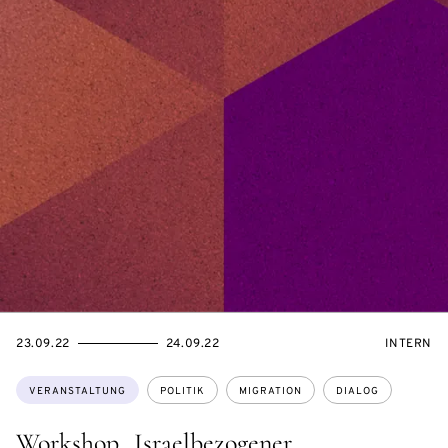
EVENTBEGINSON
EVENTENDSON
VERANST
23.09.22
24.09.22
INTERN
Themen:
VERANSTALTUNG
POLITIK
MIGRATION
DIALOG
Workshop „Israelbezogener