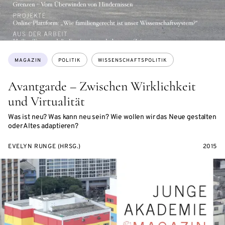
Themen:
MAGAZIN
POLITIK
WISSENSCHAFTSPOLITIK
Avantgarde – Zwischen Wirklichkeit
und Virtualität
Was ist neu? Was kann neu sein? Wie wollen wir das Neue gestalten
oder Altes adaptieren?
EVELYN RUNGE (HRSG.)
2015