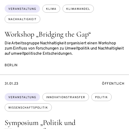
Themen:
VERANSTALTUNG
KLIMA
KLIMAWANDEL
NACHHALTIGKEIT
Workshop „Bridging the Gap“
Die Arbeitssgruppe Nachhaltigkeit organisiert einen Workshop
zum Einfluss von Forschungen zu Umweltpolitik und Nachhaltigkeit
auf umweltpolitische Entscheidungen.
BERLIN
EVENTBEGINSON
VERANSTALTU
31.01.23
ÖFFENTLICH
Themen:
VERANSTALTUNG
INNOVATIONSTRANSFER
POLITIK
WISSENSCHAFTSPOLITIK
Symposium „Politik und