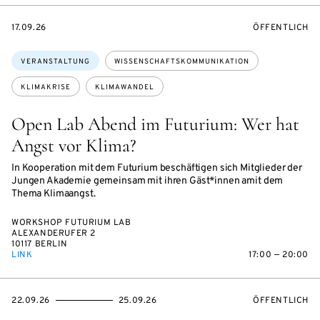
EVENTBEGINSON
VERANSTALTU
17.09.26
ÖFFENTLICH
Themen:
VERANSTALTUNG
WISSENSCHAFTSKOMMUNIKATION
KLIMAKRISE
KLIMAWANDEL
Open Lab Abend im Futurium: Wer hat
Angst vor Klima?
In Kooperation mit dem Futurium beschäftigen sich Mitglieder der
Jungen Akademie gemeinsam mit ihren Gäst*innen amit dem
Thema Klimaangst.
WORKSHOP FUTURIUM LAB
ALEXANDERUFER 2
10117 BERLIN
LINK
17:00 — 20:00
EVENTBEGINSON
EVENTENDSON
VERANSTALTU
22.09.26
25.09.26
ÖFFENTLICH