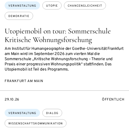
Themen:
VERANSTALTUNG
UTOPIE
CHANCENGLEICHHEIT
DEMOKRATIE
Utopiemobil on tour: Sommerschule
Kritische Wohnungsforschung
Am Institut für Humangeographie der Goethe-Universität Frankfurt
am Main wird im September 2026 zum vierten Mal die
Sommerschule „Kritische Wohnungsforschung – Theorie und
Praxis einer progressiven Wohnungspolitik“ stattfinden. Das
Utopiemobil ist Teil des Programms.
FRANKFURT AM MAIN
EVENTBEGINSON
VERANSTALTU
29.10.26
ÖFFENTLICH
Themen:
VERANSTALTUNG
DIALOG
WISSENSCHAFTSKOMMUNIKATION