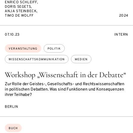
ENRICO SCHLEIFF,
DORIS SEGETS,
ANJA STEINBECK,
TIMO DE WOLFF
2024
EVENTBEGINSON
VERANST
07.10.23
INTERN
Themen:
VERANSTALTUNG
POLITIK
WISSENSCHAFTSKOMMUNIKATION
MEDIEN
Workshop „Wissenschaft in der Debatte“
Zur Rolle der Geistes-, Gesellschafts- und Rechtswissenschaften
in politischen Debatten. Was sind Funktionen und Konsequenzen
ihrer Teilhabe?
BERLIN
Themen:
BUCH