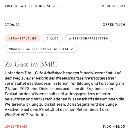
TIMO DE WOLFF, DORIS SEGETS
BERLIN 2023
EVENTBEGINSON
VERANSTALTU
27.06.22
ÖFFENTLICH
Themen:
VERANSTALTUNG
DIALOG
WISSENSCHAFTSSYSTEM
WISSENSCHAFTSZEITVERTRAGSGESETZ
Zu Gast im BMBF
Unter dem Titel
„Gute Arbeitsbedingungen in der Wissenschaft- Auf
dem Weg zu einer Reform des Wissenschaftszeitvertragsgesetzes“
veranstaltet das Bundesministerium für Bildung und Forschung am
27. Juni 2022 eine Diskussionsrunde, um die Ergebnisse der
Evaluation des Wissenschaftszeitvertragsgesetzes näher zu
beleuchten und mit verschiedenen Wissenschaftsakteur*innen die
Weiterentwicklung zu diskutieren. Doris Segets wird die Junge
Akademie auf dem Panel „Gibt es einen Reformbedarf des
WissZeitVG?“ vertreten.
LIVESTREAM
11:00 — 16:00