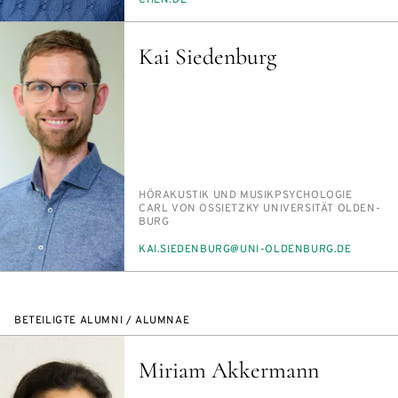
CHEN.DE
Kai Siedenburg
PERSON_RESEARCH_SUBJECT
HÖR­AKUS­TIK UND MU­SIK­PSY­CHO­LO­GIE
INSTITUTION
CARL VON OS­SIETZ­KY UNI­VER­SI­TÄT OL­DEN­
BURG
E-
KAI.SIE­DEN­BURG@UNI-OL­DEN­BURG.DE
MAIL
BETEILIGTE ALUMNI / ALUMNAE
Miriam Akkermann