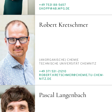
TELEFON
+49 7531 88-5657
E-
GKOPP@AB.MPG.DE
MAIL
Robert Kretschmer
PERSON_RESEARCH_SUBJECT
(AN­OR­GA­NI­SCHE) CHE­MIE
INSTITUTION
TECH­NI­SCHE UNI­VER­SI­TÄT CHEM­NITZ
TELEFON
+49 371 531-21210
E-
RO­BERT.KRET­SCH­MER@CHE­MIE.TU-CHEM­
MAIL
NITZ.DE
Pascal Langenbach