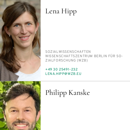
Lena Hipp
PERSON_RESEARCH_SUBJECT
SO­ZI­AL­WIS­SEN­SCHAF­TEN
INSTITUTION
WIS­SEN­SCHAFTS­ZEN­TRUM BER­LIN FÜR SO­
ZI­AL­FOR­SCHUNG (WZB)
TELEFON
+49 30 25491-232
E-
LE­NA.HIPP@WZB.EU
MAIL
Philipp Kanske