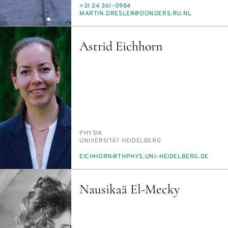
TELEFON
+31 24 361-0984
E-
MAR­TIN.DRES­LER@DON­DERS.RU.NL
MAIL
Astrid Eichhorn
PERSON_RESEARCH_SUBJECT
PHY­SIK
INSTITUTION
UNI­VER­SI­TÄT HEI­DEL­BERG
E-
EICH­HORN@THPHYS.UNI-HEI­DEL­BERG.DE
MAIL
Nausikaä El-Mecky