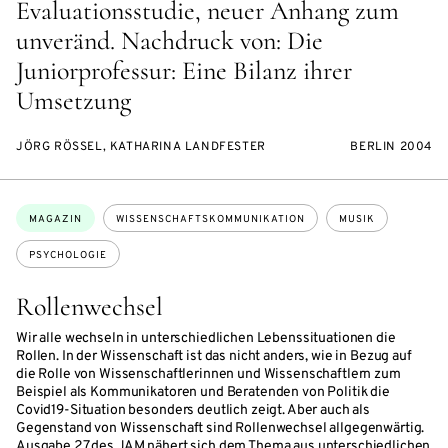
Evaluationsstudie, neuer Anhang zum
unveränd. Nachdruck von: Die
Juniorprofessur: Eine Bilanz ihrer
Umsetzung
JÖRG RÖSSEL, KATHARINA LANDFESTER
BERLIN 2004
Themen:
MAGAZIN
WISSENSCHAFTSKOMMUNIKATION
MUSIK
PSYCHOLOGIE
Rollenwechsel
Wir alle wechseln in unterschiedlichen Lebenssituationen die
Rollen. In der Wissenschaft ist das nicht anders, wie in Bezug auf
die Rolle von Wissenschaftlerinnen und Wissenschaftlern zum
Beispiel als Kommunikatoren und Beratenden von Politik die
Covid19-Situation besonders deutlich zeigt. Aber auch als
Gegenstand von Wissenschaft sind Rollenwechsel allgegenwärtig.
Ausgabe 27 des JAM nähert sich dem Thema aus unterschiedlichen