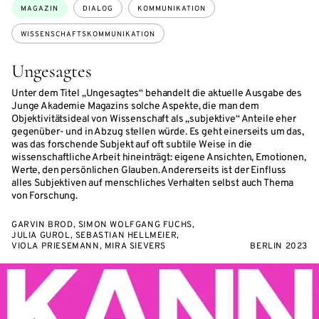
Themen:
MAGAZIN
DIALOG
KOMMUNIKATION
WISSENSCHAFTSKOMMUNIKATION
Ungesagtes
Unter dem Titel „Ungesagtes“ behandelt die aktuelle Ausgabe des
Junge Akademie Magazins solche Aspekte, die man dem
Objektivitätsideal von Wissenschaft als „subjektive“ Anteile eher
gegenüber- und in Abzug stellen würde. Es geht einerseits um das,
was das forschende Subjekt auf oft subtile Weise in die
wissenschaftliche Arbeit hineinträgt: eigene Ansichten, Emotionen,
Werte, den persönlichen Glauben. Andererseits ist der Einfluss
alles Subjektiven auf menschliches Verhalten selbst auch Thema
von Forschung.
GARVIN BROD, SIMON WOLFGANG FUCHS,
JULIA GUROL, SEBASTIAN HELLMEIER,
VIOLA PRIESEMANN, MIRA SIEVERS
BERLIN 2023