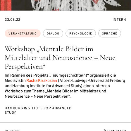
EVENTBEGINSON
VERANST
23.06.22
INTERN
Themen:
VERANSTALTUNG
DIALOG
PSYCHOLOGIE
SPRACHE
Workshop „Mentale Bilder im
Mittelalter und Neuroscience – Neue
Perspektiven“
Im Rahmen des Projekts „Traumgeschichte(n)“ organisiert die
Mediävistin
Racha Kirakosian
(Albert-Ludwigs-Universität Freiburg
und Hamburg Institute for Advanced Study) einen internen
Workshop zum Thema „Mentale Bilder im Mittelalter und
Neuroscience – Neue Perspektiven“.
HAMBURG INSTITUTE FOR ADVANCED
STUDY