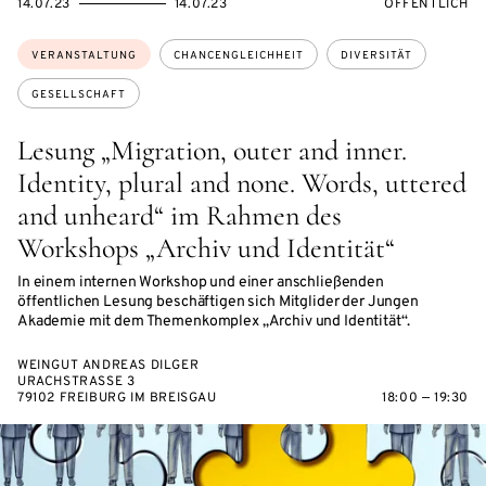
EVENTBEGINSON
EVENTENDSON
VERANSTALTU
14.07.23
14.07.23
ÖFFENTLICH
Themen:
VERANSTALTUNG
CHANCENGLEICHHEIT
DIVERSITÄT
GESELLSCHAFT
Lesung „Migration, outer and inner.
Identity, plural and none. Words, uttered
and unheard“ im Rahmen des
Workshops „Archiv und Identität“
In einem internen Workshop und einer anschließenden
öffentlichen Lesung beschäftigen sich Mitglider der Jungen
Akademie mit dem Themenkomplex „Archiv und Identität“.
WEINGUT ANDREAS DILGER
URACHSTRASSE 3
79102 FREIBURG IM BREISGAU
18:00 — 19:30