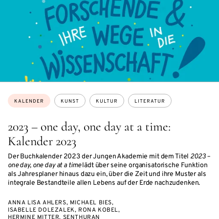
Themen:
KALENDER
KUNST
KULTUR
LITERATUR
2023 – one day, one day at a time:
Kalender 2023
Der Buchkalender 2023 der Jungen Akademie mit dem Titel
2023 –
one day, one day at a time
lädt über seine organisatorische Funktion
als Jahresplaner hinaus dazu ein, über die Zeit und ihre Muster als
integrale Bestandteile allen Lebens auf der Erde nachzudenken.
ANNA LISA AHLERS, MICHAEL BIES,
ISABELLE DOLEZALEK, RONA KOBEL,
HERMINE MITTER, SENTHURAN