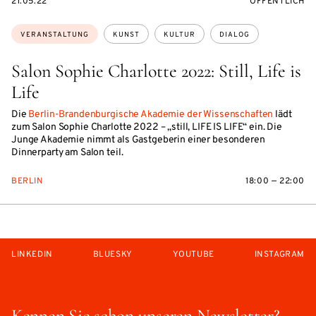
EVENTBEGINSON
VERANSTALTU
21.05.22
ÖFFENTLICH
Themen:
VERANSTALTUNG
KUNST
KULTUR
DIALOG
Salon Sophie Charlotte 2022: Still, Life is
Life
Die
Berlin-Brandenburgische Akademie der Wissenschaften
lädt
zum Salon Sophie Charlotte 2022 – „still, LIFE IS LIFE“ ein. Die
Junge Akademie nimmt als Gastgeberin einer besonderen
Dinnerparty am Salon teil.
BERLIN
18:00 — 22:00
LINKEDIN
BLUESKY
YOUTUBE
INSTAGRAM
Kennen Sie schon unseren Newsletter?