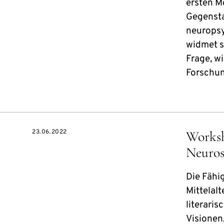
ersten M
Gegensta
neuropsy
widmet s
Frage, w
Forschu
23.06.2022
Worksh
Neuros
Die Fähi
Mittelalt
literaris
Visionen