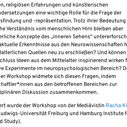
n, religiösen Erfahrungen und künstlerischen
dersetzungen eine wichtige Rolle für die Frage der
sfindung und -repräsentation. Trotz ihrer Bedeutung 
che Verständnis vom menschlichen Hirn bleiben aber
terliche Konzepte des „inneren Sehens“ untererforsch
ktuelle Erkenntnisse aus den Neurowissenschaften h
elalterlichen Quellen neu zu erschließen? Und können
hluss Ideen aus dem Mittelalter inspirierend wirken 
ve Experimente im neuropsychologischen Bereich? D
r Workshop widmete sich diesen Fragen, indem
haftler*innen aus den betroffenen Bereichen zur
ziplinären Diskussion zusammenkommen.
ert wurde der Workshop von der Mediävistin
Racha Ki
Ludwigs-Universität Freiburg und Hamburg Institute f
 Study).