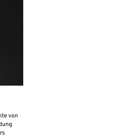
hte von
idung
rs