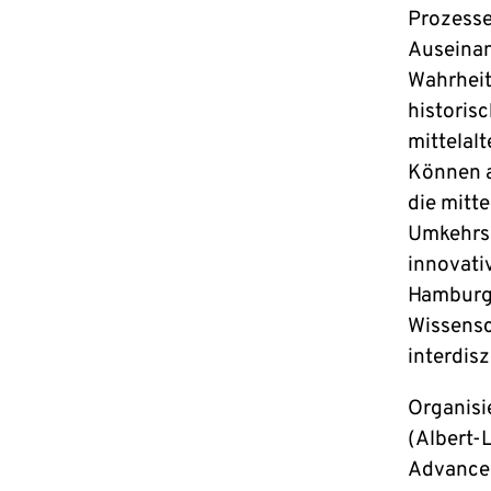
Prozesse
Auseinan
Wahrheit
historis
mittelal
Können a
die mitt
Umkehrsc
innovati
Hamburge
Wissensc
interdis
Organisi
(Albert-
Advanced