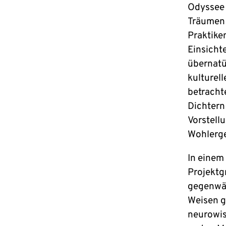
Odyssee 
Träumen 
Praktiken
Einsicht
übernatü
kulturel
betracht
Dichtern 
Vorstell
Wohlerge
In einem
Projektg
gegenwär
Weisen g
neurowis