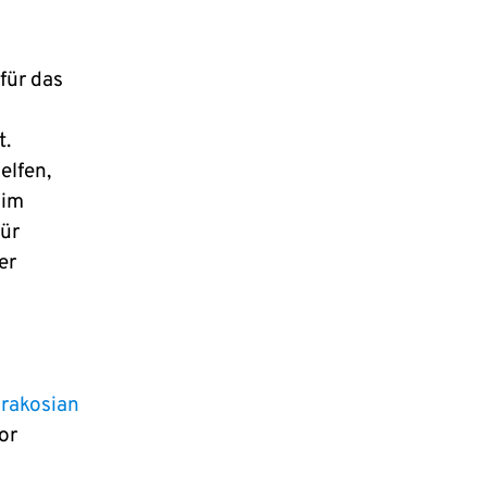
für das
t.
elfen,
 im
für
er
rakosian
or