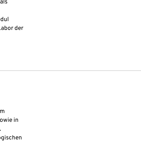
als
dul
Labor der
im
sowie in
.
ogischen