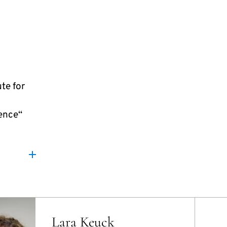
te for
ence“
Lara Keuck