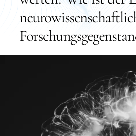
neurowissenschaftlic
Forschungsgegenstan