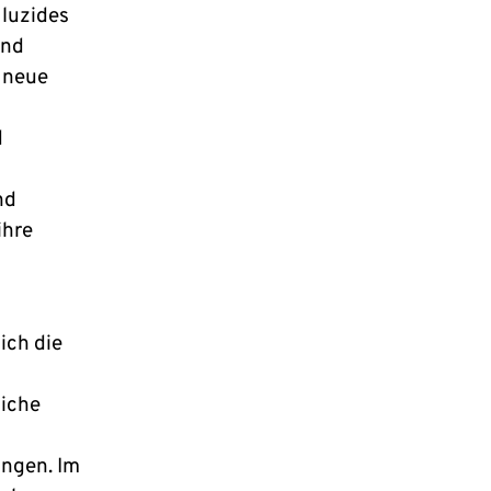
luzides
und
r neue
d
nd
ihre
ich die
liche
ngen. Im