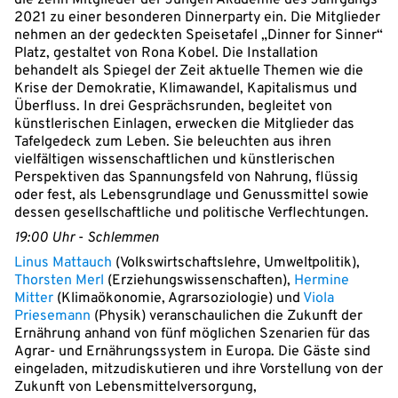
die zehn Mitglieder der Jungen Akademie des Jahrgangs
2021 zu einer besonderen Dinnerparty ein. Die Mitglieder
nehmen an der gedeckten Speisetafel „Dinner for Sinner“
Platz, gestaltet von Rona Kobel. Die Installation
behandelt als Spiegel der Zeit aktuelle Themen wie die
Krise der Demokratie, Klimawandel, Kapitalismus und
Überfluss. In drei Gesprächsrunden, begleitet von
künstlerischen Einlagen, erwecken die Mitglieder das
Tafelgedeck zum Leben. Sie beleuchten aus ihren
vielfältigen wissenschaftlichen und künstlerischen
Perspektiven das Spannungsfeld von Nahrung, flüssig
oder fest, als Lebensgrundlage und Genussmittel sowie
dessen gesellschaftliche und politische Verflechtungen.
19:00 Uhr
-
Schlemmen
Linus Mattauch
(Volkswirtschaftslehre, Umweltpolitik),
Thorsten Merl
(Erziehungswissenschaften),
Hermine
Mitter
(Klimaökonomie, Agrarsoziologie) und
Viola
Priesemann
(Physik) veranschaulichen die Zukunft der
Ernährung anhand von fünf möglichen Szenarien für das
Agrar- und Ernährungssystem in Europa. Die Gäste sind
eingeladen, mitzudiskutieren und ihre Vorstellung von der
Zukunft von Lebensmittelversorgung,