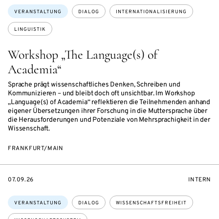
Themen:
VERANSTALTUNG
DIALOG
INTERNATIONALISIERUNG
LINGUISTIK
Workshop „The Language(s) of
Academia“
Sprache prägt wissenschaftliches Denken, Schreiben und
Kommunizieren – und bleibt doch oft unsichtbar. Im Workshop
„Language(s) of Academia“ reflektieren die Teilnehmenden anhand
eigener Übersetzungen ihrer Forschung in die Muttersprache über
die Herausforderungen und Potenziale von Mehrsprachigkeit in der
Wissenschaft.
FRANKFURT/MAIN
EVENTBEGINSON
VERANST
07.09.26
INTERN
Themen:
VERANSTALTUNG
DIALOG
WISSENSCHAFTSFREIHEIT