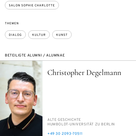
SALON SOPHIE CHARLOTTE
THEMEN
DIALOG
KULTUR
KUNST
BETEILIGTE ALUMNI / ALUMNAE
Christopher Degelmann
PERSON_RESEARCH_SUBJECT
AL­TE GE­SCHICH­TE
INSTITUTION
HUM­BOLDT-UNI­VER­SI­TÄT ZU BER­LIN
TELEFON
+49 30 2093-70511