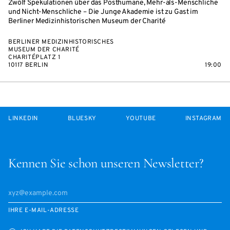
Zwölf Spekulationen über das Posthumane, Mehr-als-Menschliche
und Nicht-Menschliche – Die Junge Akademie ist zu Gast im
Berliner Medizinhistorischen Museum der Charité
BERLINER MEDIZINHISTORISCHES
MUSEUM DER CHARITÉ
CHARITÉPLATZ 1
10117 BERLIN
19:00
LINKEDIN
BLUESKY
YOUTUBE
INSTAGRAM
Kennen Sie schon unseren Newsletter?
IHRE E-MAIL-ADRESSE