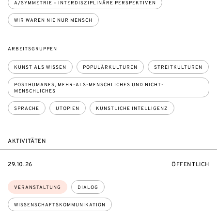
A/SYMMETRIE – INTERDISZIPLINÄRE PERSPEKTIVEN
WIR WAREN NIE NUR MENSCH
ARBEITSGRUPPEN
KUNST ALS WISSEN
POPULÄRKULTUREN
STREITKULTUREN
POSTHUMANES, MEHR-ALS-MENSCHLICHES UND NICHT-
MENSCHLICHES
SPRACHE
UTOPIEN
KÜNSTLICHE INTELLIGENZ
AKTIVITÄTEN
EVENTBEGINSON
VERANSTALTU
29.10.26
ÖFFENTLICH
Themen:
VERANSTALTUNG
DIALOG
WISSENSCHAFTSKOMMUNIKATION