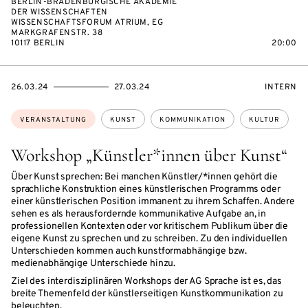
BERLIN-BRADENBURGISCHE AKADEMIE
DER WISSENSCHAFTEN
WISSENSCHAFTSFORUM ATRIUM, EG
MARKGRAFENSTR. 38
10117 BERLIN
20:00
EVENTBEGINSON
EVENTENDSON
VERANST
26.03.24
27.03.24
INTERN
Themen:
VERANSTALTUNG
KUNST
KOMMUNIKATION
KULTUR
Workshop „Künstler*innen über Kunst“
Über Kunst sprechen: Bei manchen Künstler/*innen gehört die
sprachliche Konstruktion eines künstlerischen Programms oder
einer künstlerischen Position immanent zu ihrem Schaffen. Andere
sehen es als herausfordernde kommunikative Aufgabe an, in
professionellen Kontexten oder vor kritischem Publikum über die
eigene Kunst zu sprechen und zu schreiben. Zu den individuellen
Unterschieden kommen auch kunstformabhängige bzw.
medienabhängige Unterschiede hinzu.
Ziel des interdisziplinären Workshops der AG Sprache ist es, das
breite Themenfeld der künstlerseitigen Kunstkommunikation zu
beleuchten.