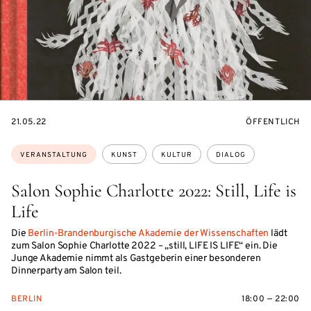
EVENTBEGINSON
VERANSTALTU
21.05.22
ÖFFENTLICH
Themen:
VERANSTALTUNG
KUNST
KULTUR
DIALOG
Salon Sophie Charlotte 2022: Still, Life is
Life
Die
Berlin-Brandenburgische Akademie der Wissenschaften
lädt
zum Salon Sophie Charlotte 2022 – „still, LIFE IS LIFE“ ein. Die
Junge Akademie nimmt als Gastgeberin einer besonderen
Dinnerparty am Salon teil.
BERLIN
18:00 — 22:00