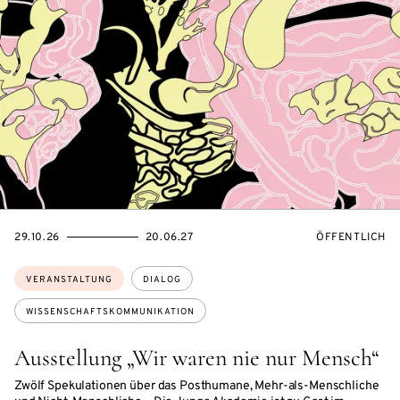
EVENTBEGINSON
EVENTENDSON
VERANSTALTU
29.10.26
20.06.27
ÖFFENTLICH
Themen:
VERANSTALTUNG
DIALOG
WISSENSCHAFTSKOMMUNIKATION
Ausstellung „Wir waren nie nur Mensch“
Zwölf Spekulationen über das Posthumane, Mehr-als-Menschliche