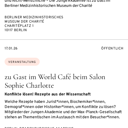
und Nicht-Menschliche – Die Junge Akademie ist zu Gast im
Berliner Medizinhistorischen Museum der Charité
BERLINER MEDIZINHISTORISCHES
MUSEUM DER CHARITÉ
CHARITÉPLATZ 1
10117 BERLIN
EVENTBEGINSON
VERANSTALTU
17.01.26
ÖFFENTLICH
Themen:
VERANSTALTUNG
zu Gast im World Café beim Salon
Sophie Charlotte
Konflikte lösen! Rezepte aus der Wissenschaft
Welche Rezepte haben Jurist*innen, Biochemiker*innen,
Demograf*innen oder Historiker*innen, um Konflikte zu lösen?
Mitglieder der Jungen Akademie und der Max-Planck-Gesellschaft
stehen an Thementischen im Austausch mit den Besucher*innen.