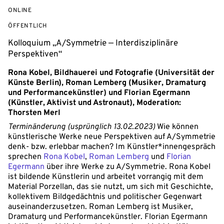
ONLINE
VERANSTALTUNGSZUGANG:
ÖFFENTLICH
Kolloquium „A/Symmetrie — Interdisziplinäre
Perspektiven“
Rona Kobel, Bildhauerei und Fotografie (Universität der
Künste Berlin), Roman Lemberg (Musiker, Dramaturg
und Performancekünstler) und Florian Egermann
(Künstler, Aktivist und Astronaut), Moderation:
Thorsten Merl
Terminänderung (usprünglich 13.02.2023)
Wie können
künstlerische Werke neue Perspektiven auf A/Symmetrie
denk- bzw. erlebbar machen? Im Künstler*innengespräch
sprechen
Rona Kobel
,
Roman Lemberg
und
Florian
Egermann
über ihre Werke zu A/Symmetrie. Rona Kobel
ist bildende Künstlerin und arbeitet vorrangig mit dem
Material Porzellan, das sie nutzt, um sich mit Geschichte,
kollektivem Bildgedächtnis und politischer Gegenwart
auseinanderzusetzen. Roman Lemberg ist Musiker,
Dramaturg und Performancekünstler. Florian Egermann