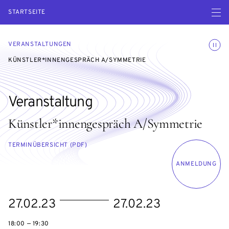
Menü ö
STARTSEITE
Animatio
VERANSTALTUNGEN
KÜNSTLER*INNENGESPRÄCH A/SYMMETRIE
Veranstaltung
Künstler*innengespräch A/Symmetrie
TERMINÜBERSICHT (PDF)
ANMELDUNG
eventBeginsOn
eventEndsOn
27.02.23
27.02.23
18:00 — 19:30