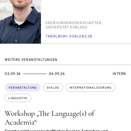
PERSON_RESEARCH_SUBJECT
ER­ZIE­HUNGS­WIS­SEN­SCHAF­TEN
INSTITUTION
UNI­VER­SI­TÄT KO­BLENZ
E-
TMERL@UNI-KO­BLENZ.DE
MAIL
WEITERE VERANSTALTUNGEN
EVENTBEGINSON
EVENTENDSON
VERANST
02.09.26
04.09.26
INTERN
Themen:
VERANSTALTUNG
DIALOG
INTERNATIONALISIERUNG
LINGUISTIK
Workshop „The Language(s) of
Academia“