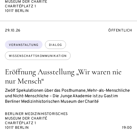
MUSEUM DER CHARITÉ
CHARITÉPLATZ 1
10117 BERLIN
EVENTBEGINSON
VERANSTALTU
29.10.26
ÖFFENTLICH
Themen:
VERANSTALTUNG
DIALOG
WISSENSCHAFTSKOMMUNIKATION
Eröffnung Ausstellung „Wir waren nie
nur Mensch“
Zwölf Spekulationen über das Posthumane, Mehr-als-Menschliche
und Nicht-Menschliche – Die Junge Akademie ist zu Gast im
Berliner Medizinhistorischen Museum der Charité
BERLINER MEDIZINHISTORISCHES
MUSEUM DER CHARITÉ
CHARITÉPLATZ 1
10117 BERLIN
19:00