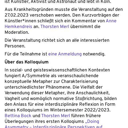
ist Künstler, Aktivist und Astronaut und lebt in Köln.
Aus Krankheitsgründen musste die Veranstaltung auf den
27.02.2023 verschoben werden. Den Kurzvorträgen der
Künstler*innen schließt sich ein Kommentar von
Anne
Hemkendreis
an.
Thorsten Merl
übernimmt die
Moderation.
Die Veranstaltung richtet sich an alle interessierten
Personen.
Für die Teilnahme ist
eine Anmeldung
notwendig.
Über das Kolloquium
In sozial- und geisteswissenschaftlichen Kontexten
fungiert A/Symmetrie als veranschaulichende
konzeptuelle Metapher zur Charakterisierung
unterschiedlichster Phänomene. Die Vielfalt der
Verwendung dieser Metapher, ihre Anschaulichkeit,
Vagheit und womöglich normative Stoßrichtung, bilden
den Anlass für eine interdisziplinäre Reflexion in Form
eines Kolloquiums im Wintersemester 2022/2023.
Bettina Bock
und
Thorsten Merl
führen frühere
Überlegungen ihres ersten Kolloqiums
„Doing
Asymmetry – Interdisziplinäre Perspektiven auf