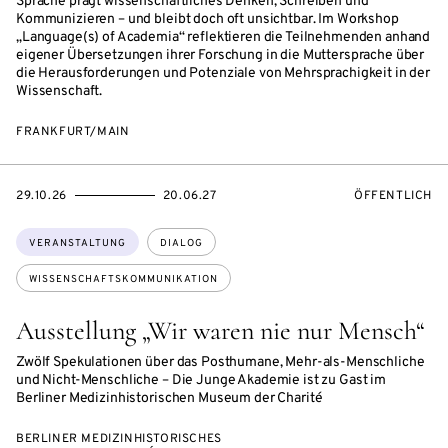
Sprache prägt wissenschaftliches Denken, Schreiben und
Kommunizieren – und bleibt doch oft unsichtbar. Im Workshop
„Language(s) of Academia“ reflektieren die Teilnehmenden anhand
eigener Übersetzungen ihrer Forschung in die Muttersprache über
die Herausforderungen und Potenziale von Mehrsprachigkeit in der
Wissenschaft.
FRANKFURT/MAIN
EVENTBEGINSON
EVENTENDSON
VERANSTALTU
29.10.26
20.06.27
ÖFFENTLICH
Themen:
VERANSTALTUNG
DIALOG
WISSENSCHAFTSKOMMUNIKATION
Ausstellung „Wir waren nie nur Mensch“
Zwölf Spekulationen über das Posthumane, Mehr-als-Menschliche
und Nicht-Menschliche – Die Junge Akademie ist zu Gast im
Berliner Medizinhistorischen Museum der Charité
BERLINER MEDIZINHISTORISCHES