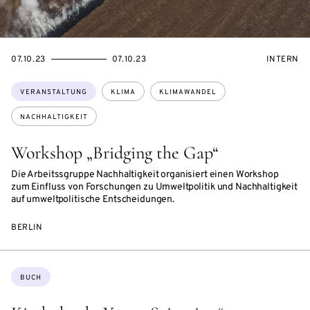
EVENTBEGINSON
EVENTENDSON
VERANST
07.10.23
07.10.23
INTERN
Themen:
VERANSTALTUNG
KLIMA
KLIMAWANDEL
NACHHALTIGKEIT
Workshop „Bridging the Gap“
Die Arbeitssgruppe Nachhaltigkeit organisiert einen Workshop
zum Einfluss von Forschungen zu Umweltpolitik und Nachhaltigkeit
auf umweltpolitische Entscheidungen.
BERLIN
Themen:
BUCH