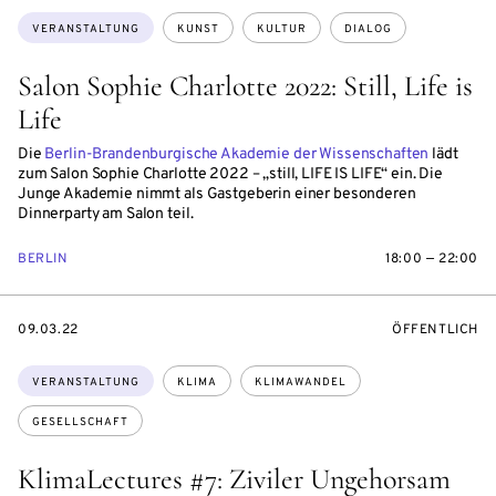
Themen:
VERANSTALTUNG
KUNST
KULTUR
DIALOG
Salon Sophie Charlotte 2022: Still, Life is
Life
Die
Berlin-Brandenburgische Akademie der Wissenschaften
lädt
zum Salon Sophie Charlotte 2022 – „still, LIFE IS LIFE“ ein. Die
Junge Akademie nimmt als Gastgeberin einer besonderen
Dinnerparty am Salon teil.
BERLIN
18:00 — 22:00
EVENTBEGINSON
VERANSTALTU
09.03.22
ÖFFENTLICH
Themen:
VERANSTALTUNG
KLIMA
KLIMAWANDEL
GESELLSCHAFT
KlimaLectures #7: Ziviler Ungehorsam