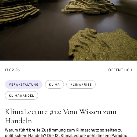
EVENTBEGINSON
VERANSTALTU
17.02.26
ÖFFENTLICH
Themen:
VERANSTALTUNG
KLIMA
KLIMAKRISE
KLIMAWANDEL
KlimaLecture #12: Vom Wissen zum
Handeln
Warum führt breite Zustimmung zum Klimaschutz so selten zu
politischem Handeln? Die 12. KlimaLecture geht diesem Paradox