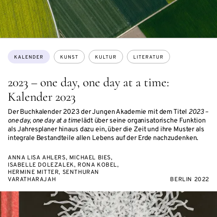
Themen:
KALENDER
KUNST
KULTUR
LITERATUR
2023 – one day, one day at a time:
Kalender 2023
Der Buchkalender 2023 der Jungen Akademie mit dem Titel
2023 –
one day, one day at a time
lädt über seine organisatorische Funktion
als Jahresplaner hinaus dazu ein, über die Zeit und ihre Muster als
integrale Bestandteile allen Lebens auf der Erde nachzudenken.
ANNA LISA AHLERS, MICHAEL BIES,
ISABELLE DOLEZALEK, RONA KOBEL,
HERMINE MITTER, SENTHURAN
VARATHARAJAH
BERLIN 2022