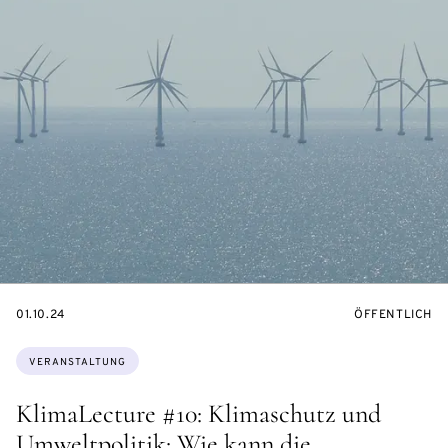
EVENTBEGINSON
VERANSTALTU
01.10.24
ÖFFENTLICH
Themen:
VERANSTALTUNG
KlimaLecture #10: Klimaschutz und
Umweltpolitik: Wie kann die