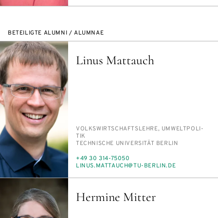
MAIL
BETEILIGTE ALUMNI / ALUMNAE
Linus Mattauch
PERSON_RESEARCH_SUBJECT
VOLKS­WIRT­SCHAFTS­LEH­RE, UM­WELT­PO­LI­
TIK
INSTITUTION
TECH­NI­SCHE UNI­VER­SI­TÄT BER­LIN
TELEFON
+49 30 314-75050
E-
LI­NUS.MATTAUCH@TU-BER­LIN.DE
MAIL
Hermine Mitter