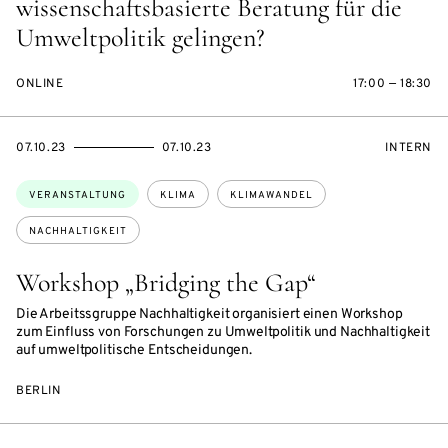
wissenschaftsbasierte Beratung für die
Umweltpolitik gelingen?
ONLINE
17:00 — 18:30
EVENTBEGINSON
EVENTENDSON
VERANST
07.10.23
07.10.23
INTERN
Themen:
VERANSTALTUNG
KLIMA
KLIMAWANDEL
NACHHALTIGKEIT
Workshop „Bridging the Gap“
Die Arbeitssgruppe Nachhaltigkeit organisiert einen Workshop
zum Einfluss von Forschungen zu Umweltpolitik und Nachhaltigkeit
auf umweltpolitische Entscheidungen.
BERLIN