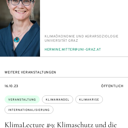
PERSON_RESEARCH_SUBJECT
KLI­MA­ÖKO­NO­MIE UND AGRAR­SO­ZIO­LO­GIE
INSTITUTION
UNI­VER­SI­TÄT GRAZ
E-
HER­MI­NE.MIT­TER@UNI-GRAZ.AT
MAIL
WEITERE VERANSTALTUNGEN
EVENTBEGINSON
VERANSTALTU
16.10.23
ÖFFENTLICH
Themen:
VERANSTALTUNG
KLIMAWANDEL
KLIMAKRISE
INTERNATIONALISIERUNG
KlimaLecture #9: Klimaschutz und die