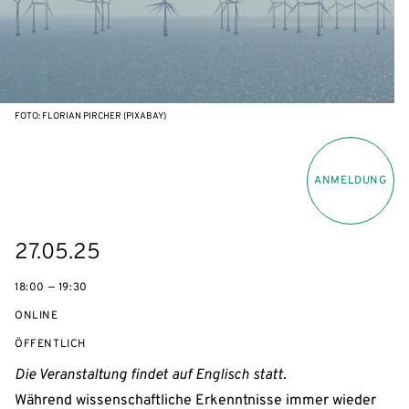
FOTO: FLORIAN PIRCHER (PIXABAY)
ANMELDUNG
eventBeginsOn
27.05.25
18:00 — 19:30
ONLINE
VERANSTALTUNGSZUGANG:
ÖFFENTLICH
Die Veranstaltung findet auf Englisch statt.
Während wissenschaftliche Erkenntnisse immer wieder