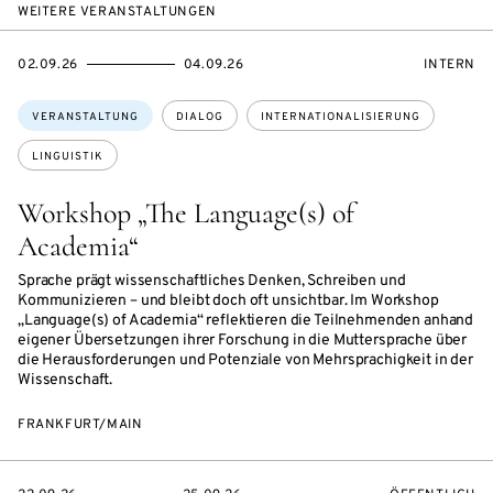
WEITERE VERANSTALTUNGEN
EVENTBEGINSON
EVENTENDSON
VERANST
02.09.26
04.09.26
INTERN
Themen:
VERANSTALTUNG
DIALOG
INTERNATIONALISIERUNG
LINGUISTIK
Workshop „The Language(s) of
Academia“
Sprache prägt wissenschaftliches Denken, Schreiben und
Kommunizieren – und bleibt doch oft unsichtbar. Im Workshop
„Language(s) of Academia“ reflektieren die Teilnehmenden anhand
eigener Übersetzungen ihrer Forschung in die Muttersprache über
die Herausforderungen und Potenziale von Mehrsprachigkeit in der
Wissenschaft.
FRANKFURT/MAIN