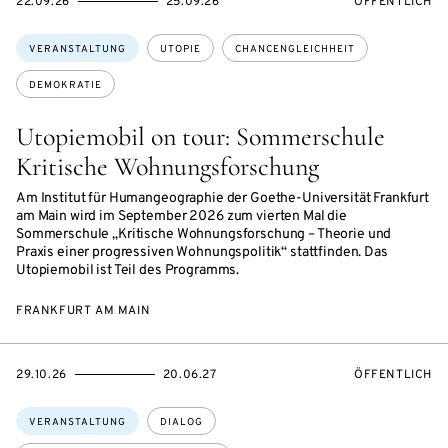
EVENTBEGINSON
EVENTENDSON
VERANSTALTU
22.09.26
25.09.26
ÖFFENTLICH
Themen:
VERANSTALTUNG
UTOPIE
CHANCENGLEICHHEIT
DEMOKRATIE
Utopiemobil on tour: Sommerschule
Kritische Wohnungsforschung
Am Institut für Humangeographie der Goethe-Universität Frankfurt
am Main wird im September 2026 zum vierten Mal die
Sommerschule „Kritische Wohnungsforschung – Theorie und
Praxis einer progressiven Wohnungspolitik“ stattfinden. Das
Utopiemobil ist Teil des Programms.
FRANKFURT AM MAIN
EVENTBEGINSON
EVENTENDSON
VERANSTALTU
29.10.26
20.06.27
ÖFFENTLICH
Themen:
VERANSTALTUNG
DIALOG