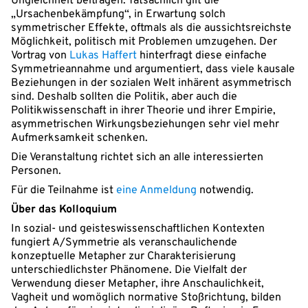
Ungleichheit beitragen. Tatsächlich gilt die
„Ursachenbekämpfung“, in Erwartung solch
symmetrischer Effekte, oftmals als die aussichtsreichste
Möglichkeit, politisch mit Problemen umzugehen. Der
Vortrag von
Lukas Haffert
hinterfragt diese einfache
Symmetrieannahme und argumentiert, dass viele kausale
Beziehungen in der sozialen Welt inhärent asymmetrisch
sind. Deshalb sollten die Politik, aber auch die
Politikwissenschaft in ihrer Theorie und ihrer Empirie,
asymmetrischen Wirkungsbeziehungen sehr viel mehr
Aufmerksamkeit schenken.
Die Veranstaltung richtet sich an alle interessierten
Personen.
Für die Teilnahme ist
eine Anmeldung
notwendig.
Über das Kolloquium
In sozial- und geisteswissenschaftlichen Kontexten
fungiert A/Symmetrie als veranschaulichende
konzeptuelle Metapher zur Charakterisierung
unterschiedlichster Phänomene. Die Vielfalt der
Verwendung dieser Metapher, ihre Anschaulichkeit,
Vagheit und womöglich normative Stoßrichtung, bilden