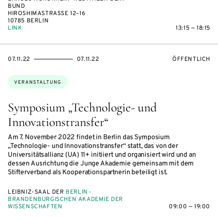
BUND
HIROSHIMASTRASSE 12–16
10785 BERLIN
LINK
13:15 — 18:15
EVENTBEGINSON
EVENTENDSON
VERANSTALTU
07.11.22
07.11.22
ÖFFENTLICH
Themen:
VERANSTALTUNG
Symposium „Technologie- und
Innovationstransfer“
Am 7. November 2022 findet in Berlin das Symposium
„Technologie- und Innovationstransfer“ statt, das von der
Universitätsallianz (UA) 11+ initiiert und organisiert wird und an
dessen Ausrichtung die Junge Akademie gemeinsam mit dem
Stifterverband als Kooperationspartnerin beteiligt ist.
LEIBNIZ-SAAL DER
BERLIN-
BRANDENBURGISCHEN AKADEMIE DER
WISSENSCHAFTEN
09:00 — 19:00