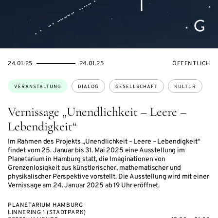
EVENTBEGINSON
EVENTENDSON
VERANSTALTU
24.01.25
24.01.25
ÖFFENTLICH
Themen:
VERANSTALTUNG
DIALOG
GESELLSCHAFT
KULTUR
Vernissage „Unendlichkeit – Leere –
Lebendigkeit“
Im Rahmen des Projekts „Unendlichkeit – Leere – Lebendigkeit“
findet vom 25. Januar bis 31. Mai 2025 eine Ausstellung im
Planetarium in Hamburg statt, die Imaginationen von
Grenzenlosigkeit aus künstlerischer, mathematischer und
physikalischer Perspektive vorstellt. Die Ausstellung wird mit einer
Vernissage am 24. Januar 2025 ab 19 Uhr eröffnet.
PLANETARIUM HAMBURG
LINNERING 1 (STADTPARK)