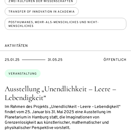
ZWEI KULTUREN DER WISSENSCHAFTEN
TRANSFER OF INNOVATION IN ACADEMIA
POSTHUMANES, MEHR-ALS-MENSCHLICHES UND NICHT-
MENSCHLICHES
AKTIVITÄTEN
EVENTBEGINSON
EVENTENDSON
VERANSTALTU
25.01.25
31.05.25
ÖFFENTLICH
Themen:
VERANSTALTUNG
Ausstellung „Unendlichkeit – Leere –
Lebendigkeit“
Im Rahmen des Projekts „Unendlichkeit – Leere – Lebendigkeit“
findet vom 25. Januar bis 31. Mai 2025 eine Ausstellung im
Planetarium in Hamburg statt, die Imaginationen von
Grenzenlosigkeit aus künstlerischer, mathematischer und
physikalischer Perspektive vorstellt.