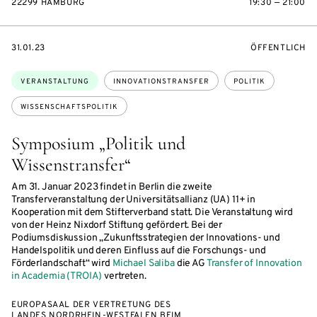
22299 HAMBURG
19:30 — 21:00
EVENTBEGINSON
VERANSTALTU
31.01.23
ÖFFENTLICH
Themen:
VERANSTALTUNG
INNOVATIONSTRANSFER
POLITIK
WISSENSCHAFTSPOLITIK
Symposium „Politik und
Wissenstransfer“
Am 31. Januar 2023 findet in Berlin die zweite
Transferveranstaltung der Universitätsallianz (UA) 11+ in
Kooperation mit dem Stifterverband statt. Die Veranstaltung wird
von der Heinz Nixdorf Stiftung gefördert. Bei der
Podiumsdiskussion „Zukunftsstrategien der Innovations- und
Handelspolitik und deren Einfluss auf die Forschungs- und
Förderlandschaft“ wird
Michael Saliba
die AG
Transfer of Innovation
in Academia (TROIA)
vertreten.
EUROPASAAL DER VERTRETUNG DES
LANDES NORDRHEIN-WESTFALEN BEIM