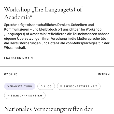
Workshop „The Language(s) of
Academia“
Sprache prägt wissenschaftliches Denken, Schreiben und
Kommunizieren – und bleibt doch oft unsichtbar. Im Workshop
„Language(s) of Academia“ reflektieren die Teilnehmenden anhand
eigener Übersetzungen ihrer Forschung in die Muttersprache über
die Herausforderungen und Potenziale von Mehrsprachigkeit in der
Wissenschaft.
FRANKFURT/MAIN
EVENTBEGINSON
VERANST
07.09.26
INTERN
Themen:
VERANSTALTUNG
DIALOG
WISSENSCHAFTSFREIHEIT
WISSENSCHAFTSSYSTEM
Nationales Vernetzungstreffen der