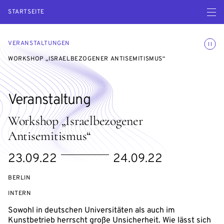
Menü ö
STARTSEITE
Animatio
VERANSTALTUNGEN
WORKSHOP „ISRAELBEZOGENER ANTISEMITISMUS“
Veranstaltung
Workshop „Israelbezogener
Antisemitismus“
eventBeginsOn
eventEndsOn
23.09.22
24.09.22
BERLIN
VERANSTALTUNGSZUGANG:
INTERN
Sowohl in deutschen Universitäten als auch im
Kunstbetrieb herrscht große Unsicherheit. Wie lässt sich