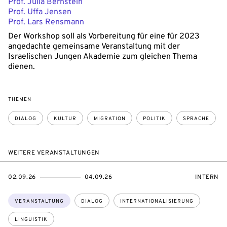
Prof. Julia Bernstein
Prof. Uffa Jensen
Prof. Lars Rensmann
Der Workshop soll als Vorbereitung für eine für 2023
angedachte gemeinsame Veranstaltung mit der
Israelischen Jungen Akademie zum gleichen Thema
dienen.
THEMEN
DIALOG
KULTUR
MIGRATION
POLITIK
SPRACHE
WEITERE VERANSTALTUNGEN
EVENTBEGINSON
EVENTENDSON
VERANST
02.09.26
04.09.26
INTERN
Themen:
VERANSTALTUNG
DIALOG
INTERNATIONALISIERUNG
LINGUISTIK