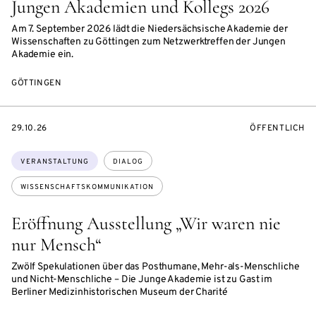
Jungen Akademien und Kollegs 2026
Am 7. September 2026 lädt die Niedersächsische Akademie der
Wissenschaften zu Göttingen zum Netzwerktreffen der Jungen
Akademie ein.
GÖTTINGEN
EVENTBEGINSON
VERANSTALTU
29.10.26
ÖFFENTLICH
Themen:
VERANSTALTUNG
DIALOG
WISSENSCHAFTSKOMMUNIKATION
Eröffnung Ausstellung „Wir waren nie
nur Mensch“
Zwölf Spekulationen über das Posthumane, Mehr-als-Menschliche
und Nicht-Menschliche – Die Junge Akademie ist zu Gast im
Berliner Medizinhistorischen Museum der Charité