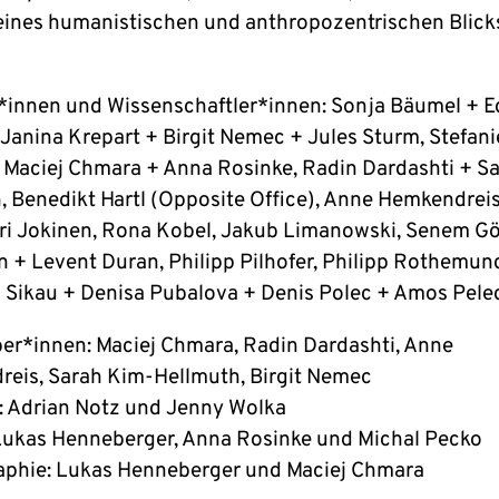
 eines humanistischen und anthropozentrischen Blick
*innen und Wissenschaftler*innen: Sonja Bäumel + E
 Janina Krepart + Birgit Nemec + Jules Sturm, Stefani
 Maciej Chmara + Anna Rosinke, Radin Dardashti + S
, Benedikt Hartl (Opposite Office), Anne Hemkendrei
i Jokinen, Rona Kobel, Jakub Limanowski, Senem G
n + Levent Duran, Philipp Pilhofer, Philipp Rothemun
 Sikau + Denisa Pubalova + Denis Polec + Amos Pele
er*innen: Maciej Chmara, Radin Dardashti, Anne
eis, Sarah Kim-Hellmuth, Birgit Nemec
: Adrian Notz und Jenny Wolka
Lukas Henneberger, Anna Rosinke und Michal Pecko
phie: Lukas Henneberger und Maciej Chmara