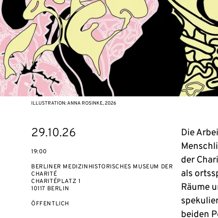
ILLUSTRATION: ANNA ROSINKE, 2026
eventBeginsOn
29.10.26
Die Arbe
Menschli
19:00
der Char
BERLINER MEDIZINHISTORISCHES MUSEUM DER
als orts
CHARITÉ
CHARITÉPLATZ 1
Räume un
10117 BERLIN
spekulie
VERANSTALTUNGSZUGANG:
ÖFFENTLICH
beiden P