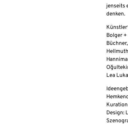
jenseits
denken.
Künstler
Bolger +
Büchner,
Hellmuth
Hannimar
Oğulteki
Lea Luka
Ideengeb
Hemkendr
Kuration
Design: 
Szenogra