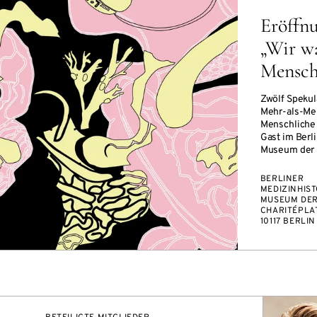
Eröffn
„Wir w
Mensch
Zwölf Spekul
Mehr-als-Men
Menschliche 
Gast im Berl
Museum der 
BERLINER
MEDIZINHIS
MUSEUM DER
CHARITÉPLAT
10117 BERLIN