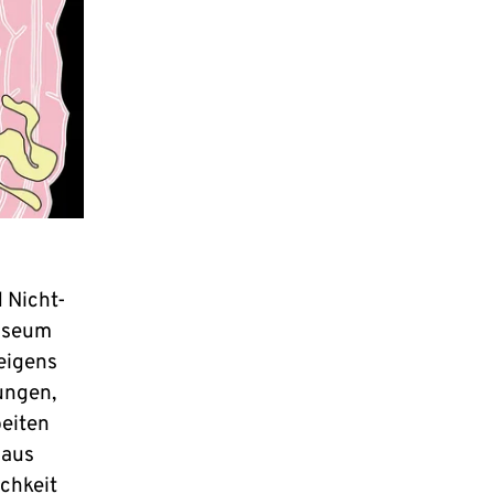
 Nicht-
Museum
 eigens
ungen,
eiten
 aus
ichkeit