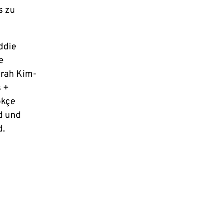
s zu
ddie
e
arah Kim-
s +
ökçe
d und
d.