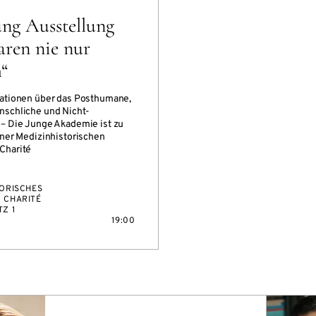
ung Ausstellung
aren nie nur
“
ationen über das Posthumane,
schliche und Nicht-
– Die Junge Akademie ist zu
iner Medizinhistorischen
Charité
TORISCHES
 CHARITÉ
Z 1
19:00