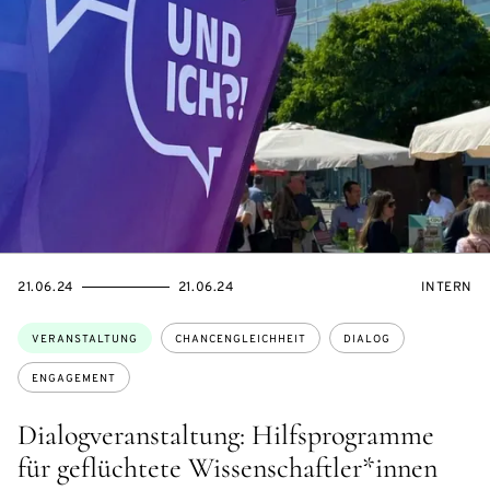
EVENTBEGINSON
EVENTENDSON
VERANST
21.06.24
21.06.24
INTERN
Themen:
VERANSTALTUNG
CHANCENGLEICHHEIT
DIALOG
ENGAGEMENT
Dialogveranstaltung: Hilfsprogramme
für geflüchtete Wissenschaftler*innen