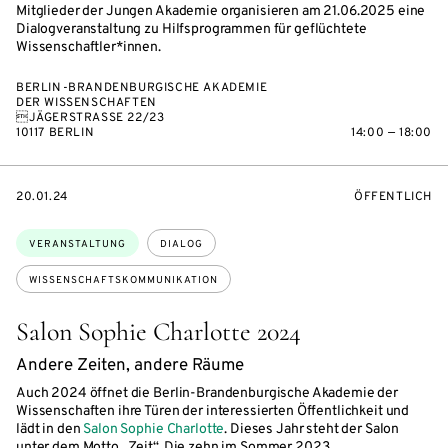
Mitglieder der Jungen Akademie organisieren am 21.06.2025 eine
Dialogveranstaltung zu Hilfsprogrammen für geflüchtete
Wissenschaftler*innen.
BERLIN-BRANDENBURGISCHE AKADEMIE
DER WISSENSCHAFTEN
JÄGERSTRASSE 22/23
10117 BERLIN
14:00 — 18:00
EVENTBEGINSON
VERANSTALTU
20.01.24
ÖFFENTLICH
Themen:
VERANSTALTUNG
DIALOG
WISSENSCHAFTSKOMMUNIKATION
Salon Sophie Charlotte 2024
Andere Zeiten, andere Räume
Auch 2024 öffnet die Berlin-Brandenburgische Akademie der
Wissenschaften ihre Türen der interessierten Öffentlichkeit und
lädt in den
Salon Sophie Charlotte
. Dieses Jahr steht der Salon
unter dem Motto „Zeit“. Die zehn im Sommer 2023