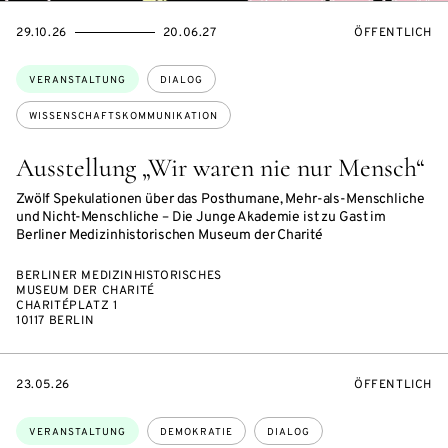
EVENTBEGINSON
EVENTENDSON
VERANSTALTU
29.10.26
20.06.27
ÖFFENTLICH
Themen:
VERANSTALTUNG
DIALOG
WISSENSCHAFTSKOMMUNIKATION
Ausstellung „Wir waren nie nur Mensch“
Zwölf Spekulationen über das Posthumane, Mehr-als-Menschliche
und Nicht-Menschliche – Die Junge Akademie ist zu Gast im
Berliner Medizinhistorischen Museum der Charité
BERLINER MEDIZINHISTORISCHES
MUSEUM DER CHARITÉ
CHARITÉPLATZ 1
10117 BERLIN
EVENTBEGINSON
VERANSTALTU
23.05.26
ÖFFENTLICH
Themen:
VERANSTALTUNG
DEMOKRATIE
DIALOG