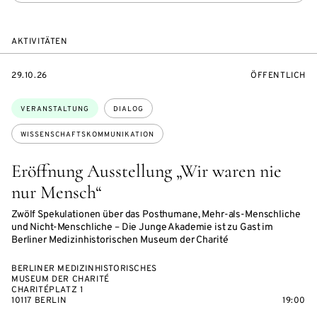
AKTIVITÄTEN
EVENTBEGINSON
VERANSTALTU
29.10.26
ÖFFENTLICH
Themen:
VERANSTALTUNG
DIALOG
WISSENSCHAFTSKOMMUNIKATION
Eröffnung Ausstellung „Wir waren nie
nur Mensch“
Zwölf Spekulationen über das Posthumane, Mehr-als-Menschliche
und Nicht-Menschliche – Die Junge Akademie ist zu Gast im
Berliner Medizinhistorischen Museum der Charité
BERLINER MEDIZINHISTORISCHES
MUSEUM DER CHARITÉ
CHARITÉPLATZ 1
10117 BERLIN
19:00