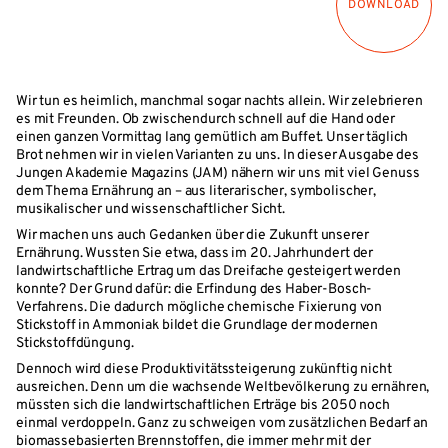
DOWNLOAD
Wir tun es heimlich, manchmal sogar nachts allein. Wir zelebrieren
es mit Freunden. Ob zwischendurch schnell auf die Hand oder
einen ganzen Vormittag lang gemütlich am Buffet. Unser täglich
Brot nehmen wir in vielen Varianten zu uns. In dieser Ausgabe des
Jungen Akademie Magazins (JAM) nähern wir uns mit viel Genuss
dem Thema Ernährung an – aus literarischer, symbolischer,
musikalischer und wissenschaftlicher Sicht.
Wir machen uns auch Gedanken über die Zukunft unserer
Ernährung. Wussten Sie etwa, dass im 20. Jahrhundert der
landwirtschaftliche Ertrag um das Dreifache gesteigert werden
konnte? Der Grund dafür: die Erfindung des Haber-Bosch-
Verfahrens. Die dadurch mögliche chemische Fixierung von
Stickstoff in Ammoniak bildet die Grundlage der modernen
Stickstoffdüngung.
Dennoch wird diese Produktivitätssteigerung zukünftig nicht
ausreichen. Denn um die wachsende Weltbevölkerung zu ernähren,
müssten sich die landwirtschaftlichen Erträge bis 2050 noch
einmal verdoppeln. Ganz zu schweigen vom zusätzlichen Bedarf an
biomassebasierten Brennstoffen, die immer mehr mit der