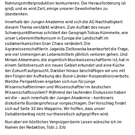
Nahrungsmittelproduktion konkurrieren. Die Herausforderung ist
groß, und es wird Zeit, einige unserer Gewohnheiten zu
überdenken.
Innerhalb der Jungen Akademie wird sich die AG Nachhaltigkeit
diesem Thema verstärkt widmen. Zum Auftakt des neuen
Schwerpunktthemas schildert der Geograph Tobias Kümmerle, wie
unser Lebensmittelkonsum in Europa die Landschaft im
südamerikanischen Gran Chaco verändert. Die
Agrarwissenschaftlerin Jagwida Ziolkowska beantwortet die Frage,
wie viel Unmengen an Lebensmitteln jährlich verloren gehen. Und
Miriam Akkermann, die eigentlich Musikwissenschaftlerin ist, hat in
einem Selbstversuch ein neues Gebiet erkundet und eine Küche
der Zukunft aufgesucht. Darüber hinaus beschäftigen wir uns mit
den Folgen der Aufhebung des Bund-Länder-Kooperationsverbots:
Welche Perspektiven ergeben sich nun für junge
Wissenschaftlerinnen und Wissenschaftler im deutschen
Wissenschaftssystem? Während der laufenden Diskussion haben
wir die – auch innerhalb der Jungen Akademie – kontrovers
diskutierte Bundesprofessur vorgeschlagen. Der Vorschlag findet
sich auf Seite 32 des Magazins. Wir hoffen, dass unser
Debattenbeitrag nicht nur theoretisch aufgegriffen wird.
Nun aber ein köstliches Vergnügen beim Lesen wünsche ich im
Namen der Redaktion, Tobi J. Erb