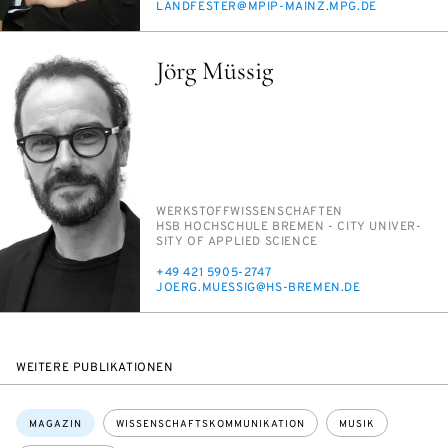
E-
LAND­FES­TER@MPIP-MAINZ.MPG.DE
MAIL
Jörg Müssig
PERSON_RESEARCH_SUBJECT
WERK­STOFF­WIS­SEN­SCHAF­TEN
INSTITUTION
HSB HOCH­SCHU­LE BRE­MEN - CI­TY UNI­VER­
SI­TY OF AP­P­LIED SCI­ENCE
TELEFON
+49 421 5905-2747
E-
JO­ERG.MU­ES­SIG@HS-BRE­MEN.DE
MAIL
WEITERE PUBLIKATIONEN
Themen:
MAGAZIN
WISSENSCHAFTSKOMMUNIKATION
MUSIK