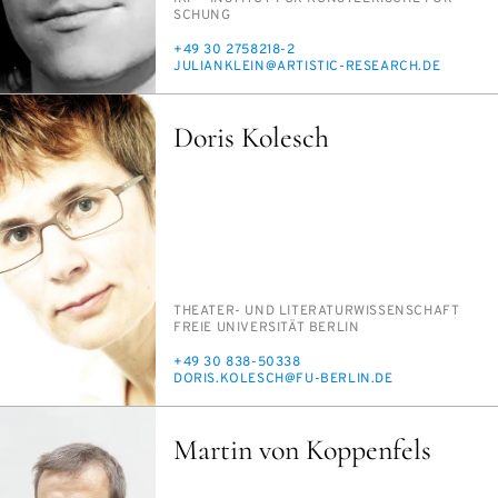
SCHUNG
TELEFON
+49 30 2758218-2
E-
JU­LI­AN­KLEIN@AR­TIS­TIC-RE­SE­ARCH.DE
MAIL
Doris Kolesch
PERSON_RESEARCH_SUBJECT
THEA­TER- UND LI­TE­RA­TUR­WIS­SEN­SCHAFT
INSTITUTION
FREIE UNI­VER­SI­TÄT BER­LIN
TELEFON
+49 30 838-50338
E-
DO­RIS.KO­LESCH@FU-BER­LIN.DE
MAIL
Martin von Koppenfels