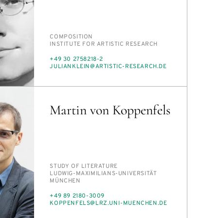
PERSON_RESEARCH_SUBJECT
COM­PO­SI­TION
INSTITUTION
IN­STI­TUTE FOR ARTIS­TIC RE­SEARCH
PHONE
+49 30 2758218-2
E-
JU­LIAN­KLEIN@ARTIS­TIC-RE­SEARCH.DE
MAIL
Martin von Koppenfels
PERSON_RESEARCH_SUBJECT
STUDY OF LIT­ER­A­TURE
INSTITUTION
LUD­WIG-MAX­I­M­IL­IANS-UNI­VER­SITÄT
MÜNCHEN
PHONE
+49 89 2180-3009
E-
KOP­PEN­FELS@LRZ.UNI-MUENCHEN.DE
MAIL