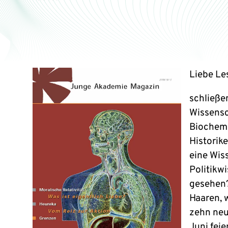
Liebe Le
schließe
Wissensc
Biochemi
Historike
eine Wis
Politikw
gesehen?
Haaren, w
zehn neu
Juni fei