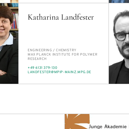
Katharina Landfester
PERSON_RESEARCH_SUBJECT
EN­GI­NEER­ING /​ CHEM­ISTRY
INSTITUTION
MAX PLANCK IN­STI­TUTE FOR POLY­MER
RE­SEARCH
PHONE
+49 6131 379-130
E-
LAND­FESTER@MPIP-MAINZ.MPG.DE
MAIL