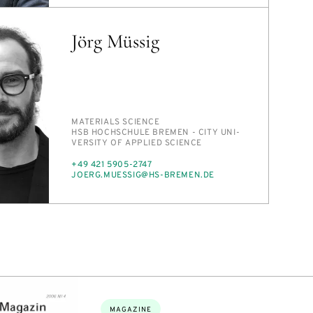
Jörg Müssig
PERSON_RESEARCH_SUBJECT
MA­TE­RI­ALS SCI­ENCE
INSTITUTION
HSB HOCHSCHULE BRE­MEN - CITY UNI­
VER­SI­TY OF AP­PLIED SCI­ENCE
PHONE
+49 421 5905-2747
E-
JO­ERG.MUES­SIG@HS-BRE­MEN.DE
MAIL
Topics:
MAGAZINE