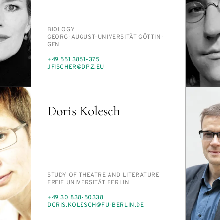
PERSON_RESEARCH_SUBJECT
BI­OL­O­GY
INSTITUTION
GEORG-AU­GUST-UNI­VER­SITÄT GÖT­TIN­
GEN
PHONE
+49 551 3851-375
E-
JFIS­CH­ER@DPZ.EU
MAIL
Doris Kolesch
PERSON_RESEARCH_SUBJECT
STUDY OF THE­ATRE AND LIT­ER­A­TURE
INSTITUTION
FREIE UNI­VER­SITÄT BERLIN
PHONE
+49 30 838-50338
E-
DORIS.KO­LESCH@FU-BERLIN.DE
MAIL