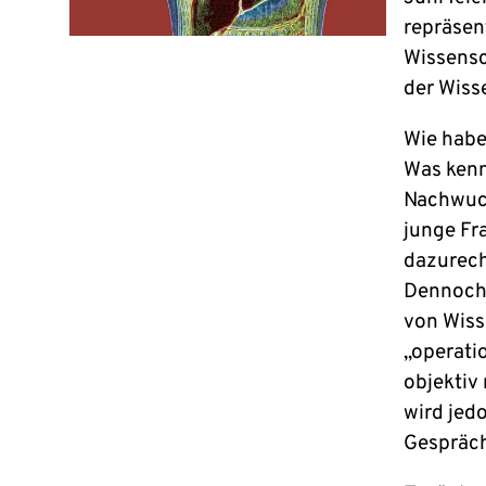
repräsen
Wissensch
der Wisse
Wie habe
Was kenn
Nachwuch
junge Fr
dazurech
Dennoch 
von Wiss
„operatio
objektiv
wird jed
Gespräch