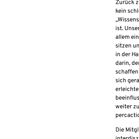
Zurück z
kein sch
„Wissensc
ist. Unse
allem ein
sitzen u
in der H
darin, d
schaffen
sich ger
erleichte
beeinflu
weiter z
percactio
Die Mitg
interdisz