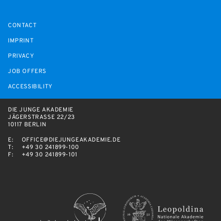
CONTACT
IMPRINT
PRIVACY
JOB OFFERS
ACCESSIBILITY
DIE JUNGE AKADEMIE
JÄGERSTRASSE 22/23
10117 BERLIN
E:
OFFICE@DIEJUNGEAKADEMIE.DE
T:
+49 30 241899-100
F:
+49 30 241899-101