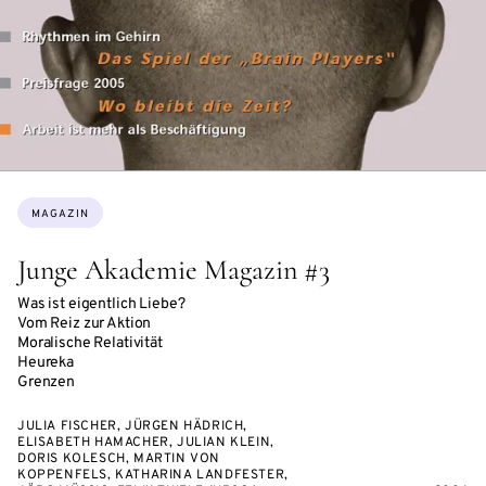
Themen:
MAGAZIN
Junge Akademie Magazin #3
Was ist eigentlich Liebe?
Vom Reiz zur Aktion
Moralische Relativität
Heureka
Grenzen
JULIA FISCHER, JÜRGEN HÄDRICH,
ELISABETH HAMACHER, JULIAN KLEIN,
DORIS KOLESCH, MARTIN VON
KOPPENFELS, KATHARINA LANDFESTER,