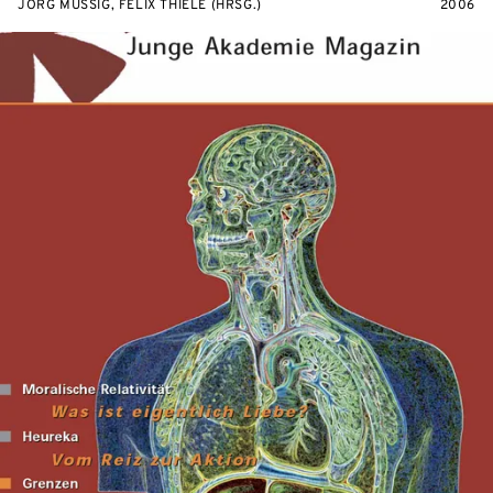
JÖRG MÜSSIG, FELIX THIELE (HRSG.)
2006