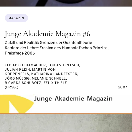
Themen:
MAGAZIN
Junge Akademie Magazin #6
Zufall und Realität: Grenzen der Quantentheorie
Karriere der Lehre: Erosion des Humboldt'schen Prinzips,
Preisfrage 2006
ELISABETH HAMACHER, TOBIAS JENTSCH,
JULIAN KLEIN, MARTIN VON
KOPPENFELS, KATHARINA LANDFESTER,
JÖRG MÜSSIG, MELANIE SCHNELL,
RICARDA SCHUBOTZ, FELIX THIELE
(HRSG.)
2007