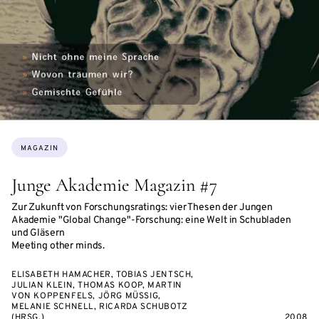
Themen:
MAGAZIN
Junge Akademie Magazin #7
Zur Zukunft von Forschungsratings: vier Thesen der Jungen
Akademie "Global Change"-Forschung: eine Welt in Schubladen
und Gläsern
Meeting other minds.
ELISABETH HAMACHER, TOBIAS JENTSCH,
JULIAN KLEIN, THOMAS KOOP, MARTIN
VON KOPPENFELS, JÖRG MÜSSIG,
MELANIE SCHNELL, RICARDA SCHUBOTZ
(HRSG.)
2008