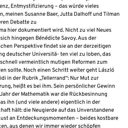
enz, Entmystifizierung – das würde vieles
n, meinen Susanne Baer, Jutta Dalhoff und Tilman
eren Debatte zu
a hier dokumentiert wird. Nicht zu viel Neues
sich hingegen Bénédicte Savoy. Aus der
schen Perspektive findet sie an der derzeitigen
g deutscher Universitä- ten viel zu loben, das
rschnell vermeintlich mutigen Reformen zum
len sollte. Noch einen Schritt weiter geht László
di in der Rubrik „Tellerrand“: Nur Mut zur
rung, heißt es bei ihm. Sein persönlicher Gewinn
Jahr der Mathematik war die Rückbesinnung
as ihn (und viele andere) eigentlich in der
haft hält: die Neugierde auf das Unverstandene
Lust an Entdeckungsmomenten – beides kostbare
en, aus denen wir immer wieder schöpfen