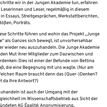
chritte wir in der Jungen Akademie tun, erfahren
be Leserinnen und Leser, regelmäßig in diesem
 in Essays, Streitgesprächen, Werkstattberichten,
ößen, Porträts.
ese Schritte führen und wohin das Projekt „Junge
“ als Ganzes sich bewegt, ist unvorhersehbar
r wieder neu auszuhandeln. Die Junge Akademie
f den Mut ihrer Mitglieder zum Dazwischen und
denken: Dies ist einer der Befunde von Bettina
raß, die eine Begegnung mit uns wagte. (Nur am
elchen Raum braucht denn das (Quer-)Denken?
et da Ihre Antwort?)
uhandeln ist auch der Umgang mit der
leichheit im Wissenschaftsbetrieb aus Sicht der
ündeten AG Égalité: Anonymisierung,