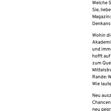
Welche S
Sie, lie
Magazin:
Denkanst
Wohin di
Akademie
und imme
hofft au
zum Quer
Mittelst
Rande: W
Wie laut
Neu ausz
Chanceng
neu gegr