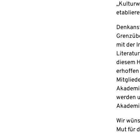
„Kulturw
etablier
Denkanst
Grenzübe
mit der 
Literatu
diesem H
erhoffen
Mitglied
Akademie
werden u
Akademie
Wir wüns
Mut für 