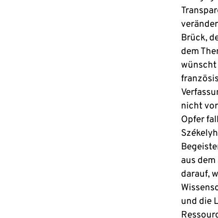
Transpar
veränder
Brück, d
dem Them
wünscht 
französi
Verfassun
nicht vo
Opfer fal
Székelyhi
Begeiste
aus dem 
darauf, w
Wissensc
und die 
Ressourc