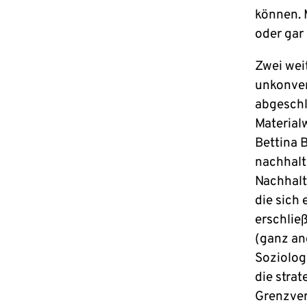
können. 
oder gar
Zwei wei
unkonven
abgeschl
Material
Bettina 
nachhalt
Nachhalti
die sich 
erschließ
(ganz an
Soziolog
die stra
Grenzver