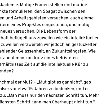
kademie. Mutige Fragen stellen und mutige
kte formulieren; den Spagat zwischen den
nen und Arbeitsgebieten versuchen; auch einmal
itern eines Projektes eingestehen, und mutig
 neues versuchen. Die Lebensform der
aft beflügelt uns zuweilen wie ein intellektueller
; zuweilen verzweifeln wir jedoch an gestückelter
 fehlender Gelassenheit, an Zukunftsängsten. Wie
braucht man, um trotz eines befristeten
rhältnisses Zeit auf die intellektuelle Kür zu
enden?
nchmal der Mut? – „Mut gibt es gar nicht“, gab
alser vor etwa 15 Jahren zu bedenken, und er
nzu: „Man muss nur den nächsten Schritt tun. Mehr
nächsten Schritt kann man überhaupt nicht tun.“