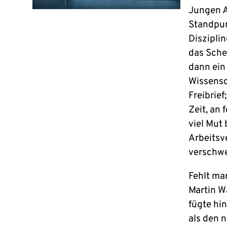
Jungen A
Standpun
Diszipli
das Sche
dann ein
Wissensch
Freibrief
Zeit, an
viel Mut 
Arbeitsve
verschw
Fehlt ma
Martin W
fügte hi
als den 