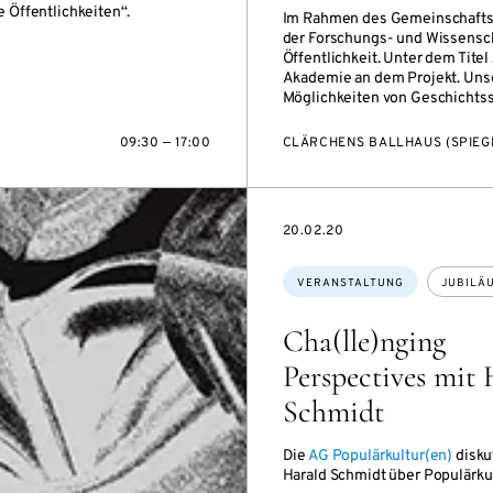
 Öffentlichkeiten“.
Im Rahmen des Gemeinschaftspr
der Forschungs- und Wissenscha
Öffentlichkeit. Unter dem Titel
Akademie an dem Projekt. Unse
Möglichkeiten von Geschichtss
09:30 — 17:00
CLÄRCHENS BALLHAUS (SPIEGE
EVENTBEGINSON
20.02.20
Themen:
VERANSTALTUNG
JUBILÄ
Cha(lle)nging
Perspectives mit 
Schmidt
Die
AG Populärkultur(en)
diskut
Harald Schmidt über Populärkul