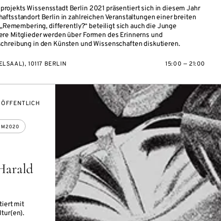
ojekts Wissensstadt Berlin 2021 präsentiert sich in diesem Jahr
ftsstandort Berlin in zahlreichen Veranstaltungen einer breiten
 „Remembering, differently?“ beteiligt sich auch die Junge
re Mitglieder werden über Formen des Erinnerns und
chreibung in den Künsten und Wissenschaften diskutieren.
LSAAL), 10117 BERLIN
15:00 — 21:00
VERANSTALTUNGSZUGANG:
ÖFFENTLICH
UM2020
Harald
iert mit
tur(en).