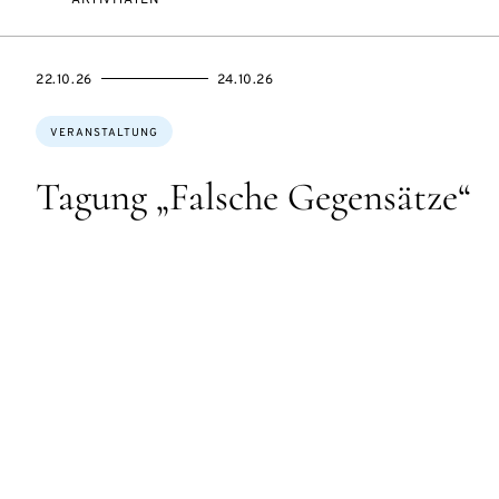
EVENTBEGINSON
EVENTENDSON
22.10.26
24.10.26
Themen:
VERANSTALTUNG
Tagung „Falsche Gegensätze“