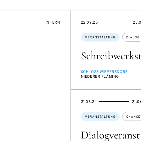
VERANSTALTUNGSZUGANG:
EVENTBEGINSON
EVENTENDSON
INTERN
22.09.25
28.
Themen:
VERANSTALTUNG
DIALOG
Schreibwerkst
SCHLOSS WIEPERSDORF
NIEDERER FLÄMING
EVENTBEGINSON
EVENTENDSON
21.06.24
21.0
Themen:
VERANSTALTUNG
CHANCE
Dialogveranst