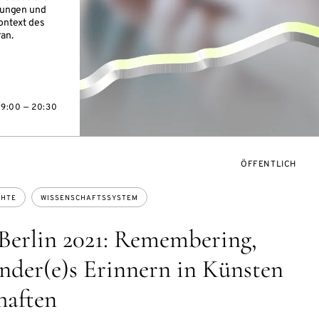
ungen und
Kontext des
ran.
19:00 — 20:30
VERANSTALTUNG
ÖFFENTLICH
CHTE
WISSENSCHAFTSSYSTEM
Berlin 2021: Remembering,
Ander(e)s Erinnern in Künsten
haften