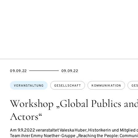
EVENTBEGINSON
EVENTENDSON
09.09.22
09.09.22
Themen:
VERANSTALTUNG
GESELLSCHAFT
KOMMUNIKATION
GES
Workshop „Global Publics and
Actors“
Am 9.9.2022 veranstaltet Valeska Huber, Historikerin und Mitglie
Team ihrer Emmy Noether-Gruppe „Reaching the People: Communica