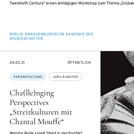
Twentieth Century“ einen eintägigen Workshop zum Thema „Globale
BERLIN-BRANDENBURGISCHE AKADEMIE DER
WISSENSCHAFTEN
EVENTBEGINSON
VERANSTALTUNGSZUGANG:
24.03.21
ÖFFENTLICH
Themen:
VERANSTALTUNG
JUBILÄUM2020
Cha(lle)nging
Perspectives
„Streitkulturen mit
Chantal Mouffe“
Welche Rolle spielt Streit in der Politik?