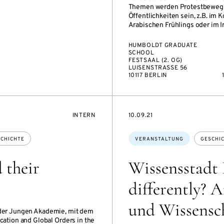
Themen werden Protestbeweg
Öffentlichkeiten sein, z.B. im 
Arabischen Frühlings oder im I
HUMBOLDT GRADUATE
SCHOOL
FESTSAAL (2. OG)
LUISENSTRASSE 56
10117 BERLIN
VERANSTALTUNGSZUGANG:
EVENTBEGINSON
INTERN
10.09.21
Themen:
CHICHTE
VERANSTALTUNG
GESCHI
 their
Wissensstadt 
differently? 
und Wissensc
d der Jungen Akademie, mit dem
tion and Global Orders in the