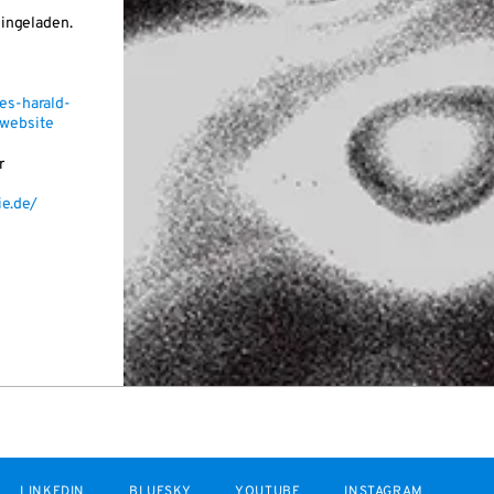
eingeladen.
ves-harald-
Awebsite
r
e.de/
LINKEDIN
BLUESKY
YOUTUBE
INSTAGRAM