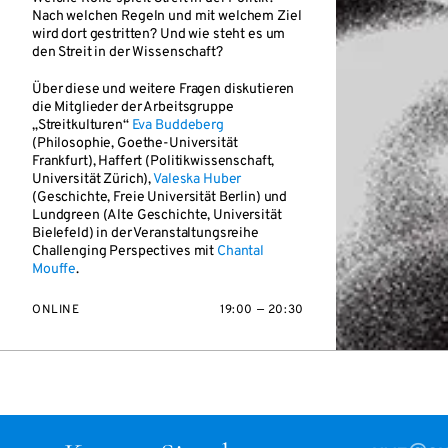
Nach welchen Regeln und mit welchem Ziel
wird dort gestritten? Und wie steht es um
den Streit in der Wissenschaft?
Über diese und weitere Fragen diskutieren
die Mitglieder der Arbeitsgruppe
„Streitkulturen“
Eva Buddeberg
(Philosophie, Goethe-Universität
Frankfurt),
Haffert (Politikwissenschaft,
Universität Zürich),
Valeska Huber
(Geschichte, Freie Universität Berlin) und
Lundgreen (Alte Geschichte, Universität
Bielefeld) in der Veranstaltungsreihe
Challenging Perspectives mit
Chantal
Mouffe
.
ONLINE
19:00 — 20:30