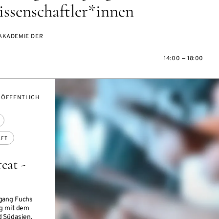
issenschaftler*innen
AKADEMIE DER
14:00 — 18:00
VERANSTALTUNGSZUGANG:
ÖFFENTLICH
AFT
eat -
gang Fuchs
ng mit dem
d Südasien.