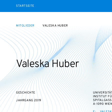
STARTSEITE
MITGLIEDER
VALESKA HUBER
Valeska Huber
GESCHICHTE
UNIVERSITÄ
INSTITUT F
SPITALGASS
JAHRGANG
2019
A-1090 WIE
E:
VALESK