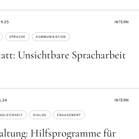
VERANSTAL
09.25
INTERN
SPRACHE
KOMMUNIKATION
att: Unsichtbare Spracharbeit
VERANSTAL
6.24
INTERN
NGLEICHHEIT
DIALOG
ENGAGEMENT
altung: Hilfsprogramme für