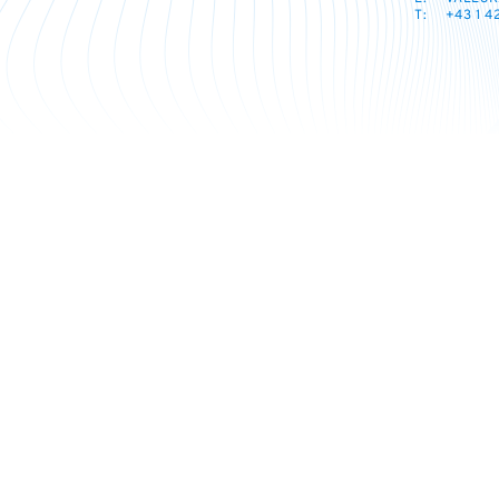
T:
+43 1 4