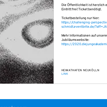
Die Öffentlichkeit ist herzlich 
Eintritt frei! Ticket benötigt.
Ticketbestellung nur hier:
https://challenging-perspecti
schmidt.eventbrite.de/?aff=J
Mehr Informationen auf unsere
Jubiläumswebsite:
https://2020.diejungeakademi
HEIMATHAFEN NEUKÖLLN
LINK