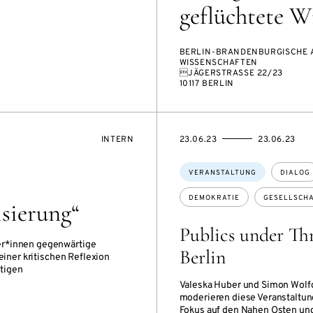
geflüchtete W
BERLIN-BRANDENBURGISCHE 
WISSENSCHAFTEN
JÄGERSTRASSE 22/23
10117 BERLIN
VERANSTALTUNGSZUGANG:
EVENTBEGINSON
EVENTENDSON
INTERN
23.06.23
23.06.23
Themen:
VERANSTALTUNG
DIALOG
DEMOKRATIE
GESELLSCH
isierung“
Publics under Thr
er*innen gegenwärtige
Berlin
einer kritischen Reflexion
tigen
Valeska Huber und Simon Wolf
moderieren diese Veranstaltu
Fokus auf den Nahen Osten un