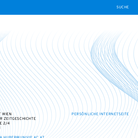
SEARCH
T WIEN
PERSÖNLICHE INTERNETSEITE
ÜR ZEITGESCHICHTE
E 2/4
N
A.HUBER@UNIVIE.AC.AT