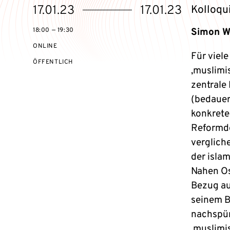
eventBeginsOn
eventEndsOn
17.01.23
17.01.23
Kolloqu
18:00 — 19:30
Simon W.
ONLINE
Für viel
VERANSTALTUNGSZUGANG:
ÖFFENTLICH
‚muslimi
zentral
(bedauer
konkrete
Reformde
verglich
der isla
Nahen Os
Bezug au
seinem B
nachspür
‚muslimi