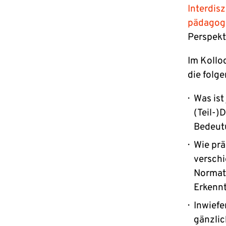
Interdis
pädagogi
Perspekt
Im Kollo
die folg
Was ist
(Teil-
Bedeut
Wie pr
versch
Normati
Erkennt
Inwiefe
gänzli