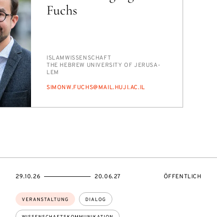
Fuchs
PERSON_RESEARCH_SUBJECT
IS­LAM­WIS­SEN­SCHAFT
INSTITUTION
THE HE­BREW UNI­VER­SI­TY OF JE­RU­SA­
LEM
E-
SI­MONW.FUCHS@MAIL.HU­JI.AC.IL
MAIL
TUNGSZUGANG:
EVENTBEGINSON
EVENTENDSON
VERANSTALTUNG
29.10.26
20.06.27
ÖFFENTLICH
Themen:
VERANSTALTUNG
DIALOG