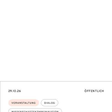
SZUGANG:
EVENTBEGINSON
VERANSTALTUNG
29.10.26
ÖFFENTLICH
Themen:
VERANSTALTUNG
DIALOG