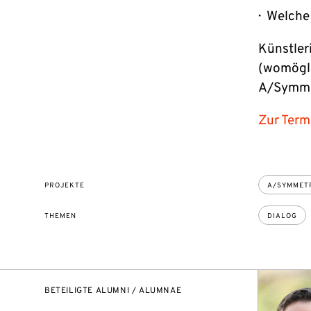
Welche
Künstler
(womögli
A/Symmet
Zur Term
PROJEKTE
A/SYMMETR
THEMEN
DIALOG
BETEILIGTE ALUMNI / ALUMNAE