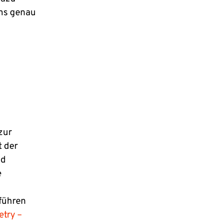
uns genau
zur
t der
nd
e
führen
try –