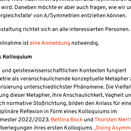
 wird. Daneben möchte er aber auch fragen, wie wir 
Vergleichsfalle‘ von A/Symmetrien entziehen können.
staltung richtet sich an alle interessierten Personen.
Teilnahme ist
eine Anmeldung
notwendig.
s Kolloquium
l- und geisteswissenschaftlichen Kontexten fungiert
rie als veranschaulichende konzeptuelle Metapher 
risierung unterschiedlichster Phänomene. Die Vielfal
ng dieser Metapher, ihre Anschaulichkeit, Vagheit u
h normative Stoßrichtung, bilden den Anlass für ein
ziplinäre Reflexion in Form eines Kolloquiums im
emester 2022/2023.
Bettina Bock
und
Thorsten Merl
Überlegungen ihres ersten Kolloqiums
„Doing Asymme