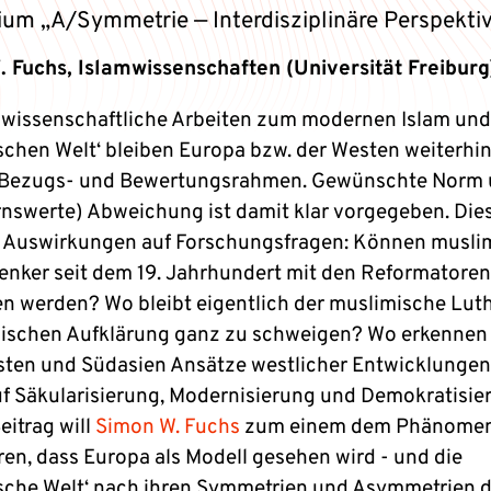
ium „A/Symmetrie — Interdisziplinäre Perspekti
 Fuchs, Islamwissenschaften (Universität Freiburg
e wissenschaftliche Arbeiten zum modernen Islam und
schen Welt‘ bleiben Europa bzw. der Westen weiterhin
e Bezugs- und Bewertungsrahmen. Gewünschte Norm
nswerte) Abweichung ist damit klar vorgegeben. Dies
 Auswirkungen auf Forschungsfragen: Können musli
nker seit dem 19. Jahrhundert mit den Reformatoren
en werden? Wo bleibt eigentlich der muslimische Luth
mischen Aufklärung ganz zu schweigen? Wo erkennen 
ten und Südasien Ansätze westlicher Entwicklungen
f Säkularisierung, Modernisierung und Demokratisie
eitrag will
Simon W. Fuchs
zum einem dem Phänome
en, dass Europa als Modell gesehen wird - und die
sche Welt‘ nach ihren Symmetrien und Asymmetrien 