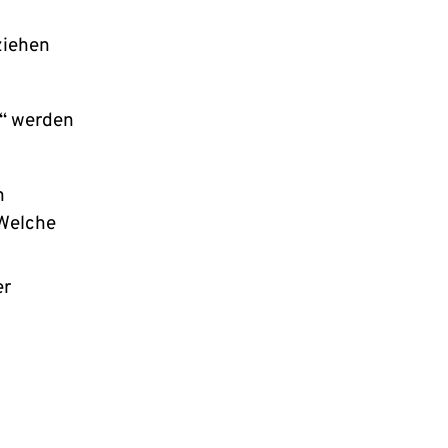
ziehen
n“ werden
n
 Welche
er
h