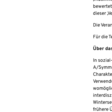
bewertet
dieser ‚
Die Veran
Für die 
Über da
In sozia
A/Symmet
Charakte
Verwendu
womöglic
interdis
Winters
frühere 