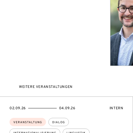
WEITERE VERANSTALTUNGEN
EVENTBEGINSON
EVENTENDSON
VERANSTAL
02.09.26
04.09.26
INTERN
Themen:
VERANSTALTUNG
DIALOG