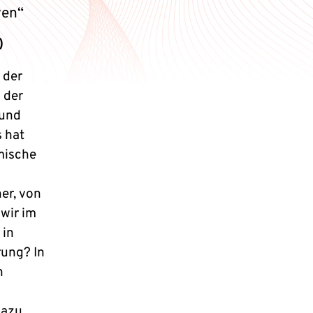
ven“
)
 der
 der
 und
 hat
mische
er, von
wir im
 in
rung? In
n
dazu