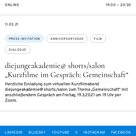
ONLINE
19:00 — 20:30
DATE
11.03.21
Topics:
PRESS INVITATION
ANNIVERSARY2020
FILM
DIALOGUE
diejungeakademie@ shorts/salon
„Kurzfilme im Gespräch: Gemeinschaft“
Herzliche Einladung zum virtuellen Kurzfilmabend
diejungeakademie@ shorts/salon zum Thema „Gemeinschaft“ mit
anschließendem Gespräch am Freitag, 19.3.2021 um 19 Uhr per
Zoom.
LINKEDIN
BLUESKY
YOUTUBE
X
INSTAGRAM
FACEBOOK