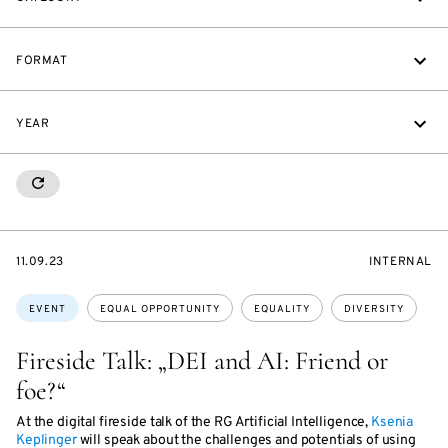
FORMAT
YEAR
RESETALL
STARTS
EVENT
11.09.23
INTERNAL
ON
ACCESS:
Topics:
EVENT
EQUAL OPPORTUNITY
EQUALITY
DIVERSITY
Fireside Talk: „DEI and AI: Friend or
foe?“
At the digital fireside talk of the RG Artificial Intelligence,
Ksenia
Keplinger
will speak about the challenges and potentials of using