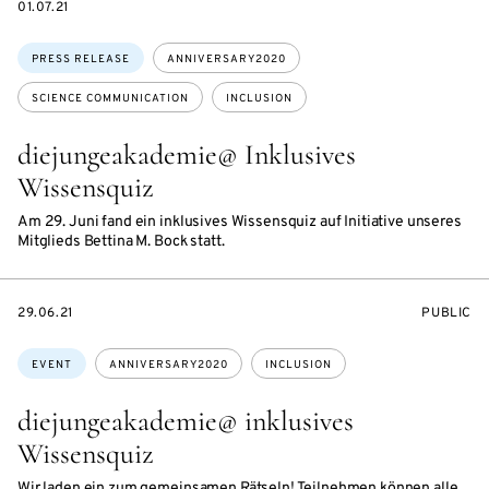
DATE
01.07.21
Topics:
PRESS RELEASE
ANNIVERSARY2020
SCIENCE COMMUNICATION
INCLUSION
diejungeakademie@ Inklusives
Wissensquiz
Am 29. Juni fand ein inklusives Wissensquiz auf Initiative unseres
Mitglieds Bettina M. Bock statt.
STARTS
EVENT
29.06.21
PUBLIC
ON
ACCESS:
Topics:
EVENT
ANNIVERSARY2020
INCLUSION
diejungeakademie@ inklusives
Wissensquiz
Wir laden ein zum gemeinsamen Rätseln! Teilnehmen können alle,