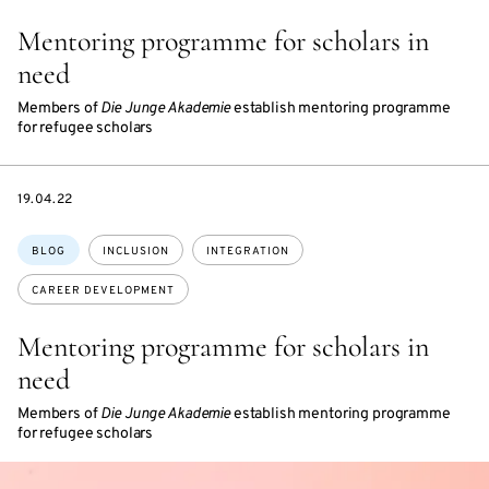
Mentoring programme for scholars in
need
Members of
Die Junge Akademie
establish mentoring programme
for refugee scholars
DATE
19.04.22
Topics:
BLOG
INCLUSION
INTEGRATION
CAREER DEVELOPMENT
Mentoring programme for scholars in
need
Members of
Die Junge Akademie
establish mentoring programme
for refugee scholars