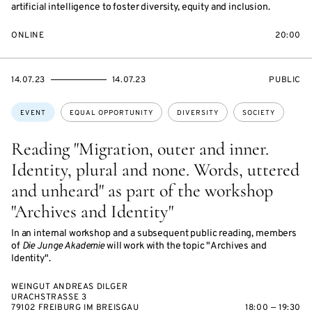
artificial intelligence to foster diversity, equity and inclusion.
ONLINE
20:00
STARTS
ENDS
EVENT
14.07.23
14.07.23
PUBLIC
ON
ON
ACCESS:
Topics:
EVENT
EQUAL OPPORTUNITY
DIVERSITY
SOCIETY
Reading "Migration, outer and inner.
Identity, plural and none. Words, uttered
and unheard" as part of the workshop
"Archives and Identity"
In an internal workshop and a subsequent public reading, members
of
Die Junge Akademie
will work with the topic "Archives and
Identity".
WEINGUT ANDREAS DILGER
URACHSTRASSE 3
79102 FREIBURG IM BREISGAU
18:00 — 19:30