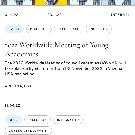
STARTS
ENDS
EVENT
01.11.22
03.11.22
INTERNAL
ON
ON
ACCESS:
Topics:
EVENT
DIALOGUE
EXCELLENCE
INCLUSION
2022 Worldwide Meeting of Young
Academies
The 2022 Worldwide Meeting of Young Academies (WWMYA) will
take place in hybrid format from 1-3 November 2022 in Arizona,
USA, and online.
ARIZONA, USA
DATE
19.04.22
Topics:
BLOG
INCLUSION
INTEGRATION
CAREER DEVELOPMENT