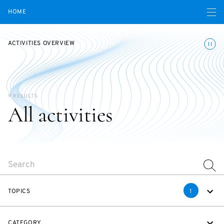
Open navigatio
HOME
Toggle
ACTIVITIES OVERVIEW
9 RESULTS
All activities
SEARCH
TOPICS
1
CATEGORY