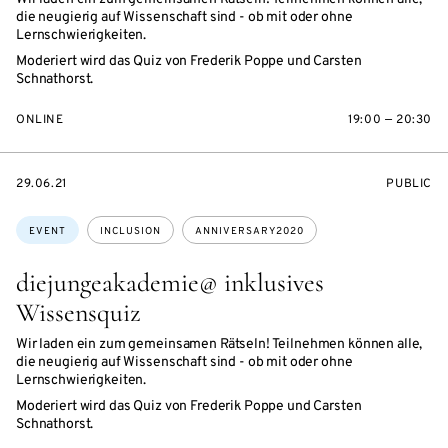
die neugierig auf Wissenschaft sind - ob mit oder ohne
Lernschwierigkeiten.
Moderiert wird das Quiz von Frederik Poppe und Carsten
Schnathorst.
ONLINE
19:00 — 20:30
STARTS
EVENT
29.06.21
PUBLIC
ON
ACCESS:
Topics:
EVENT
INCLUSION
ANNIVERSARY2020
diejungeakademie@ inklusives
Wissensquiz
Wir laden ein zum gemeinsamen Rätseln! Teilnehmen können alle,
die neugierig auf Wissenschaft sind - ob mit oder ohne
Lernschwierigkeiten.
Moderiert wird das Quiz von Frederik Poppe und Carsten
Schnathorst.