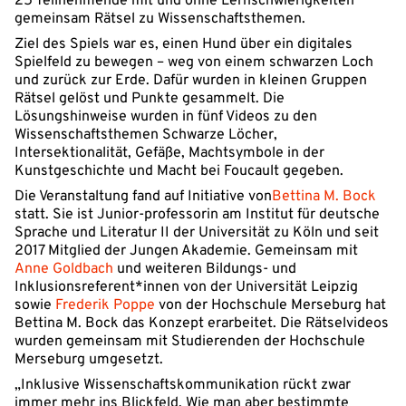
25 Teilnehmende mit und ohne Lernschwierigkeiten
gemeinsam Rätsel zu Wissenschaftsthemen.
Ziel des Spiels war es, einen Hund über ein digitales
Spielfeld zu bewegen – weg von einem schwarzen Loch
und zurück zur Erde. Dafür wurden in kleinen Gruppen
Rätsel gelöst und Punkte gesammelt. Die
Lösungshinweise wurden in fünf Videos zu den
Wissenschaftsthemen Schwarze Löcher,
Intersektionalität, Gefäße, Machtsymbole in der
Kunstgeschichte und Macht bei Foucault gegeben.
Die Veranstaltung fand auf Initiative von
Bettina M. Bock
statt. Sie ist Junior-professorin am Institut für deutsche
Sprache und Literatur II der Universität zu Köln und seit
2017 Mitglied der Jungen Akademie. Gemeinsam mit
Anne Goldbach
und weiteren Bildungs- und
Inklusionsreferent*innen von der Universität Leipzig
sowie
Frederik Poppe
von der Hochschule Merseburg hat
Bettina M. Bock das Konzept erarbeitet. Die Rätselvideos
wurden gemeinsam mit Studierenden der Hochschule
Merseburg umgesetzt.
„Inklusive Wissenschaftskommunikation rückt zwar
immer mehr ins Blickfeld. Wie man aber bestimmte