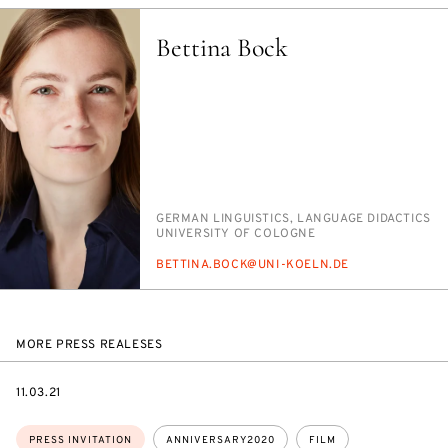
Bettina Bock
PERSON_RESEARCH_SUBJECT
GER­MAN LIN­GUIS­TICS, LAN­GUAGE DI­DAC­TICS
INSTITUTION
UNI­VER­SI­TY OF COLOGNE
E-
BET­TI­NA.BOCK@UNI-KOELN.DE
MAIL
MORE PRESS REALESES
DATE
11.03.21
Topics:
PRESS INVITATION
ANNIVERSARY2020
FILM