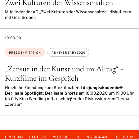
Zwei Kulturen der Wissenschaften
Mitglieder der AG „Zwei Kulturen der Wissenschaften“ diskutieren
mit Gert Scobel.
DATE
10.03.20
Topics:
PRESS INVITATION
ANNIVERSARY2020
„Zensur in der Kunst und im Alltag“ -
Kurzfilme im Gespräch
Herzliche Einladung zum Kurzfilmabend
diejungeakademie@
Berlinale Spotlight: Berlinale Shorts
am 18.03.2020 um 19:00 Uhr
im City Kino Wedding mit anschließender Diskussion zum Thema
„Zensur“
LINKEDIN
BLUESKY
YOUTUBE
X
INSTAGRAM
FACEBOOK