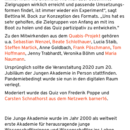
Zielgruppen wirklich erreicht und passende Umsetzungs-
formen findet, ist immer wieder ein Experiment“, sagt
Bettina M. Bock zur Konzeption des Formats. „Uns hat es
sehr geholfen, die Zielgruppen von Anfang an mit ins
Boot zu holen und das Quiz partizipativ zu entwickeln."
Zu den Mitwirkenden aus dem
Quabis-Projekt
gehören
u.a.
Sebastian Wenzel
,
Beate Schlothauer
, Lucia Staib,
Steffen Martick
, Anne Goldbach,
Frank Pöschmann
,
Tom
Hoffmann
, Jenny Trabhardt, Veronika Böhm und
Maria
Naumann
.
Ursprünglich sollte die Veranstaltung 2020 zum 20.
Jubiläum der Jungen Akademie in Person stattfinden.
Pandemiebedingt wurde sie nun in den digitalen Raum
verlegt.
Moderiert wurde das Quiz von Frederik Poppe und
Carsten Schnathorst aus dem Netzwerk barner16
.
Die Junge Akademie wurde im Jahr 2000 als weltweit
erste Akademie für herausragende junge