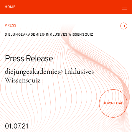
Open navigatio
HOME
Toggle
PRESS
DIEJUNGEAKADEMIE@ INKLUSIVES WISSENSQUIZ
Press Release
diejungeakademie@ Inklusives
Wissensquiz
DOWNLOAD
01.07.21