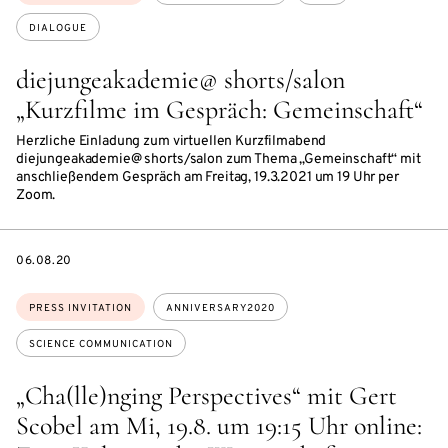
DIALOGUE
diejungeakademie@ shorts/salon
„Kurzfilme im Gespräch: Gemeinschaft“
Herzliche Einladung zum virtuellen Kurzfilmabend
diejungeakademie@ shorts/salon zum Thema „Gemeinschaft“ mit
anschließendem Gespräch am Freitag, 19.3.2021 um 19 Uhr per
Zoom.
DATE
06.08.20
Topics:
PRESS INVITATION
ANNIVERSARY2020
SCIENCE COMMUNICATION
„Cha(lle)nging Perspectives“ mit Gert
Scobel am Mi, 19.8. um 19:15 Uhr online: