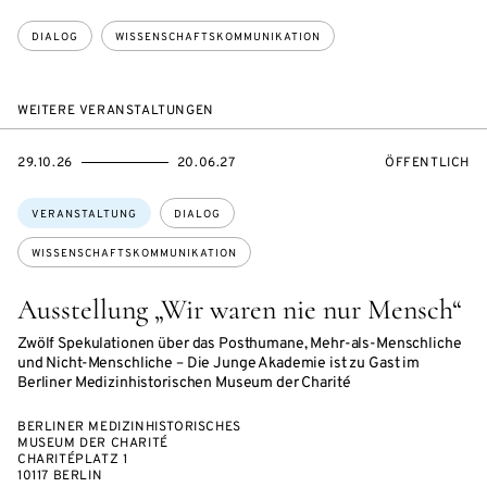
DIALOG
WISSENSCHAFTSKOMMUNIKATION
WEITERE VERANSTALTUNGEN
EVENTBEGINSON
EVENTENDSON
VERANSTALTU
29.10.26
20.06.27
ÖFFENTLICH
Themen:
VERANSTALTUNG
DIALOG
WISSENSCHAFTSKOMMUNIKATION
Ausstellung „Wir waren nie nur Mensch“
Zwölf Spekulationen über das Posthumane, Mehr-als-Menschliche
und Nicht-Menschliche – Die Junge Akademie ist zu Gast im
Berliner Medizinhistorischen Museum der Charité
BERLINER MEDIZINHISTORISCHES
MUSEUM DER CHARITÉ
CHARITÉPLATZ 1
10117 BERLIN