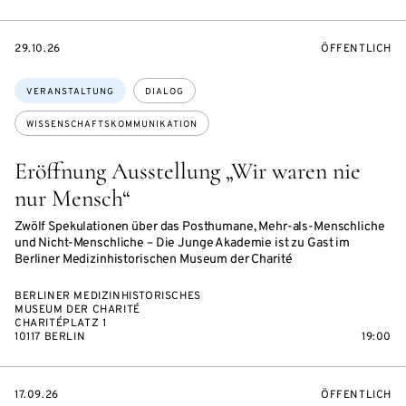
EVENTBEGINSON
VERANSTALTU
29.10.26
ÖFFENTLICH
Themen:
VERANSTALTUNG
DIALOG
WISSENSCHAFTSKOMMUNIKATION
Eröffnung Ausstellung „Wir waren nie
nur Mensch“
Zwölf Spekulationen über das Posthumane, Mehr-als-Menschliche
und Nicht-Menschliche – Die Junge Akademie ist zu Gast im
Berliner Medizinhistorischen Museum der Charité
BERLINER MEDIZINHISTORISCHES
MUSEUM DER CHARITÉ
CHARITÉPLATZ 1
10117 BERLIN
19:00
EVENTBEGINSON
VERANSTALTU
17.09.26
ÖFFENTLICH