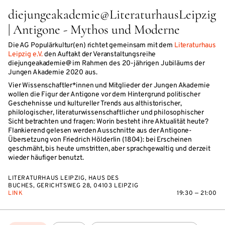
diejungeakademie@LiteraturhausLeipzig
| Antigone - Mythos und Moderne
Die AG Populärkultur(en) richtet gemeinsam mit dem
Literaturhaus
Leipzig e.V.
den Auftakt der Veranstaltungsreihe
diejungeakademie@ im Rahmen des 20-jährigen Jubiläums der
Jungen Akademie 2020 aus.
Vier Wissenschaftler*innen und Mitglieder der Jungen Akademie
wollen die Figur der Antigone vor dem Hintergrund politischer
Geschehnisse und kultureller Trends aus althistorischer,
philologischer, literaturwissenschaftlicher und philosophischer
Sicht betrachten und fragen: Worin besteht ihre Aktualität heute?
Flankierend gelesen werden Ausschnitte aus der Antigone-
Übersetzung von Friedrich Hölderlin (1804): bei Erscheinen
geschmäht, bis heute umstritten, aber sprachgewaltig und derzeit
wieder häufiger benutzt.
LITERATURHAUS LEIPZIG, HAUS DES
BUCHES, GERICHTSWEG 28, 04103 LEIPZIG
LINK
19:30 — 21:00