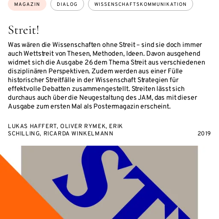
Themen:
MAGAZIN
DIALOG
WISSENSCHAFTSKOMMUNIKATION
Streit!
Was wären die Wissenschaften ohne Streit – sind sie doch immer
auch Wettstreit von Thesen, Methoden, Ideen. Davon ausgehend
widmet sich die Ausgabe 26 dem Thema Streit aus verschiedenen
disziplinären Perspektiven. Zudem werden aus einer Fülle
historischer Streitfälle in der Wissenschaft Strategien für
effektvolle Debatten zusammengestellt. Streiten lässt sich
durchaus auch über die Neugestaltung des JAM, das mit dieser
Ausgabe zum ersten Mal als Postermagazin erscheint.
LUKAS HAFFERT, OLIVER RYMEK, ERIK
SCHILLING, RICARDA WINKELMANN
2019