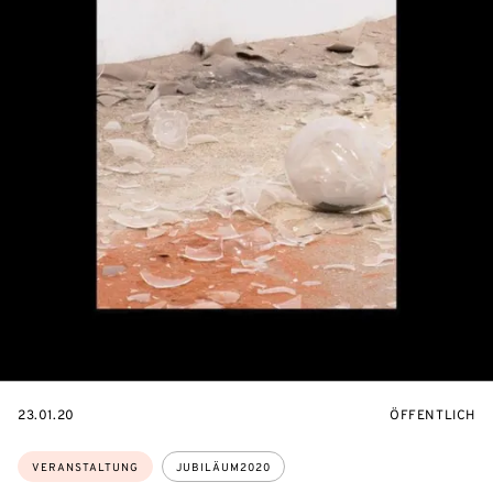
EVENTBEGINSON
VERANSTALTU
23.01.20
ÖFFENTLICH
Themen:
VERANSTALTUNG
JUBILÄUM2020