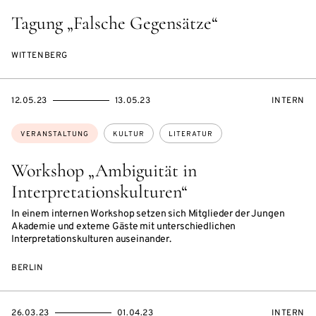
Tagung „Falsche Gegensätze“
WITTENBERG
EVENTBEGINSON
EVENTENDSON
VERANST
12.05.23
13.05.23
INTERN
Themen:
VERANSTALTUNG
KULTUR
LITERATUR
Workshop „Ambiguität in
Interpretationskulturen“
In einem internen Workshop setzen sich Mitglieder der Jungen
Akademie und externe Gäste mit unterschiedlichen
Interpretationskulturen auseinander.
BERLIN
EVENTBEGINSON
EVENTENDSON
VERANST
26.03.23
01.04.23
INTERN