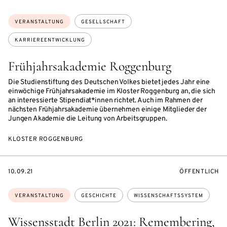
Themen:
VERANSTALTUNG
GESELLSCHAFT
KARRIEREENTWICKLUNG
Frühjahrsakademie Roggenburg
Die Studienstiftung des Deutschen Volkes bietet jedes Jahr eine
einwöchige Frühjahrsakademie im Kloster Roggenburg an, die sich
an interessierte Stipendiat*innen richtet. Auch im Rahmen der
nächsten Frühjahrsakademie übernehmen einige Mitglieder der
Jungen Akademie die Leitung von Arbeitsgruppen.
KLOSTER ROGGENBURG
EVENTBEGINSON
VERANSTALTU
10.09.21
ÖFFENTLICH
Themen:
VERANSTALTUNG
GESCHICHTE
WISSENSCHAFTSSYSTEM
Wissensstadt Berlin 2021: Remembering,