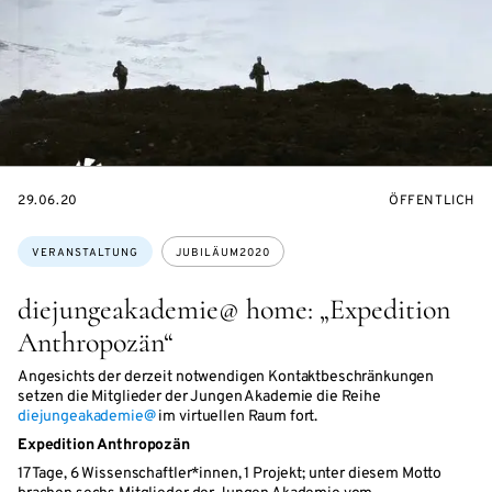
EVENTBEGINSON
VERANSTALTU
29.06.20
ÖFFENTLICH
Themen:
VERANSTALTUNG
JUBILÄUM2020
diejungeakademie@ home: „Expedition
Anthropozän“
Angesichts der derzeit notwendigen Kontaktbeschränkungen
setzen die Mitglieder der Jungen Akademie die Reihe
diejungeakademie@
im virtuellen Raum fort.
Expedition Anthropozän
17 Tage, 6 Wissenschaftler*innen, 1 Projekt; unter diesem Motto