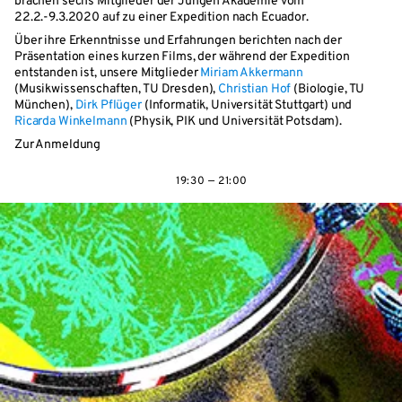
brachen sechs Mitglieder der Jungen Akademie vom
22.2.-9.3.2020 auf zu einer Expedition nach Ecuador.
Über ihre Erkenntnisse und Erfahrungen berichten nach der
Präsentation eines kurzen Films, der während der Expedition
entstanden ist, unsere Mitglieder
Miriam Akkermann
(Musikwissenschaften, TU Dresden),
Christian Hof
(Biologie, TU
München),
Dirk Pflüger
(Informatik, Universität Stuttgart) und
Ricarda Winkelmann
(Physik, PIK und Universität Potsdam).
Zur Anmeldung
19:30 — 21:00