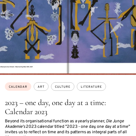
Topics:
CALENDAR
ART
CULTURE
LITERATURE
2023 – one day, one day at a time:
Calendar 2023
Beyond its organisational function as a yearly planner,
Die Junge
Akademie's
2023 calendar titled "2023 - one day, one day at a time"
invites us to reflect on time and its patterns as integral parts of all