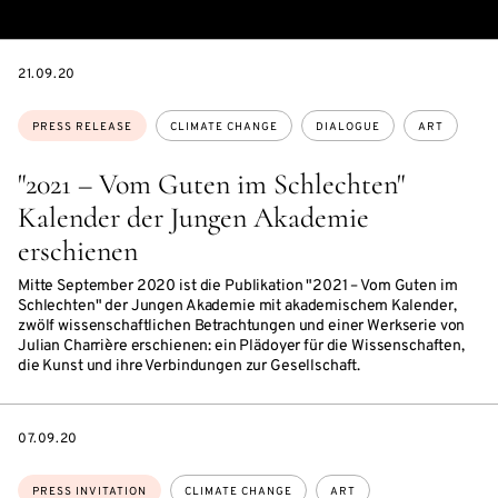
DATE
21.09.20
Topics:
PRESS RELEASE
CLIMATE CHANGE
DIALOGUE
ART
"2021 – Vom Guten im Schlechten"
Kalender der Jungen Akademie
erschienen
Mitte September 2020 ist die Publikation "2021 – Vom Guten im
Schlechten" der Jungen Akademie mit akademischem Kalender,
zwölf wissenschaftlichen Betrachtungen und einer Werkserie von
Julian Charrière erschienen: ein Plädoyer für die Wissenschaften,
die Kunst und ihre Verbindungen zur Gesellschaft.
DATE
07.09.20
Topics:
PRESS INVITATION
CLIMATE CHANGE
ART