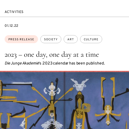
ACTIVITIES
DATE
01.12.22
Topics:
PRESS RELEASE
SOCIETY
ART
CULTURE
2023 – one day, one day at a time
Die Junge Akademie
's 2023 calendar has been published.