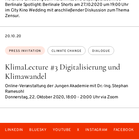
Berlinale Spotlight: Berlinale Shorts am 27.10.2020 um 19:00 Uhr
im City Kino Wedding mit anschließender Diskussion zum Thema
Zensur.
DATE
20.10.20
Topics:
PRESS INVITATION
CLIMATE CHANGE
DIALOGUE
KlimaLecture #3 Digitalisierung und
Klimawandel
Online-Veranstaltung der Jungen Akademie mit Dr.-Ing. Stephan
Ramesohl
Donnerstag, 22. Oktober 2020, 18:00 - 20:00 Uhr via Zoom
LINKEDIN
BLUESKY
YOUTUBE
X
INSTAGRAM
FACEBOOK