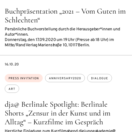
Buchpräsentation „2021 – Vom Guten im
Schlechten“
Persönliche Buchvorstellung durch die Herausgeber*innen und
Autor*innen.
Donnerstag, den 17.09.2020 um 19 Uhr (Presse ab 18 Uhr) im
Mitte/Rand Verlag Marienstraße 10, 10117 Berlin.
DATE
16.10.20
Topics:
PRESS INVITATION
ANNIVERSARY2020
DIALOGUE
ART
dja@ Berlinale Spotlight: Berlinale
Shorts „Zensur in der Kunst und im
Alltag“ – Kurzfilme im Gespräch
Herzliche Einladung zum Kurzfilmabend diejungeakademie@