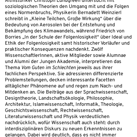
Althistoriker Christoph Lundgreen untersucht mit
soziologischen Theorien den Umgang mit und die Folgen
eines Normenbruchs, Physikerin Bernadett Weinzierl
schreibt in „Kleine Teilchen, Große Wirkung“ über die
Bedeutung von Aerosolen bei der Entstehung und
Bekämpfung des Klimawandels, während Friedrich von
Borries „In der Schule der Folgenlosigkeit“ über Ideal und
Ethik der Folgenlosigkeit samt historischer Vorläufer und
praktischer Konsequenzen nachdenkt. Zwölf
WissenschaftlerInnen, aktive Mitglieder sowie Alumnae
und Alumni der Jungen Akademie, interpretieren das
Thema
Vom Guten im Schlechten
jeweils aus ihrer
fachlichen Perspektive. Sie adressieren differenzierte
Problemstellungen, decken interessante Facetten
alltäglicher Phänomene auf und regen zum Nach- und
Mitdenken an. Die Beiträge aus der Sprachwissenschaft,
Designtheorie, Landschaftsökologie, Philosophie,
Architektur, Islamwissenschaft, Informatik, Theologie,
Geschichtswissenschaft, Rechtwissenschaft,
Literaturwissenschaft und Physik verdeutlichen
nachdrücklich, wofür Wissenschaft auch steht: durch
interdisziplinären Diskurs zu neuen Erkenntnissen zu
gelangen. Dabei wird deutlich, dass es nicht immer