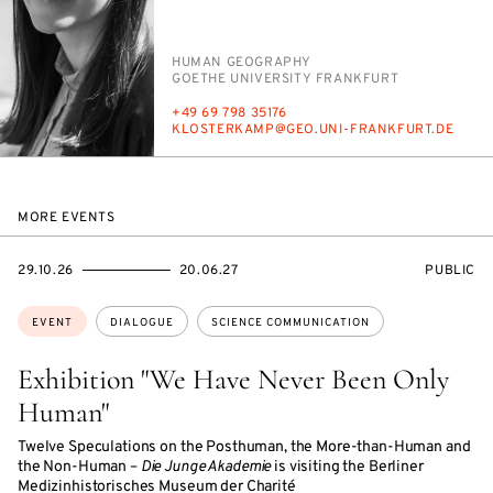
PERSON_RESEARCH_SUBJECT
HU­MAN GE­OG­RA­PHY
INSTITUTION
GOETHE UNI­VER­SI­TY FRANK­FURT
PHONE
+49 69 798 35176
E-
KLOSTERKAMP@GEO.UNI-FRANK­FURT.DE
MAIL
MORE EVENTS
STARTS
ENDS
EVENT
29.10.26
20.06.27
PUBLIC
ON
ON
ACCESS:
Topics:
EVENT
DIALOGUE
SCIENCE COMMUNICATION
Exhibition "We Have Never Been Only
Human"
Twelve Speculations on the Posthuman, the More-than-Human and
the Non-Human –
Die Junge Akademie
is visiting the Berliner
Medizinhistorisches Museum der Charité