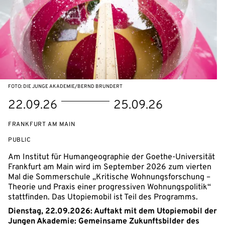
FOTO: DIE JUNGE AKADEMIE/BERND BRUNDERT
Starts
Ends
22.09.26
25.09.26
on
on
FRANKFURT AM MAIN
EVENT
PUBLIC
ACCESS:
Am Institut für Humangeographie der Goethe-Universität
Frankfurt am Main wird im September 2026 zum vierten
Mal die Sommerschule „Kritische Wohnungsforschung –
Theorie und Praxis einer progressiven Wohnungspolitik“
stattfinden. Das Utopiemobil ist Teil des Programms.
Dienstag, 22.09.2026: Auftakt mit dem Utopiemobil der
Jungen Akademie: Gemeinsame Zukunftsbilder des