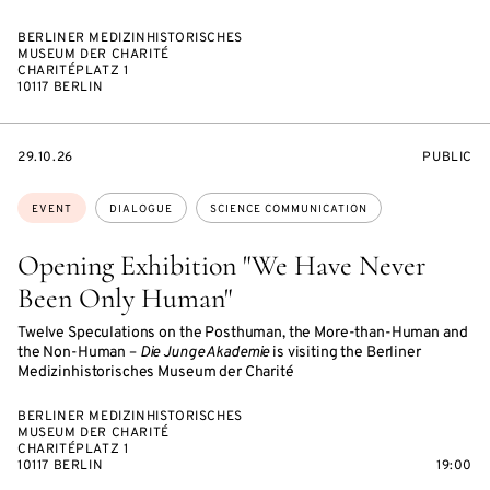
BERLINER MEDIZINHISTORISCHES
MUSEUM DER CHARITÉ
CHARITÉPLATZ 1
10117 BERLIN
STARTS
EVENT
29.10.26
PUBLIC
ON
ACCESS:
Topics:
EVENT
DIALOGUE
SCIENCE COMMUNICATION
Opening Exhibition "We Have Never
Been Only Human"
Twelve Speculations on the Posthuman, the More-than-Human and
the Non-Human –
Die Junge Akademie
is visiting the Berliner
Medizinhistorisches Museum der Charité
BERLINER MEDIZINHISTORISCHES
MUSEUM DER CHARITÉ
CHARITÉPLATZ 1
10117 BERLIN
19:00