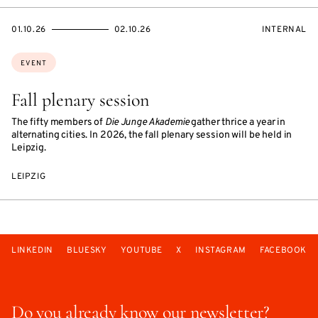
STARTS
ENDS
EVENT
01.10.26
02.10.26
INTERNAL
ON
ON
ACCESS:
Topics:
EVENT
Fall plenary session
The fifty members of
Die Junge Akademie
gather thrice a year in
alternating cities. In 2026, the fall plenary session will be held in
Leipzig.
LEIPZIG
LINKEDIN
BLUESKY
YOUTUBE
X
INSTAGRAM
FACEBOOK
Do you already know our newsletter?