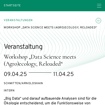
Menü ö
STARTSEITE
Animatio
VERANSTALTUNGEN
WORKSHOP „DATA SCIENCE MEETS (AGRO)ECOLOGY, RELOADED“
Veranstaltung
Workshop „Data Science meets
(Agro)ecology, Reloaded“
eventBeginsOn
eventEndsOn
09.04.25
11.04.25
SCHMITTEN/ARNOLDSHAIN
VERANSTALTUNGSZUGANG:
INTERN
„Big Data“ und darauf aufbauende Analysen sind für die
Ökologie entscheidend, um die Funktionsweise von