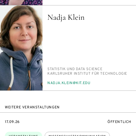
MAIL
Nadja Klein
PERSON_RESEARCH_SUBJECT
STA­TIS­TIK UND DA­TA SCI­ENCE
INSTITUTION
KARLS­RU­HER IN­STI­TUT FÜR TECH­NO­LO­GIE
E-
NAD­JA.KLEIN@KIT.EDU
MAIL
WEITERE VERANSTALTUNGEN
EVENTBEGINSON
VERANSTALTU
17.09.26
ÖFFENTLICH
Themen: