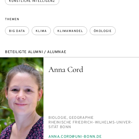
KÜNSTLICHE INTELLIGENZ
THEMEN
BIG DATA
KLIMA
KLIMAWANDEL
ÖKOLOGIE
BETEILIGTE ALUMNI / ALUMNAE
Anna Cord
PERSON_RESEARCH_SUBJECT
BIO­LO­GIE, GEO­GRA­PHIE
INSTITUTION
RHEI­NI­SCHE FRIED­RICH-WIL­HELMS-UNI­VER­
SI­TÄT BONN
E-
AN­NA.CORD@UNI-BONN.DE