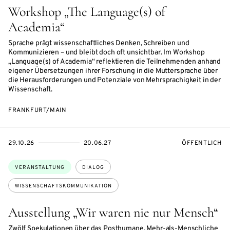
Workshop „The Language(s) of
Academia“
Sprache prägt wissenschaftliches Denken, Schreiben und
Kommunizieren – und bleibt doch oft unsichtbar. Im Workshop
„Language(s) of Academia“ reflektieren die Teilnehmenden anhand
eigener Übersetzungen ihrer Forschung in die Muttersprache über
die Herausforderungen und Potenziale von Mehrsprachigkeit in der
Wissenschaft.
FRANKFURT/MAIN
EVENTBEGINSON
EVENTENDSON
VERANSTALTU
29.10.26
20.06.27
ÖFFENTLICH
Themen:
VERANSTALTUNG
DIALOG
WISSENSCHAFTSKOMMUNIKATION
Ausstellung „Wir waren nie nur Mensch“
Zwölf Spekulationen über das Posthumane, Mehr-als-Menschliche