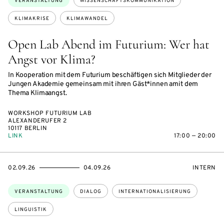
VERANSTALTUNG
WISSENSCHAFTSKOMMUNIKATION
KLIMAKRISE
KLIMAWANDEL
Open Lab Abend im Futurium: Wer hat
Angst vor Klima?
In Kooperation mit dem Futurium beschäftigen sich Mitglieder der
Jungen Akademie gemeinsam mit ihren Gäst*innen amit dem
Thema Klimaangst.
WORKSHOP FUTURIUM LAB
ALEXANDERUFER 2
10117 BERLIN
LINK
17:00 — 20:00
EVENTBEGINSON
EVENTENDSON
VERANST
02.09.26
04.09.26
INTERN
Themen:
VERANSTALTUNG
DIALOG
INTERNATIONALISIERUNG
LINGUISTIK