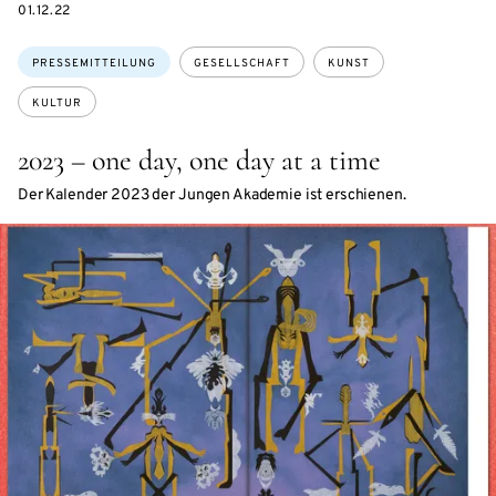
DATE
01.12.22
Themen:
PRESSEMITTEILUNG
GESELLSCHAFT
KUNST
KULTUR
2023 – one day, one day at a time
Der Kalender 2023 der Jungen Akademie ist erschienen.