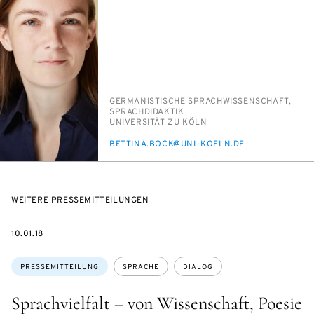
PERSON_RESEARCH_SUBJECT
GER­MA­NIS­TI­SCHE SPRACH­WIS­SEN­SCHAFT,
SPRACH­DI­DAK­TIK
INSTITUTION
UNI­VER­SI­TÄT ZU KÖLN
E-
BET­TI­NA.BOCK@UNI-KOELN.DE
MAIL
WEITERE PRESSEMITTEILUNGEN
DATE
10.01.18
Themen:
PRESSEMITTEILUNG
SPRACHE
DIALOG
Sprachvielfalt – von Wissenschaft, Poesie