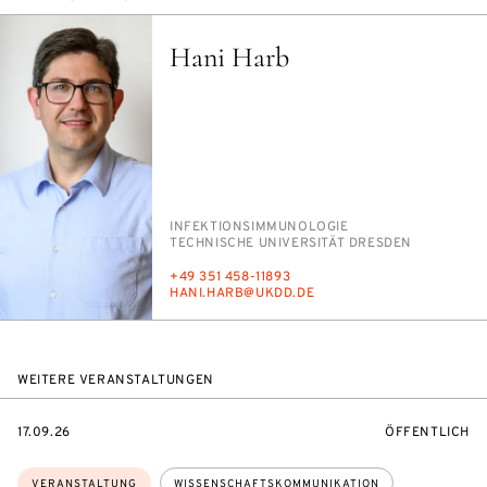
Hani Harb
PERSON_RESEARCH_SUBJECT
IN­FEK­TI­ONS­IM­MU­NO­LO­GIE
INSTITUTION
TECH­NI­SCHE UNI­VER­SI­TÄT DRES­DEN
TELEFON
+49 351 458-11893
E-
HA­NI.HARB@UK­DD.DE
MAIL
WEITERE VERANSTALTUNGEN
EVENTBEGINSON
VERANSTALTU
17.09.26
ÖFFENTLICH
Themen:
VERANSTALTUNG
WISSENSCHAFTSKOMMUNIKATION