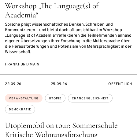
Workshop „The Language(s) of
Academia“
Sprache prägt wissenschaftliches Denken, Schreiben und
Kommunizieren – und bleibt doch oft unsichtbar. Im Workshop
„Language(s) of Academia“ reflektieren die Teilnehmenden anhand
eigener Übersetzungen ihrer Forschung in die Muttersprache über
die Herausforderungen und Potenziale von Mehrsprachigkeit in der
Wissenschaft.
FRANKFURT/MAIN
EVENTBEGINSON
EVENTENDSON
VERANSTALTU
22.09.26
25.09.26
ÖFFENTLICH
Themen:
VERANSTALTUNG
UTOPIE
CHANCENGLEICHHEIT
DEMOKRATIE
Utopiemobil on tour: Sommerschule
Kritische Wohnungsforschung