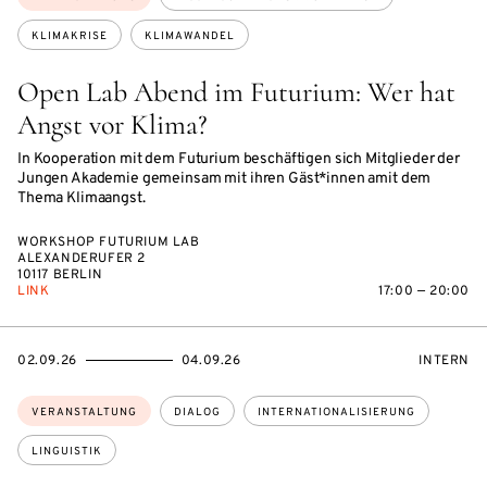
KLIMAKRISE
KLIMAWANDEL
Open Lab Abend im Futurium: Wer hat
Angst vor Klima?
In Kooperation mit dem Futurium beschäftigen sich Mitglieder der
Jungen Akademie gemeinsam mit ihren Gäst*innen amit dem
Thema Klimaangst.
WORKSHOP FUTURIUM LAB
ALEXANDERUFER 2
10117 BERLIN
LINK
17:00 — 20:00
EVENTBEGINSON
EVENTENDSON
VERANST
02.09.26
04.09.26
INTERN
Themen:
VERANSTALTUNG
DIALOG
INTERNATIONALISIERUNG
LINGUISTIK