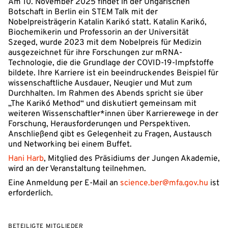
Am 10. November 2025 findet in der Ungarischen
Botschaft in Berlin ein STEM Talk mit der
Nobelpreisträgerin Katalin Karikó statt. Katalin Karikó,
Biochemikerin und Professorin an der Universität
Szeged, wurde 2023 mit dem Nobelpreis für Medizin
ausgezeichnet für ihre Forschungen zur mRNA-
Technologie, die die Grundlage der COVID-19-Impfstoffe
bildete. Ihre Karriere ist ein beeindruckendes Beispiel für
wissenschaftliche Ausdauer, Neugier und Mut zum
Durchhalten. Im Rahmen des Abends spricht sie über
„The Karikó Method“ und diskutiert gemeinsam mit
weiteren Wissenschaftler*innen über Karrierewege in der
Forschung, Herausforderungen und Perspektiven.
Anschließend gibt es Gelegenheit zu Fragen, Austausch
und Networking bei einem Buffet.
Hani Harb
, Mitglied des Präsidiums der Jungen Akademie,
wird an der Veranstaltung teilnehmen.
Eine Anmeldung per E-Mail an
science.ber@mfa.gov.hu
ist
erforderlich.
BETEILIGTE MITGLIEDER