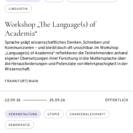
LINGUISTIK
Workshop „The Language(s) of
Academia“
Sprache prägt wissenschaftliches Denken, Schreiben und
Kommunizieren – und bleibt doch oft unsichtbar. Im Workshop
„Language(s) of Academia“ reflektieren die Teilnehmenden anhand
eigener Übersetzungen ihrer Forschung in die Muttersprache über
die Herausforderungen und Potenziale von Mehrsprachigkeit in der
Wissenschaft.
FRANKFURT/MAIN
EVENTBEGINSON
EVENTENDSON
VERANSTALTU
22.09.26
25.09.26
ÖFFENTLICH
Themen:
VERANSTALTUNG
UTOPIE
CHANCENGLEICHHEIT
DEMOKRATIE