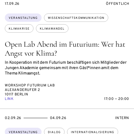
EVENTBEGINSON
VERANSTALTU
17.09.26
ÖFFENTLICH
Themen:
VERANSTALTUNG
WISSENSCHAFTSKOMMUNIKATION
KLIMAKRISE
KLIMAWANDEL
Open Lab Abend im Futurium: Wer hat
Angst vor Klima?
In Kooperation mit dem Futurium beschäftigen sich Mitglieder der
Jungen Akademie gemeinsam mit ihren Gäst*innen amit dem
Thema Klimaangst.
WORKSHOP FUTURIUM LAB
ALEXANDERUFER 2
10117 BERLIN
LINK
17:00 — 20:00
EVENTBEGINSON
EVENTENDSON
VERANST
02.09.26
04.09.26
INTERN
Themen:
VERANSTALTUNG
DIALOG
INTERNATIONALISIERUNG